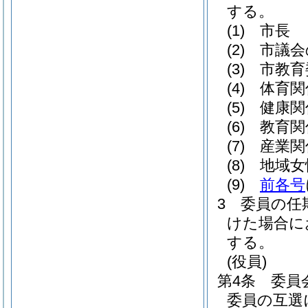
する。
(1)
市長
(2)
市議会
(3)
市教育
(4)
体育関
(5)
健康関
(6)
教育関
(7)
産業関
(8)
地域女
(9)
前各号
3
委員の任
けた場合に
する。
(役員)
第4条
委員
委員の互選