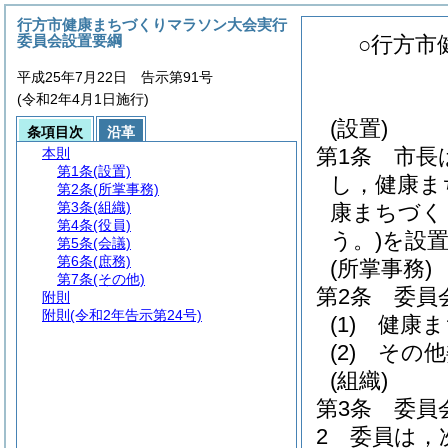
行方市健康まちづくりマラソン大会実行
委員会設置要綱
○行方市
平成25年7月22日 告示第91号
(令和2年4月1日施行)
(設置)
条項目次
沿革
第1条
市長
本則
第1条
(設置)
し，健康ま
第2条
(所掌事務)
第3条
(組織)
康まちづく
第4条
(役員)
う。)
を設
第5条
(会議)
第6条
(庶務)
(所掌事務)
第7条
(その他)
第2条
委員
附則
附則
(令和2年告示第24号)
(1)
健康ま
(2)
その他
(組織)
第3条
委員
2
委員は，