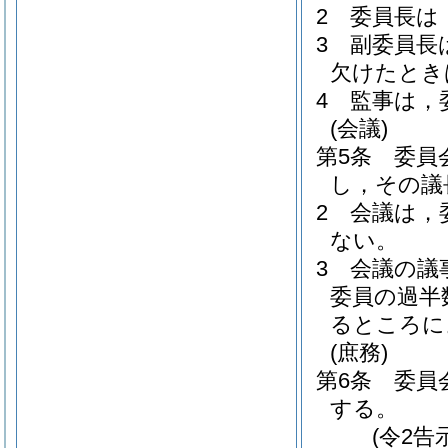
2
委員長は
3
副委員長
欠けたとき
4
監事は，
(会議)
第5条
委員
し，その議
2
会議は，
ない。
3
会議の議
委員の過半
るところに
(庶務)
第6条
委員
する。
(令2告