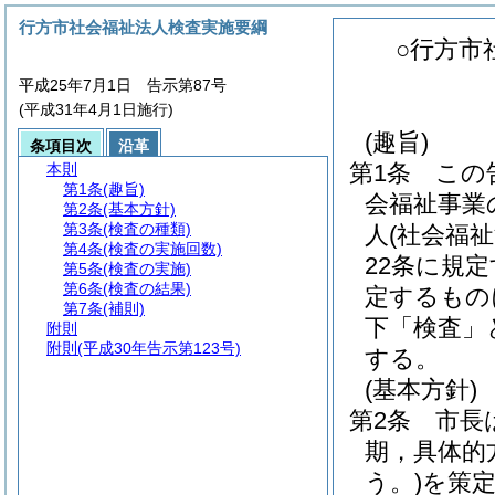
行方市社会福祉法人検査実施要綱
○行方市
平成25年7月1日 告示第87号
(平成31年4月1日施行)
(趣旨)
条項目次
沿革
第1条
この
本則
第1条
(趣旨)
会福祉事業
第2条
(基本方針)
第3条
(検査の種類)
人
(社会福
第4条
(検査の実施回数)
22条に規
第5条
(検査の実施)
第6条
(検査の結果)
定するもの
第7条
(補則)
下「検査」
附則
附則
(平成30年告示第123号)
する。
(基本方針)
第2条
市長
期，具体的
う。)
を策