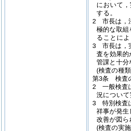
において，
する。
2
市長は，
極的な取組
ることによ
3
市長は，
査を効果的
管課と十分
(検査の種類
第3条
検査
2
一般検査
況について
3
特別検査
祥事が発生
改善が図ら
(検査の実施