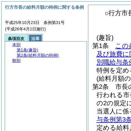
行方市長の給料月額の特例に関する条例
○行方市
平成25年10月23日 条例第31号
(平成26年4月1日施行)
(趣旨)
条項目次
沿革
第1条
この
本則
第1条
(趣旨)
及び旅費に
第2条
(給料月額の特例)
附則
別職給与条
特例を定め
(給料月額の
第2条
市長
行われる市
の2の規定
当選人に係
与条例第3
定める給料