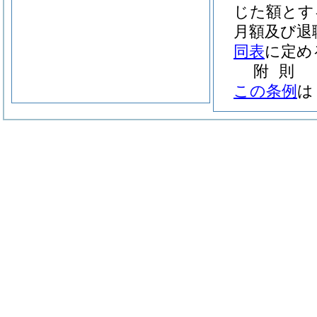
じた額とす
月額及び退
同表
に定め
附
則
この条例
は