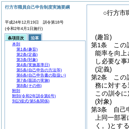
行方市職員自己申告制度実施要綱
○行方市
平成24年12月19日 訓令第18号
(令和2年4月1日施行)
(趣旨)
条項目次
沿革
第1条
この
本則
第1条
(趣旨)
能率を向上
第2条
(定義)
第3条
(対象)
し必要な事
第4条
(実施基準日)
(定義)
第5条
(自己申告の方法等)
第6条
(自己申告書の取扱い)
第2条
この
第7条
(面談の実施)
務に対する
第8条
(その他)
附則
この訓令に
附則
(令和2年訓令第6号)
(対象)
別記様式
(第5条関係)
第3条
自己
上同一部署
く。)
とす