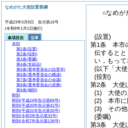
なめがた大使設置要綱
○なめが
平成23年3月8日 告示第16号
(令和8年1月1日施行)
(設置)
条項目次
沿革
第1条
本市
本則
第1条
(設置)
伝するとと
第2条
(役割)
第3条
(委嘱)
い，もって
第4条
(支給品)
(以下「大
第5条
(選考委員会の設置等)
第6条
(選考委員会の構成)
(役割)
第7条
(選考委員会の会議)
第2条
大使
第8条
(選考委員会の庶務)
第9条
(補則)
(1)
大使の
附則
(2)
本市に
附則
(平成24年告示第89号)
附則
(平成30年告示第42号)
(3)
その他
附則
(平成31年告示第30号)
(委嘱)
附則
(令和3年告示第33号)
附則
(令和7年告示第138号)
第3条
大使