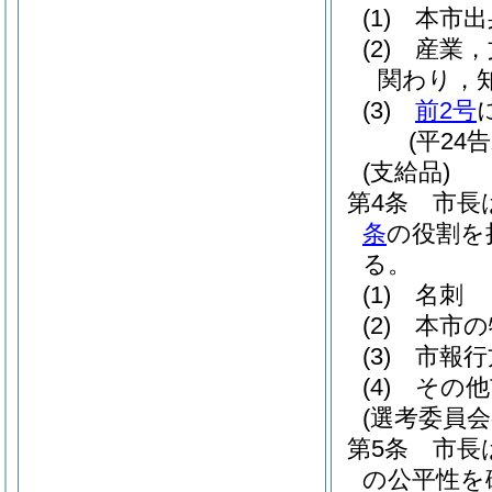
(1)
本市出
(2)
産業，
関わり，
(3)
前2号
(平24
(支給品)
第4条
市長
条
の役割を
る。
(1)
名刺
(2)
本市の
(3)
市報行
(4)
その他
(選考委員会
第5条
市長
の公平性を