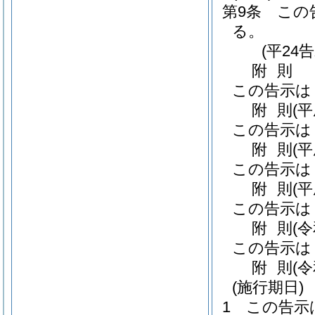
第9条
この
る。
(平24
附
則
この告示は
附
則
(
この告示は
附
則
(
この告示は
附
則
(
この告示は
附
則
(
この告示は
附
則
(
(施行期日)
1
この告示