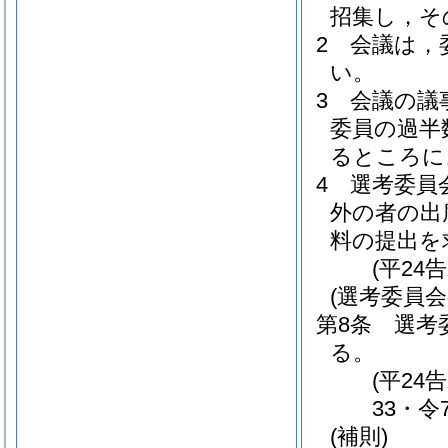
招集し，そ
2
会議は，
い。
3
会議の議
委員の過半
るところに
4
選考委員
外の者の出
料の提出を
(平24
(選考委員会
第8条
選考
る。
(平24
33・令
(補則)