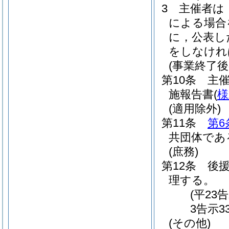
3
主催者は
による場合
に，公表し
をしなけれ
(事業終了後
第10条
主
施報告書
(
様
(適用除外)
第11条
第6
共団体であ
(庶務)
第12条
後
理する。
(平23
3告示3
(その他)