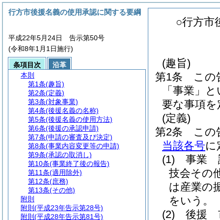
行方市後援名義の使用承認に関する要綱
○行方市
平成22年5月24日 告示第50号
(令和8年1月1日施行)
(趣旨)
条項目次
沿革
第1条
この
本則
第1条
(趣旨)
「事業」と
第2条
(定義)
第3条
(対象事業)
要な事項を
第4条
(後援名義の名称)
(定義)
第5条
(後援名義の使用方法)
第6条
(後援の承認申請)
第2条
この
第7条
(申請の審査及び決定)
当該各号
に
第8条
(事業内容変更等の申請)
第9条
(承認の取消し)
(1)
事業 
第10条
(事業終了後の報告)
技会その
第11条
(適用除外)
第12条
(庶務)
は産業の
第13条
(その他)
をいう。
附則
附則
(平成23年告示第28号)
(2)
後援 
附則
(平成28年告示第81号)