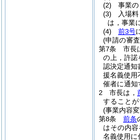
(2)
事業の
(3)
入場料
は，事業
(4)
前3号
(申請の審査
第7条
市長
の上，許諾
認決定通知
援名義使用
催者に通知
2
市長は，
することが
(事業内容変
第8条
前条
はその内容
名義使用に