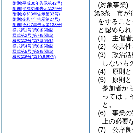
附則
(平成30年告示第42号)
(対象事業)
附則
(平成31年告示第29号)
第3条
市が
附則
(令和3年告示第33号)
附則
(令和4年告示第27号)
をすること
附則
(令和7年告示第138号)
と認められ
様式第1号
(第6条関係)
様式第2号
(第7条関係)
(1)
主催者
様式第3号
(第7条関係)
(2)
公共性
様式第4号
(第8条関係)
様式第5号
(第9条関係)
(3)
政治活
様式第6号
(第10条関係)
しないも
(4)
原則と
(5)
原則と
参加者か
っては，
と。
(6)
事業の
上の必要
(7)
公序良