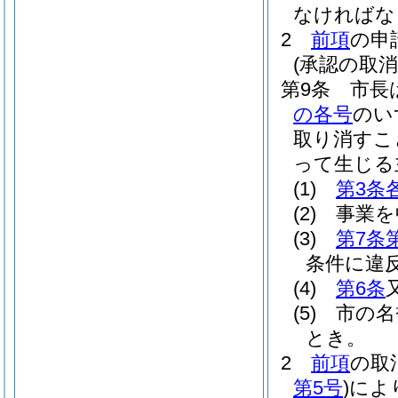
なければな
2
前項
の申
(承認の取消
第9条
市長
の各号
のい
取り消すこ
って生じる
(1)
第3条
(2)
事業を
(3)
第7条
条件に違
(4)
第6条
(5)
市の名
とき。
2
前項
の取
第5号
)
によ