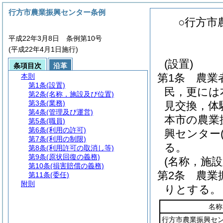
行方市農業振興センター条例
○行方市
平成22年3月8日 条例第10号
(平成22年4月1日施行)
(設置)
条項目次
沿革
第1条
農業
本則
第1条
(設置)
民，更には
第2条
(名称，施設及び位置)
第3条
(業務)
見交換，体
第4条
(管理及び運営)
本市の農業
第5条
(職員)
第6条
(利用の許可)
興センター
第7条
(利用の制限)
る。
第8条
(利用許可の取消し等)
第9条
(原状回復の義務)
(名称，施設
第10条
(損害賠償の義務)
第2条
農業
第11条
(委任)
附則
りとする。
名称
行方市農業振興セ