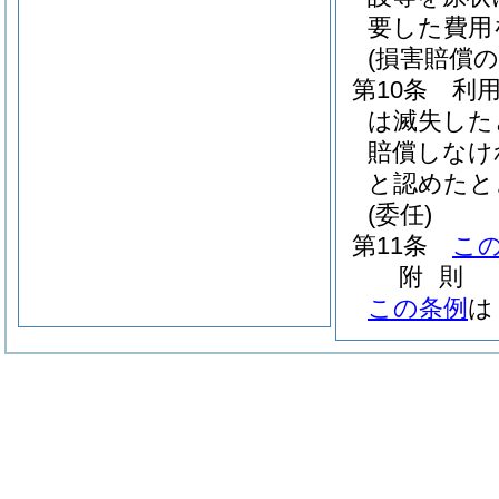
要した費用
(損害賠償の
第10条
利
は滅失した
賠償しなけ
と認めたと
(委任)
第11条
こ
附
則
この条例
は