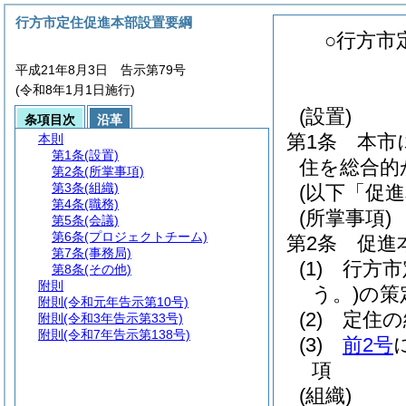
行方市定住促進本部設置要綱
○行方市
平成21年8月3日 告示第79号
(令和8年1月1日施行)
(設置)
条項目次
沿革
第1条
本市
本則
第1条
(設置)
住を総合的
第2条
(所掌事項)
第3条
(組織)
(以下「促
第4条
(職務)
(所掌事項)
第5条
(会議)
第6条
(プロジェクトチーム)
第2条
促進
第7条
(事務局)
(1)
行方市
第8条
(その他)
附則
う。)
の策
附則
(令和元年告示第10号)
(2)
定住の
附則
(令和3年告示第33号)
附則
(令和7年告示第138号)
(3)
前2号
項
(組織)