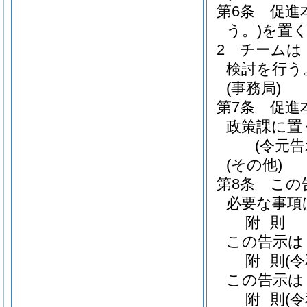
第6条
促進
う。)
を置
2
チームは
検討を行う
(事務局)
第7条
促進
政策課に置
(令元告
(その他)
第8条
この
必要な事項
附
則
この告示は
附
則
(
この告示は
附
則
(