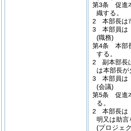
第3条
促進
織する。
2
本部長は
3
本部員は
(職務)
第4条
本部
する。
2
副本部長
は本部長が
3
本部員は
(会議)
第5条
促進
る。
2
本部長は
明又は助言
(プロジェ