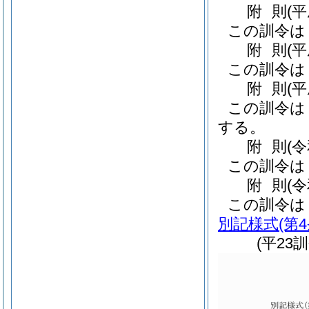
附
則
(
この訓令は
附
則
(
この訓令は
附
則
(
この訓令は
する。
附
則
(
この訓令は
附
則
(
この訓令は
別記様式
(第
(平23