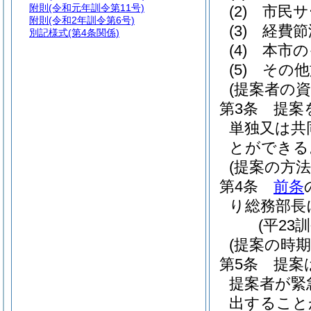
附則
(令和元年訓令第11号)
(2)
市民サ
附則
(令和2年訓令第6号)
(3)
経費節
別記様式
(第4条関係)
(4)
本市の
(5)
その他
(提案者の資
第3条
提案
単独又は共
とができる
(提案の方法
第4条
前条
り総務部長
(平23
(提案の時期
第5条
提案
提案者が緊
出すること