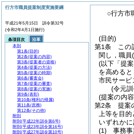
行方市職員提案制度実施要綱
○行方市
平成21年5月15日 訓令第32号
(令和2年4月1日施行)
(目的)
条項目次
沿革
第1条
この
本則
第1条
(目的)
関し，職員
第2条
(提案の内容)
第3条
(提案者の資格)
(以下「提
第4条
(提案の方法)
を高めると
第5条
(提案の時期)
第6条
(審査会)
市民サービ
第7条
(提案の審査)
(令元訓
第8条
(提案の実施)
第9条
(表彰)
(提案の内容
第10条
(権利の帰属)
第2条
提案
第11条
(庶務)
第12条
(その他)
上等を目的
附則
いずれかに
附則
(平成22年訓令第6号)
附則
(平成23年訓令第16号)
(1)
事務事
附則
(平成27年訓令第10号)