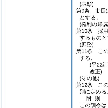
(表彰)
第9条
市長
とする。
(権利の帰属
第10条
採
するものと
(庶務)
第11条
こ
する。
(平22
改正)
(その他)
第12条
こ
別に定める
附
則
この訓令は