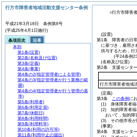
行方市障害者地域活動支援センター条例
○行方市障害
平成21年3月18日 条例第8号
(平成25年4月1日施行)
(設置)
第1条
障害者の日
条項目次
沿革
に基づき，雇用さ
本則
供与するため，行
第1条
(設置)
(平24条例
第2条
(名称及び位置)
(名称及び位置)
第3条
(定義)
第2条
支援センタ
第4条
(事業)
第4条の2
(指定管理者による管理)
第4条の3
(指定管理者が行う業務の範
行方市障害者地域
囲)
第4条の4
(指定管理者が行う管理の基
(定義)
準)
第3条
この条例
に
第5条
(利用者)
(1)
身体障害者福
第6条
(利用定員)
(2)
知的障害者福
第7条
(休館日)
おいて，知的障
第8条
(利用時間)
(3)
その他市長が
第9条
(利用料等)
(事業)
第10条
(利用の許可等)
第4条
支援センタ
第11条
(利用中止の届出)