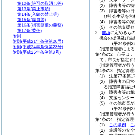
(1)
スポーツ，レ
第12条
(許可の取消し等)
(2)
障害者等の特
第13条
(禁止事項)
(3)
障害者等の日
第14条
(入館の禁止等)
び社会生活を営
第15条
(職員等)
(4)
障害者等の家
第16条
(損害賠償の義務)
(5)
その他支援セ
第17条
(委任)
2
前項
に定めるも
附則
機会の提供及び生
附則
(平成21年条例第26号)
(平24条例
附則
(平成24年条例第23号)
(指定管理者による
附則
(平成25年条例第9号)
第4条の2
市長は，
て，市長が指定す
(指定管理者が行う
第4条の3
指定管理
(1)
法第77条第
(2)
障害者の日常
る指定障害福祉
(3)
障害者等の相
(4)
支援センター
(5)
その他市長が
(平24条例
(指定管理者が行う
第4条の4
指定管理
(1)
この条例
，
こ
(2)
施設等の安全