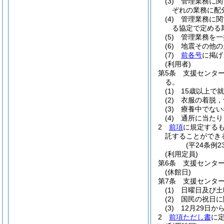
(3)
管理業務に関
ぞれの業務に配
(4)
管理業務に関
る協定で定める
(5)
管理業務を一
(6)
地震その他の
(7)
前各号
に掲げ
(利用者)
第5条
支援センタ
る。
(1)
15歳以上で
(2)
衣服の着脱，
(3)
療養中でない
(4)
通所に当たり
2
前項
に規定する
託することができ
(平24条例
(利用定員)
第6条
支援センタ
(休館日)
第7条
支援センタ
(1)
日曜日及び土
(2)
国民の祝日に
(3)
12月29日か
2
前項ただし書
に