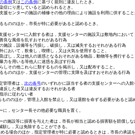
の条例
又は
この条例
に基づく規則に違反したとき。
染症にり患していると認められるとき。
支援センターの施設の補修その他の理由により施設を利用に供すること
るもののほか，市長が特に必要があると認めるとき。
支援センターに入館する者は，支援センターの施設又は敷地内において
善良な風俗を乱すおそれがある行為
の施設，設備等を汚損し，破損し，又は滅失するおそれがある行為
外において，飲食し，喫煙し，又は火気を使用すること。
及ぼし，又は他人の迷惑となるおそれがある物品，動物等を携行するこ
暴力を用いる等他人に迷惑を及ぼす行為
らしその他これらに類するものを掲示し，又は配布すること。
るもののほか，支援センターの管理に支障を及ぼすおそれがある行為
定管理者は，
次の各号
のいずれかに該当する者の支援センターへの入館
違反した者又は違反するおそれがある者
指示に従わない者
るもののほか，管理上入館を禁止し，又は退館を命ずる必要があると認
ーに，センター長その他必要な職員を置く。
ーの施設等に損害を与えた者は，市長が相当と認める損害額を賠償しな
減額し，又は免除することができる。
定める場合のほか，指定管理者が特に必要と認めるときは，市長の承認