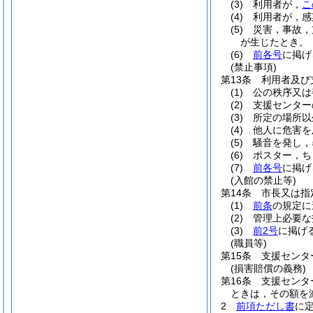
(3)
利用者が，
こ
(4)
利用者が，感
(5)
災害，事故，
が生じたとき。
(6)
前各号
に掲げ
(禁止事項)
第13条
利用者及び
(1)
公の秩序又は
(2)
支援センター
(3)
所定の場所以
(4)
他人に危害を
(5)
騒音を発し，
(6)
ポスター，ち
(7)
前各号
に掲げ
(入館の禁止等)
第14条
市長又は指
(1)
前条
の規定に
(2)
管理上必要な
(3)
前2号
に掲げ
(職員等)
第15条
支援センタ
(損害賠償の義務)
第16条
支援センタ
ときは，その額を
2
前項ただし書
に