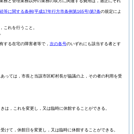
業務と管理業務以外の業務の双方に関連する費用は，適正にそれ
続等に関する条例
(平成17年行方市条例第165号)
第7条
の規定によ
，これを行うこと。
。
有する在宅の障害者等で，
次の各号
のいずれにも該当する者とす
にあっては，市長と当該市区町村長が協議の上，その者の利用を受
ときは，これを変更し，又は臨時に休館することができる。
を受けて，休館日を変更し，又は臨時に休館することができる。