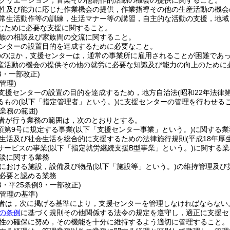
クリエーション，音楽その他創作的活動の機会の提供に関すること。
性及び能力に応じた作業機会の提供，作業指導その他の生産活動の機会
常生活動作等の訓練，生活マナー等の講習，自主的な活動の支援，地域
むために必要な支援に関すること。
族の相談及び家族間の交流に関すること。
ンターの設置目的を達成するために必要なこと。
ののほか，支援センターは，通常の事業所に雇用されることが困難であ
産活動の機会の提供その他の就労に必要な知識及び能力の向上のために
23・一部改正)
管理)
支援センターの設置の目的を達成するため，地方自治法
(昭和22年法律第
るもの
(以下「指定管理者」という。)
に支援センターの管理を行わせる
業務の範囲)
者が行う業務の範囲は，次のとおりとする。
1項第9号に規定する事業
(以下「支援センター事業」という。)
に関する業
生活及び社会生活を総合的に支援するための法律施行規則
(平成18年厚
サービスの事業
(以下「指定就労継続支援B型事業」という。)
に関する業
談に関する業務
における施設，設備及び物品
(以下「施設等」という。)
の維持管理及び
必要と認める業務
23・平25条例9・一部改正)
管理の基準)
者は，次に掲げる基準により，支援センターを管理しなければならない
の条例
に基づく規則その他関係する法令の規定を遵守し，適正に支援セ
性の確保に努め，その機能を十分に維持するよう適切に管理すること。