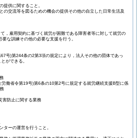
の提供に関すること。
との交流等を図るための機会の提供その他の自立した日常生活及
って，雇用契約に基づく就労が困難である障害者等に対して就労の
必要な訓練その他の必要な支援を行う。
67号)
第244条の2第3項の規定により，法人その他の団体であっ
ことができる。
務
生労働省令第19号)
第6条の10第2号に規定する就労継続支援B型に係
務
災害防止に関する業務
。
ンターの運営を行うこと。