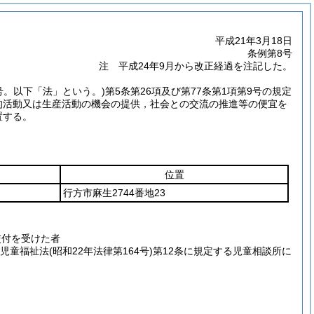
平成21年3月18日
条例第8号
注 平成24年9月から改正経過を注記した。
3号。以下「法」という。)
第5条第26項及び第77条第1項第9号の規定
的活動又は生産活動の機会の提供，社会との交流の推進等の便宜を
置する。
位置
行方市麻生2744番地23
交付を受けた者
は児童福祉法
(昭和22年法律第164号)
第12条に規定する児童相談所に