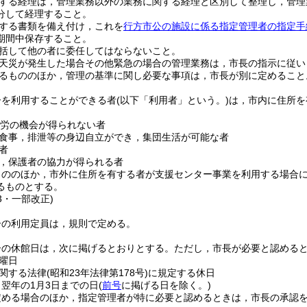
する経理は，管理業務以外の業務に関する経理と区別して整理し，管理
分して経理すること。
する書類を備え付け，これを
行方市公の施設に係る指定管理者の指定手
期間中保存すること。
括して他の者に委任してはならないこと。
天災が発生した場合その他緊急の場合の管理業務は，市長の指示に従い
るもののほか，管理の基準に関し必要な事項は，市長が別に定めること
ーを利用することができる者
(以下「利用者」という。)
は，市内に住所を
就労の機会が得られない者
食事，排泄等の身辺自立ができ，集団生活が可能な者
者
，保護者の協力が得られる者
もののほか，市外に住所を有する者が支援センター事業を利用する場合
るものとする。
23・一部改正)
ーの利用定員は，規則で定める。
ーの休館日は，次に掲げるとおりとする。
ただし，市長が必要と認める
曜日
関する法律
(昭和23年法律第178号)
に規定する休日
ら翌年の1月3日までの日
(
前号
に掲げる日を除く。)
定める場合のほか，指定管理者が特に必要と認めるときは，市長の承認