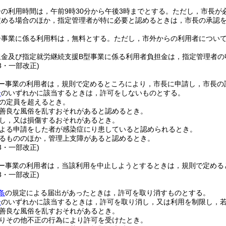
の利用時間は，午前9時30分から午後3時までとする。
ただし，市長が
定める場合のほか，指定管理者が特に必要と認めるときは，市長の承認
ー事業に係る利用料は，無料とする。
ただし，市外からの利用者につい
担金及び指定就労継続支援B型事業に係る利用者負担金は，指定管理者の
23・一部改正)
ー事業の利用者は，規則で定めるところにより，市長に申請し，市長の
号
のいずれかに該当するときは，許可をしないものとする。
の定員を超えるとき。
善良な風俗を乱すおそれがあると認めるとき。
し，又は損傷するおそれがあるとき。
よる申請をした者が感染症にり患していると認められるとき。
るもののほか，管理上支障があると認めるとき。
23・一部改正)
ー事業の利用者は，当該利用を中止しようとするときは，規則で定める
23・一部改正)
条
の規定による届出があったときは，許可を取り消すものとする。
号
のいずれかに該当するときは，許可を取り消し，又は利用を制限し，
善良な風俗を乱すおそれがあるとき。
りその他不正の行為により許可を受けたとき。