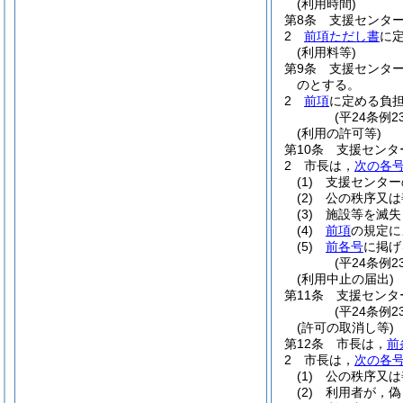
(利用時間)
第8条
支援センター
2
前項ただし書
に
(利用料等)
第9条
支援センタ
のとする。
2
前項
に定める負
(平24条例
(利用の許可等)
第10条
支援センタ
2
市長は，
次の各
(1)
支援センター
(2)
公の秩序又は
(3)
施設等を滅失
(4)
前項
の規定に
(5)
前各号
に掲げ
(平24条例
(利用中止の届出)
第11条
支援センタ
(平24条例
(許可の取消し等)
第12条
市長は，
前
2
市長は，
次の各
(1)
公の秩序又は
(2)
利用者が，偽