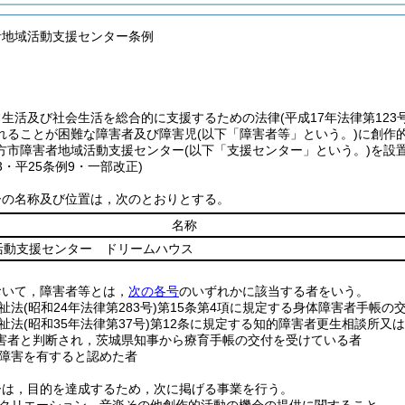
者地域活動支援センター条例
常生活及び社会生活を総合的に支援するための法律
(平成17年法律第12
れることが困難な障害者及び障害児
(以下「障害者等」という。)
に創作
方市障害者地域活動支援センター
(以下「支援センター」という。)
を設
23・平25条例9・一部改正)
ーの名称及び位置は，次のとおりとする。
名称
活動支援センター ドリームハウス
おいて，障害者等とは，
次の各号
のいずれかに該当する者をいう。
祉法
(昭和24年法律第283号)
第15条第4項に規定する身体障害者手帳の
祉法
(昭和35年法律第37号)
第12条に規定する知的障害者更生相談所又
害者と判断され，茨城県知事から療育手帳の交付を受けている者
障害を有すると認めた者
ーは，目的を達成するため，次に掲げる事業を行う。