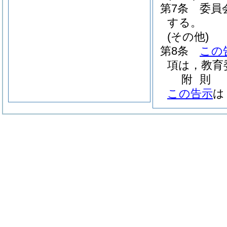
第7条
委員
する。
(その他)
第8条
この
項は，教育
附
則
この告示
は