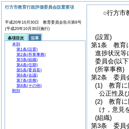
行方市教育行政評価委員会設置要項
○行方市
平成20年10月30日 教育委員会告示第8号
(平成20年10月30日施行)
(設置)
条項目次
沿革
第1条
教育
本則
第1条
(設置)
進捗状況等
第2条
(所掌事務)
第3条
(組織)
委員会
(以
第4条
(任期)
(所掌事務)
第5条
(委員長)
第6条
(会議)
第2条
委員
第7条
(庶務)
(1)
教育に
第8条
(その他)
附則
公正性及
(2)
教育に
け，意見
(組織)
第3条
委員