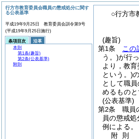
行方市教育委員会職員の懲戒処分に関す
る公表基準
○行方市
平成19年9月25日 教育委員会訓令第9号
(平成19年9月25日施行)
(趣旨)
条項目次
沿革
第1条
この
本則
第1条
(趣旨)
う。)
が行
第2条
(公表基準)
附則
より，教育
という。)
として職員
めるものと
(公表基準)
第2条
職員
員の懲戒処
例による。
附
則