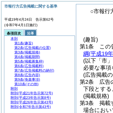
市報行方広告掲載に関する基準
○市報行
平成19年4月24日 告示第62号
(令和7年4月1日施行)
条項目次
沿革
(趣旨)
本則
第1条
(趣旨)
第1条
この
第2条
(広告掲載の位置)
第3条
(掲載規格)
綱
(平成19
第4条
(掲載期間)
(以下「市」
第5条
(掲載募集枠)
第6条
(広告掲載料)
必要な事項
第7条
(広告掲載料の納付)
(広告掲載の
第8条
(広告内容)
第9条
(免責事項)
第2条
広告
第10条
(その他)
下段とする
附則
附則
(平成21年告示第72号)
(掲載規格)
附則
(平成23年告示第8号)
第3条
掲載す
附則
(平成26年告示第43号)
附則
(令和7年告示第43号)
場合におい