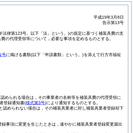
平成19年3月8日
告示第13号
7年法律第123号。以下「法」という。)
の規定に基づく補装具費の支
具費の代理受領等について，必要な事項を定めるものとする。
各号
に掲げる書類
(以下「申請書類」という。)
を添えて行方市福祉
と認められる場合は，その事業者の名称等を補装具費の代理受領に
者登録通知書
(
様式第3号
)
により通知するものとする。
と認められない場合は，その補装具業者に対し補装具業者登録却下
登録事項に変更を生じたときは，速やかに補装具業者登録変更届出