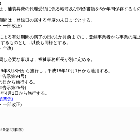
)
は，補装具費の代理受領に係る帳簿及び関係書類を5か年間保存するも
期間は，登録日の属する年度の末日までとする。
4・一部改正)
による有効期間の満了の日の1か月前までに，登録事業者から事業の廃
新するものとし，以後も同様とする。
・全改)
関し必要な事項は，福祉事務所長が別に定める。
9年3月8日から施行し，平成18年10月1日から適用する。
年
告示第94号)
の日から施行する。
年
告示第25号)
8年4月1日から施行する。
項関係)
4・一部改正)