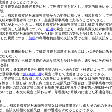
改善させることができる。
補装具費支給対象障害者等に対して懇切丁寧を旨とし，差別的取扱いを
領)
長は，補装具費支給対象障害者等からの委任に基づき，補装具費として
支給対象障害者等に代わり，当該登録事業者に支払うことができる。
る支払があったときは，補装具費支給対象障害者等に対し補装具費の支
その提供した補装具について，
前項
の規定により，補装具費支給対象障
補装具費支給対象障害者等から利用者負担額の支払を受けるものとする
要した費用につき，
前項
の利用者負担額の支払を受ける際，当該支払を
は，福祉事務所長に対して補装具費を請求する場合には，代理受領に係
ばならない。
，登録事業者から補装具費の適法な請求を受けた場合，速やかにその額
改善)
渡し後，身体障害者更生相談所等の行った適合判定・検査によって，登
は登録事業者に
第7条第3項
の規定に準じて改善させることができる。
後，災害等による毀損，本人の過失による破損，生理的又は病理的変化
を除き，引渡し後9か月以内に生じた破損又は不適合は，登録事業者の
する費用の額の算定等に関する基準
(平成18年厚生労働省告示第528号)
ついては，本文の規定に関わらず，修理後3か月以内に生じた不適合等
)
長は，補装具費支給対象障害者等又は登録事業者が，偽りその他の不正
は，当該支給額の全部又は一部の返還を求めることができる。