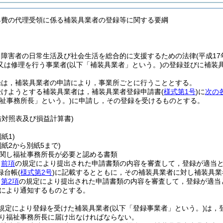
具費の代理受領に係る補装具業者の登録等に関する要綱
，障害者の日常生活及び社会生活を総合的に支援するための法律
(平成1
又は修理を行う事業者
(以下「補装具業者」という。)
の登録並びに補装
録は，補装具業者の申請により，事業所ごとに行うこととする。
受けようとする補装具業者は，補装具業者登録申請書
(
様式第1号
)
に
次の
福祉事務所長」という。)
に申請し，その登録を受けるものとする。
借対照表及び損益計算書)
別紙1)
別紙2から別紙5まで)
関し福祉事務所長が必要と認める書類
，
前項
の規定により提出された申請書類の内容を審査して，登録が適当
録台帳
(
様式第2号
)
に記載するとともに，その補装具業者に対し補装具業
，
第2項
の規定により提出された申請書類の内容を審査して，登録が適当
により通知するものとする。
規定により登録を受けた補装具業者
(以下「登録事業者」という。)
は，
り福祉事務所長に届け出なければならない。