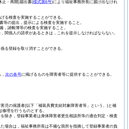
休止・再開)
届出書
(
様式第6号
)
により福祉事務所長に届け出なけれ
掲げる検査を実施することができる。
書等の提出，提示による検査を実施すること。
備，諸帳簿等の検査を実施すること。
つ，関係人の請求があるときは，これを提示しなければならない。
に係る登録を取り消すことができる。
ち，
次の各号
に掲げるものを障害者等に提供することができる。
障害児の保護者
(以下「補装具費支給対象障害者等」という。)
と補
は修理を行うものとする。
合を除き，登録事業者は身体障害者更生相談所等の適合判定・検査
れた場合は，福祉事務所長は不備な箇所を指摘して登録事業者の負