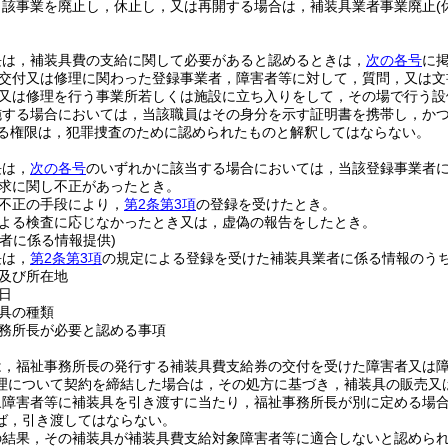
当該事業を廃止し，休止し，又は再開する場合は，補装具業者事業廃止
(
長は，補装具費の支給に関して必要があると認めるときは，
次の各号
に
交付又は修理に関わった登録事業者，障害者等に対して，質問，又は文
又は修理を行う事業所若しくは施設に立ち入りをして，その場で行う設
施する場合においては，当該職員はその身分を示す証明書を携帯し，か
る権限は，犯罪捜査のために認められたものと解釈してはならない。
長は，
次の各号
のいずれかに該当する場合においては，当該登録事業者
求に関し不正があったとき。
不正の手段により，
第2条第3項
の登録を受けたとき。
よる検査に応じなかったとき又は，虚偽の報告をしたとき。
者に係る情報提供)
長は，
第2条第3項
の規定による登録を受けた補装具業者に係る情報のう
及び所在地
日
具の種類
務所長が必要と認める事項
は，福祉事務所長の発行する補装具費支給券の交付を受けた障害者又は
理について契約を締結した場合は，その処方に基づき，補装具の販売又
象障害者等に補装具を引き渡すに当たり，福祉事務所長が別に定める場
ば，引き渡してはならない。
の結果，その補装具が補装具費支給対象障害者等に適合しないと認めら