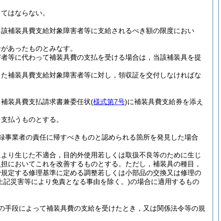
してはならない。
当該補装具費支給対象障害者等に支給されるべき額の限度におい
給があったものとみなす。
害者等に代わって補装具費の支払を受ける場合は，当該補装具を提
。
した補装具費支給対象障害者等に対し，領収証を交付しなければな
る補装具費支払請求書兼委任状
(
様式第7号
)
に補装具費支給券を添え
を支払うものとする。
録事業者の責任に帰すべきものと認められる箇所を発見した場合
により生じた不適合，目的外使用若しくは取扱不良等のために生じ
負担においてこれを改善するものとする。
ただし，補装具の種目，
で規定する修理基準に定める調整若しくは小部品の交換又は修理の
(上記災害等により免責となる事由を除く。)
の場合に適用するもの
の手段によって補装具費の支給を受けたとき，又は関係法令等の規