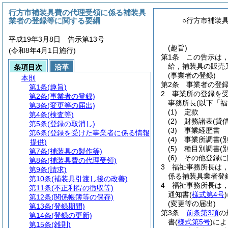
行方市補装具費の代理受領に係る補装具
業者の登録等に関する要綱
○行方市補装
平成19年3月8日 告示第13号
(趣旨)
(令和8年4月1日施行)
第1条
この告示は
給，補装具の販売
条項目次
沿革
(事業者の登録)
本則
第2条
事業者の登
第1条
(趣旨)
2
事業所の登録を
第2条
(事業者の登録)
事務所長
(以下「
第3条
(変更等の届出)
(1)
定款
第4条
(検査等)
(2)
財務諸表
(貸
第5条
(登録の取消し)
(3)
事業経歴書
第6条
(登録を受けた事業者に係る情報
(4)
事業所調書
(
提供)
(5)
種目別調書
(
第7条
(補装具の製作等)
(6)
その他登録に
第8条
(補装具費の代理受領)
3
福祉事務所長は
第9条
(請求)
係る補装具業者登
第10条
(補装具引渡し後の改善)
4
福祉事務所長は
第11条
(不正利得の徴収等)
通知書
(
様式第4号
)
第12条
(関係帳簿等の保存)
(変更等の届出)
第13条
(登録期間)
第3条
前条第3項
の
第14条
(登録の更新)
書
(
様式第5号
)
によ
第15条
(雑則)