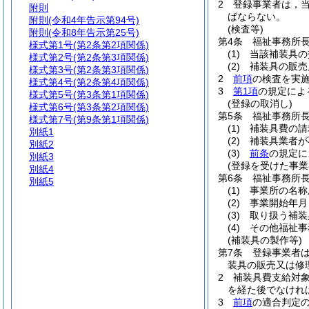
2
登録事業者は，
附則
ばならない。
附則
(令和4年告示第94号)
(検査等)
附則
(令和8年告示第25号)
第4条
福祉事務所
様式第1号
(第2条第2項関係)
(1)
当該補装具の
様式第2号
(第2条第3項関係)
(2)
補装具の販売
様式第3号
(第2条第3項関係)
2
前項
の検査を実
様式第4号
(第2条第4項関係)
3
第1項
の規定によ
様式第5号
(第3条第1項関係)
(登録の取消し)
様式第6号
(第3条第2項関係)
第5条
福祉事務所
様式第7号
(第9条第1項関係)
(1)
補装具費の請
別紙1
(2)
補装具業者が
別紙2
(3)
前条
の規定に
別紙3
(登録を受けた事業
別紙4
第6条
福祉事務所
別紙5
(1)
事業所の名称
(2)
事業開始年月
(3)
取り扱う補装
(4)
その他福祉事
(補装具の製作等)
第7条
登録事業者
装具の販売又は修
2
補装具費支給対
を経た後でなけれ
3
前項
の適合判定