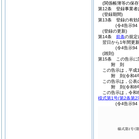
(関係帳簿等の保存
第12条
登録事業者
(登録期間)
第13条
登録の有効
(令4告示9
(登録の更新)
第14条
前条
の規定
翌日から1年間更
(令4告示94
(雑則)
第15条
この告示に
附
則
この告示は，平成1
附
則
(令和4
この告示は，公表
附
則
(令和8
この告示は，令和
様式第1号
(第2条第2
(令4告示9