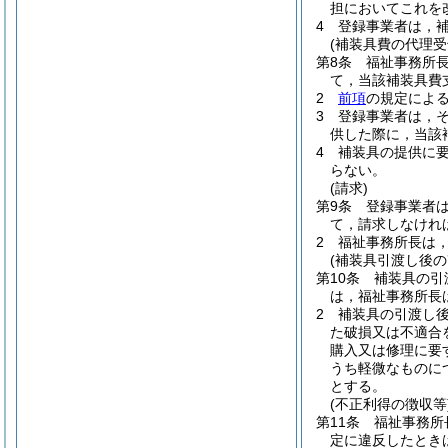
担においてこれを
4
登録事業者は，
(補装具費の代理受
第8条
福祉事務所
て，当該補装具費
2
前項
の規定によ
3
登録事業者は，
供した際に，当該
4
補装具の提供に
らない。
(請求)
第9条
登録事業者
て，請求しなけれ
2
福祉事務所長は
(補装具引渡し後の
第10条
補装具の引
は，福祉事務所長
2
補装具の引渡し
た破損又は不適合
購入又は修理に要
うち軽微なものに
とする。
(不正利得の徴収等
第11条
福祉事務所
定に違反したとき