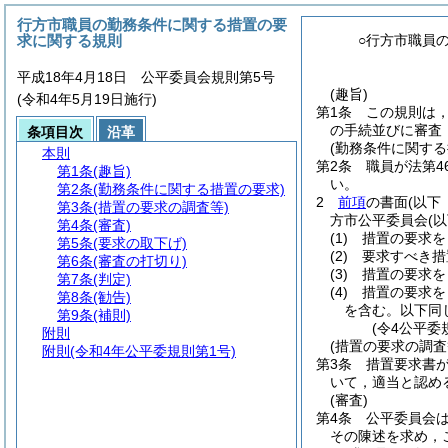
行方市職員の勤務条件に関する措置の要
求に関する規則
○行方市職員
平成18年4月18日 公平委員会規則第5号
(趣旨)
(令和4年5月19日施行)
第1条
この規則は
の手続並びに審査
条項目次
沿革
(勤務条件に関する
本則
第2条
職員が法第4
第1条
(趣旨)
い。
第2条
(勤務条件に関する措置の要求)
2
前項
の書面
(以下
第3条
(措置の要求の調査等)
方市公平委員会
(
第4条
(審査)
(1)
措置の要求を
第5条
(要求の取下げ)
(2)
要求すべき措
第6条
(審査の打切り)
(3)
措置の要求を
第7条
(判定)
(4)
措置の要求を
第8条
(勧告)
を含む。以下同
第9条
(補則)
(令4公平委
附則
(措置の要求の調査
附則
(令和4年公平委規則第1号)
第3条
措置要求書
いて，適当と認め
(審査)
第4条
公平委員会
その陳述を求め，