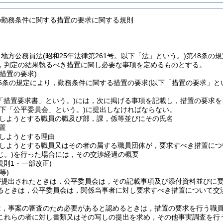
の勤務条件に関する措置の要求に関する規則
，地方公務員法
(昭和25年法律第261号。以下「法」という。)
第48条の
，判定の結果執るべき措置に関し必要な事項を定めるものとする。
措置の要求)
6条の規定により，勤務条件に関する措置の要求
(以下「措置の要求」と
「措置要求書」という。)
には，次に掲げる事項を記載し，措置の要求を
以下「公平委員会」という。)
に提出しなければならない。
しようとする職員の職及び部，課，係等並びにその氏名
置
しようとする理由
しようとする職員又はその者の属する職員団体が，要求すべき措置につ
じ。)
を行った場合には，その交渉経過の概要
規則1・一部改正)
等)
が提出されたときは，公平委員会は，その記載事項及び添付資料並びに
るときは，公平委員会は，関係当事者に対し要求すべき措置について交
は，事案の審査のため必要があると認めるときは，措置の要求を行う職
これらの者に対し書類又はその写しの提出を求め，その他事実調査を行