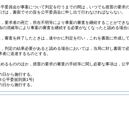
公平委員会が事案について判定を行うまでの間は，いつでも措置の要求
下げは，書面でその旨を公平委員会に申し出て行わなければならない。
は，要求者の死亡，所在不明等により事案の審査を継続することができ
由の消滅等により事案の審査を継続する必要がなくなったと認める場合
は，審査を終了したときは，速やかに判定を行い，これを書面に作成し
は，判定の結果必要があると認める場合においては，当局に対し書面で
求者に送達するものとする。
定めるもののほか，措置の要求の審査の手続等に関し必要な事項は，公
の日から施行する。
年
公平委規則第1号)
の日から施行する。