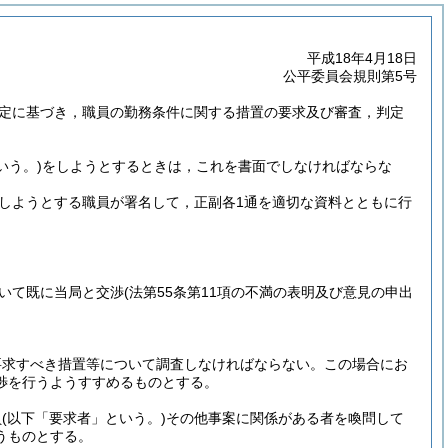
平成18年4月18日
公平委員会規則第5号
規定に基づき，職員の勤務条件に関する措置の要求及び審査，判定
いう。)
をしようとするときは，これを書面でしなければならな
しようとする職員が署名して，正副各1通を適切な資料とともに行
いて既に当局と交渉
(法第55条第11項の不満の表明及び意見の申出
要求すべき措置等について調査しなければならない。
この場合にお
渉を行うようすすめるものとする。
員
(以下「要求者」という。)
その他事案に関係がある者を喚問して
うものとする。