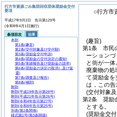
行方市資源ごみ集団回収団体奨励金交付
要項
○行方市
平成17年9月2日 告示第129号
(令和8年4月1日施行)
条項目次
沿革
(趣旨)
本則
第1条
(趣旨)
第1条
市民
第2条
(交付対象及び交付額)
第3条
(奨励金交付申請)
ーションづ
第4条
(奨励金の交付決定の通知)
と街が一体
第5条
(実績報告及び奨励金の請求)
第6条
(奨励金の決定の取消し及び返
廃棄物の処
還)
て奨励金を
第7条
(調査及び報告)
第8条
(補則)
は，この告
附則
(交付対象及
附則
(平成19年告示第28号)
附則
(平成21年告示第26号)
第2条
奨励
附則
(令和4年告示第27号)
とする。
附則
(令和8年告示第25号)
別表
(第2条関係)
(奨励金交付
様式第1号
(第3条関係)