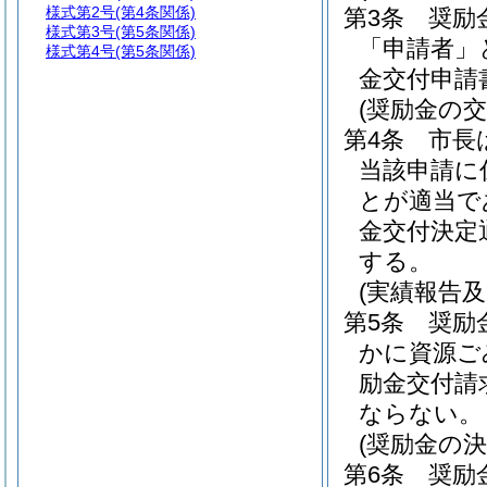
様式第2号
(第4条関係)
第3条
奨励
様式第3号
(第5条関係)
「申請者」
様式第4号
(第5条関係)
金交付申請
(奨励金の
第4条
市長
当該申請に
とが適当で
金交付決定
する。
(実績報告
第5条
奨励
かに資源ご
励金交付請
ならない。
(奨励金の
第6条
奨励