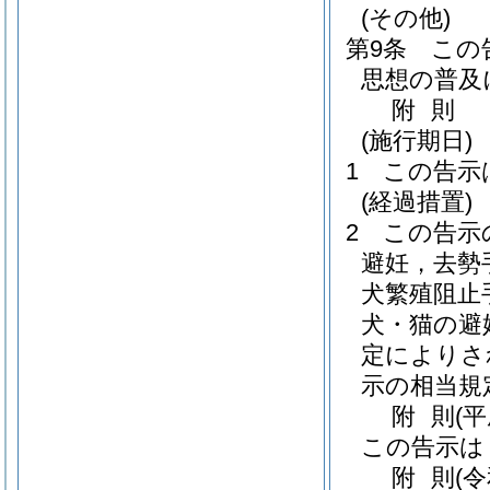
(その他)
第9条
この
思想の普及
附
則
(施行期日)
1
この告示
(経過措置)
2
この告示
避妊，去勢
犬繁殖阻止
犬・猫の避
定によりさ
示の相当規
附
則
(
この告示は
附
則
(