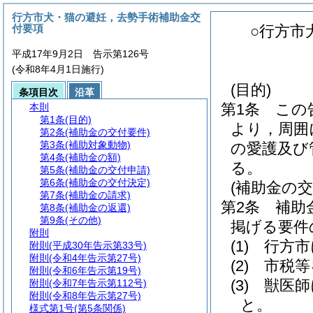
行方市犬・猫の避妊，去勢手術補助金交
付要項
○行方市
平成17年9月2日 告示第126号
(令和8年4月1日施行)
(目的)
条項目次
沿革
第1条
この
本則
第1条
(目的)
より，周囲
第2条
(補助金の交付要件)
第3条
(補助対象動物)
の愛護及び
第4条
(補助金の額)
る。
第5条
(補助金の交付申請)
第6条
(補助金の交付決定)
(補助金の交
第7条
(補助金の請求)
第2条
補助
第8条
(補助金の返還)
第9条
(その他)
掲げる要件
附則
(1)
行方市
附則
(平成30年告示第33号)
附則
(令和4年告示第27号)
(2)
市税等
附則
(令和6年告示第19号)
(3)
獣医師
附則
(令和7年告示第112号)
附則
(令和8年告示第27号)
と。
様式第1号
(第5条関係)