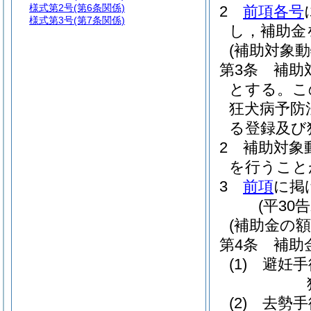
様式第2号
(第6条関係)
2
前項各号
様式第3号
(第7条関係)
し，補助金
(補助対象動
第3条
補助
とする。
こ
狂犬病予防
る登録及び
2
補助対象
を行うこと
3
前項
に掲
(平30
(補助金の額
第4条
補助
(1)
避妊手
(2)
去勢手