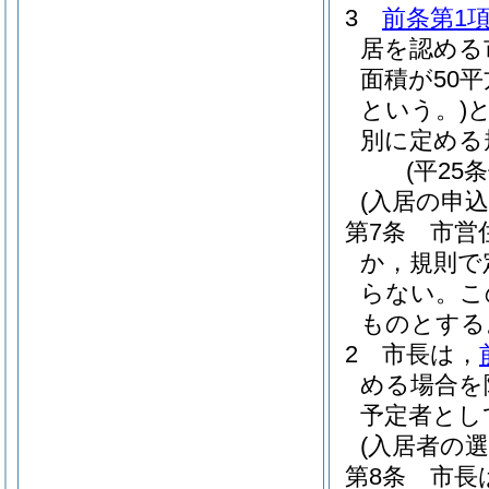
3
前条第1
居を認める
面積が50
という。)
別に定める
(平25
(入居の申
第7条
市営
か，規則で
らない。
こ
ものとする
2
市長は，
める場合を
予定者とし
(入居者の選
第8条
市長