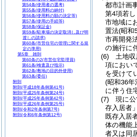
都市計画
第54条
(使用者の選考)
第55条
(使用料の納付)
第4項若
第56条
(使用料の額の決定等)
市地域に
第57条
(使用の手続等)
第58条
(保証金)
置法
(昭和
第59条
(駐車場の決定取消し及び明
渡しの請求)
市再開発
第60条
(市営住宅の管理に関する規
の施行に
定の準用)
第5章
雑則
(6)
土地収
第60条の2
(市営住宅監理員)
項におい
第61条
(検査及び指示)
第62条
(敷地の目的外使用)
を受けて
第63条
(委任)
(昭和36年
附則
附則
(平成18年条例第41号)
に伴う住
附則
(平成25年条例第24号)
(7)
現に公
附則
(平成25年条例第42号)
附則
(平成26年条例第25号)
存入居者」
附則
(令和2年条例第7号)
附則
(令和6年条例第12号)
既存入居
体の機能
者又は同