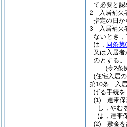
て必要と認
2
入居補欠
指定の日か
3
入居補欠
ないとき，
は，
同条第
又は入居者
のとする。
(令2条
(住宅入居の
第10条
入
げる手続を
(1)
連帯保
し，やむ
は，連帯
(2)
敷金を