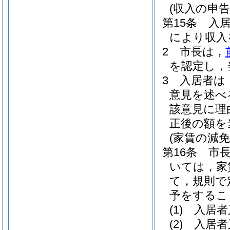
(収入の申告
第15条
入
により収入
2
市長は，
を認定し，
3
入居者は
意見を述べ
該意見に理
正後の額を
(家賃の減
第16条
市
いては，家
て，規則で
予をするこ
(1)
入居者
(2)
入居者