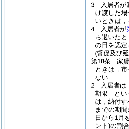
3
入居者が
け渡した場
いときは，
4
入居者が
ち退いたと
の日を認定
(督促及び延
第18条
家
ときは，市
ない。
2
入居者は
期限」とい
は，納付す
までの期間
日から1月
ント)
の割