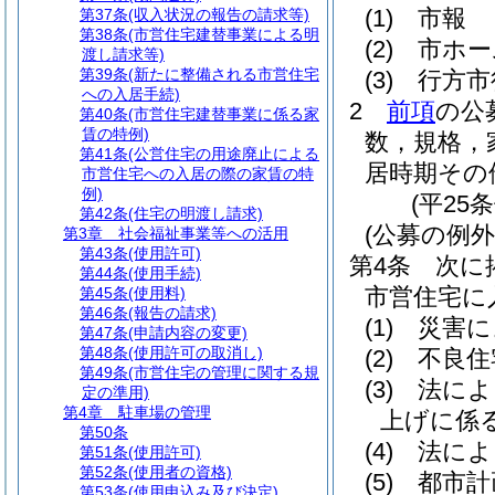
(1)
市報
第37条
(収入状況の報告の請求等)
第38条
(市営住宅建替事業による明
(2)
市ホー
渡し請求等)
第39条
(新たに整備される市営住宅
(3)
行方市
への入居手続)
2
前項
の公
第40条
(市営住宅建替事業に係る家
賃の特例)
数，規格，
第41条
(公営住宅の用途廃止による
居時期その
市営住宅への入居の際の家賃の特
例)
(平25
第42条
(住宅の明渡し請求)
(公募の例外
第3章
社会福祉事業等への活用
第43条
(使用許可)
第4条
次に
第44条
(使用手続)
市営住宅に
第45条
(使用料)
第46条
(報告の請求)
(1)
災害に
第47条
(申請内容の変更)
第48条
(使用許可の取消し)
(2)
不良住
第49条
(市営住宅の管理に関する規
(3)
法によ
定の準用)
第4章
駐車場の管理
上げに係
第50条
(4)
法によ
第51条
(使用許可)
第52条
(使用者の資格)
(5)
都市計
第53条
(使用申込み及び決定)