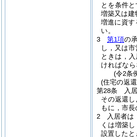
とを条件と
増築又は建
増進に資す
い。
3
第1項
の
し，又は市
ときは，入
ければなら
(令2条
(住宅の返還
第28条
入
その返還し
もに，市長
2
入居者は
くは増築し
設置したと