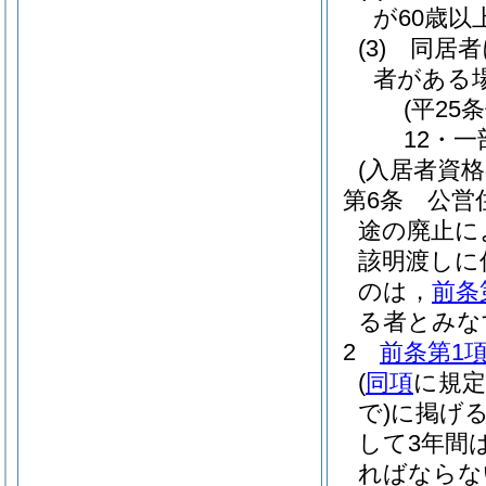
が60歳
(3)
同居者
者がある
(平25
12・一
(入居者資格
第6条
公営
途の廃止に
該明渡しに
のは，
前条
る者とみな
2
前条第1
(
同項
に規
で)
に掲げ
して3年間
ればならな