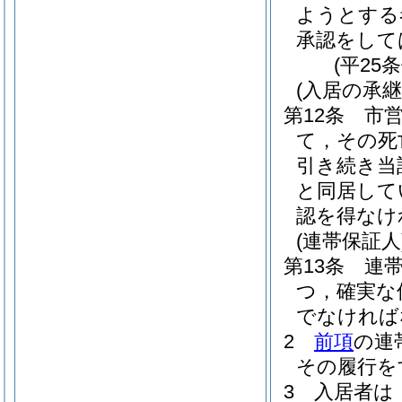
ようとする
承認をして
(平25
(入居の承継
第12条
市
て，その死
引き続き当
と同居して
認を得なけ
(連帯保証人
第13条
連
つ，確実な
でなければ
2
前項
の連
その履行を
3
入居者は