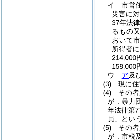
イ
市営
災害に対
37年法律
るもの又
おいて
所得者
214,000
158,000
ウ
ア
及
(3)
現に住
(4)
その者
が，暴力
年法律第7
員」という
(5)
その者
が，市税