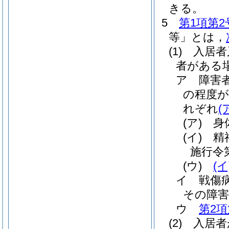
きる。
5
第1項第2
等」とは，
(1)
入居者
者がある
ア
障害
の程度が
れぞれ
(
(ア)
身
(イ)
精
施行令
(ウ)
(イ
イ
戦傷
その障害
ウ
第2項
(2)
入居者