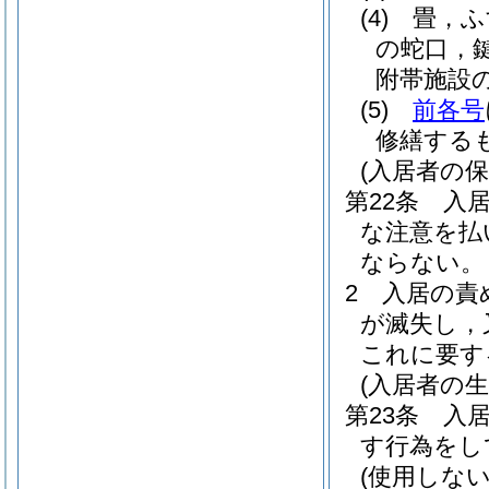
(4)
畳，ふ
の蛇口，
附帯施設
(5)
前各号
修繕する
(入居者の保
第22条
入
な注意を払
ならない。
2
入居の責
が滅失し，
これに要す
(入居者の
第23条
入
す行為をし
(使用しな