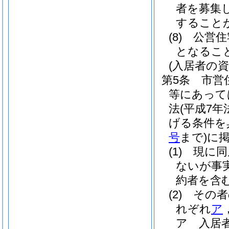
者を募集
すること
(8)
公営住
となるこ
(入居者の資
第5条
市営
等にあって
法
(平成7年
げる条件を
号
まで)
に
(1)
現に同
ないが事
約者を含
(2)
その者
れぞれ
ア
ア
入居者