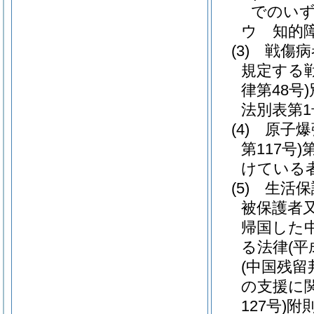
でのい
ウ
知的
(3)
戦傷病
規定する
律第48号)
法別表第1
(4)
原子爆
第117号)
けている
(5)
生活保
被保護者
帰国した
る法律
(平
(中国残
の支援に
127号)
附