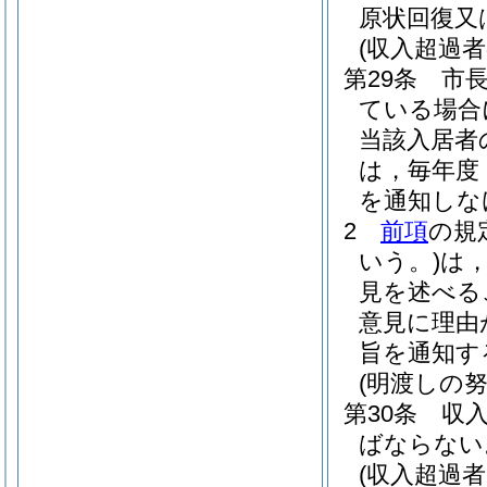
原状回復又
(収入超過者
第29条
市
ている場合
当該入居者
は，毎年度
を通知しな
2
前項
の規
いう。)
は
見を述べる
意見に理由
旨を通知す
(明渡しの努
第30条
収
ばならない
(収入超過