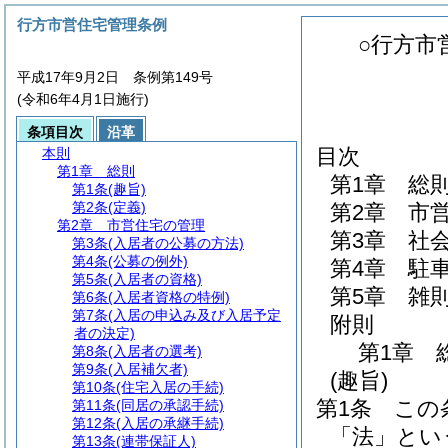
行方市営住宅管理条例
○行方市
平成17年9月2日 条例第149号
(令和6年4月1日施行)
条項目次
沿革
目次
本則
第1章
総則
第1章
総
第1条
(趣旨)
第2条
(定義)
第2章
市
第2章
市営住宅の管理
第3章
社
第3条
(入居者の公募の方法)
第4条
(公募の例外)
第4章
駐
第5条
(入居者の資格)
第5章
雑
第6条
(入居者資格の特例)
第7条
(入居の申込み及び入居予定
附則
者の決定)
第1章
第8条
(入居者の選考)
第9条
(入居補欠者)
(趣旨)
第10条
(住宅入居の手続)
第1条
この
第11条
(同居の承認手続)
第12条
(入居の承継手続)
「法」とい
第13条
(連帯保証人)