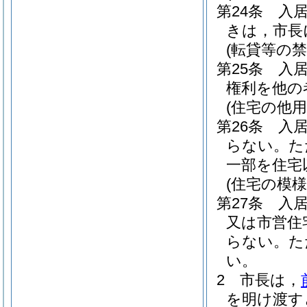
第24条
入
きは，市長
(転貸等の禁
第25条
入
権利を他の
(住宅の他
第26条
入
らない。
た
一部を住宅
(住宅の模
第27条
入
又は市営住
らない。
た
い。
2
市長は，
を明け渡す