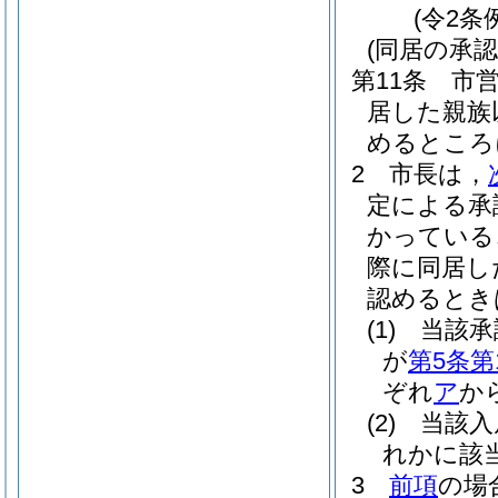
(令2条
(同居の承認
第11条
市
居した親族
めるところ
2
市長は，
定による承
かっている
際に同居し
認めるとき
(1)
当該承
が
第5条第
ぞれ
ア
か
(2)
当該入
れかに該
3
前項
の場