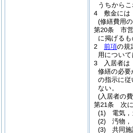
うちからこ
4
敷金には
(修繕費用の
第20条
市
に掲げるも
2
前項
の規
用について
3
入居者は
修繕の必要
の指示に従
ない。
(入居者の費
第21条
次
(1)
電気，
(2)
汚物，
(3)
共同施