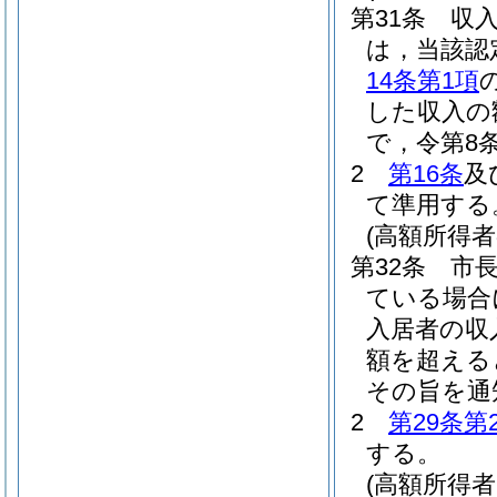
第31条
収
は，当該認
14条第1項
した収入の
で，令第8
2
第16条
及
て準用する
(高額所得者
第32条
市
ている場合
入居者の収
額を超える
その旨を通
2
第29条第
する。
(高額所得