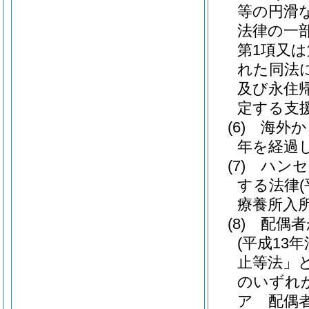
等の円滑
法律の一
第1項又
れた同法
及び永住
定する支
(6)
海外か
年を経過
(7)
ハンセ
する法律
療養所入
(8)
配偶者
(平成13
止等法」と
のいずれ
ア
配偶