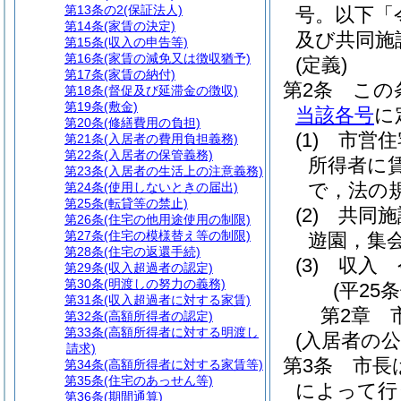
第13条の2
(保証法人)
号。以下「
第14条
(家賃の決定)
及び共同施
第15条
(収入の申告等)
第16条
(家賃の減免又は徴収猶予)
(定義)
第17条
(家賃の納付)
第2条
この
第18条
(督促及び延滞金の徴収)
第19条
(敷金)
当該各号
に
第20条
(修繕費用の負担)
(1)
市営住
第21条
(入居者の費用負担義務)
第22条
(入居者の保管義務)
所得者に
第23条
(入居者の生活上の注意義務)
で，法の
第24条
(使用しないときの届出)
第25条
(転貸等の禁止)
(2)
共同施
第26条
(住宅の他用途使用の制限)
第27条
(住宅の模様替え等の制限)
遊園，集
第28条
(住宅の返還手続)
(3)
収入 
第29条
(収入超過者の認定)
第30条
(明渡しの努力の義務)
(平25
第31条
(収入超過者に対する家賃)
第2章
第32条
(高額所得者の認定)
第33条
(高額所得者に対する明渡し
(入居者の公
請求)
第3条
市長
第34条
(高額所得者に対する家賃等)
第35条
(住宅のあっせん等)
によって行
第36条
(期間通算)