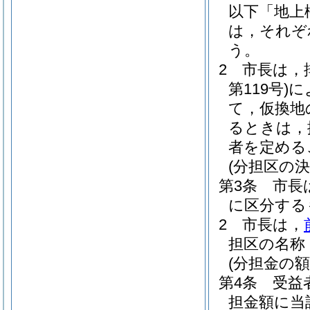
以下「地上
は，それぞ
う。
2
市長は，
第119号)
に
て，仮換地
るときは，
者を定める
(分担区の決
第3条
市長
に区分する
2
市長は，
担区の名称
(分担金の額
第4条
受益
担金額に当