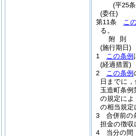
(平25
(委任)
第11条
こ
る。
附
則
(施行期日)
1
この条例
(経過措置)
2
この条例
日までに，
玉造町条例
の規定によ
の相当規定
3
合併前の
担金の徴収
4
当分の間