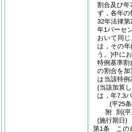
割合及び年
ず，各年の
32年法律第2
年1パーセ
おいて同じ
は，その年
う。)
中にお
特例基準割
の割合を加
は当該特例
(当該加算
は，年7.3
(平25
附
則
(
(施行期日)
第1条
この