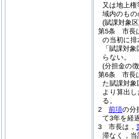
又は地上権
域内のもの
(賦課対象区
第5条
市長
の当初に排
「賦課対象
らない。
(分担金の徴
第6条
市長
た賦課対象
より算出し
る。
2
前項
の分
て3年を経
3
市長は，
滞なく，当