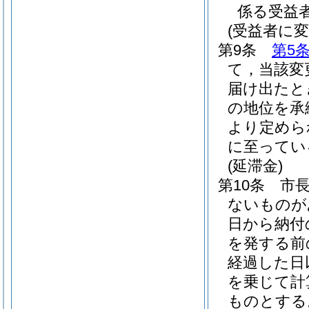
係る受益
(受益者に
第9条
第5
て，当該変
届け出たと
の地位を承
より定めら
に至ってい
(延滞金)
第10条
市
ないものが
日から納付
を発する前
経過した日
を乗じて計
ものとする