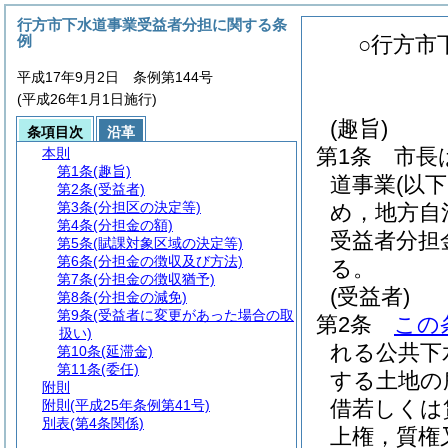
行方市下水道事業受益者分担に関する条
例
○行方市
平成17年9月2日 条例第144号
(平成26年1月1日施行)
(趣旨)
条項目次
沿革
第1条
市長
本則
第1条
(趣旨)
道事業
(以
第2条
(受益者)
第3条
(分担区の決定等)
め，地方自
第4条
(分担金の額)
受益者分担
第5条
(賦課対象区域の決定等)
第6条
(分担金の徴収及び方法)
る。
第7条
(分担金の徴収猶予)
(受益者)
第8条
(分担金の減免)
第9条
(受益者に変更があった場合の取
第2条
この
扱い)
れる公共下
第10条
(延滞金)
第11条
(委任)
する土地の
附則
借若しくは
附則
(平成25年条例第41号)
別表
(第4条関係)
上権，質権