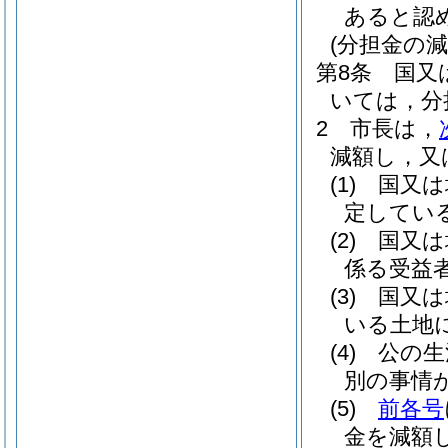
あると認
(分担金の減
第8条
国又
いては，分
2
市長は，
減額し，又
(1)
国又は
定してい
(2)
国又は
係る受益
(3)
国又は
いる土地
(4)
公の生
別の事情
(5)
前各号
金を減額