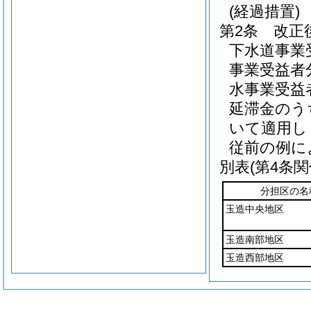
(経過措置)
第2条
改正
下水道事業
事業受益者
水事業受益
延滞金のう
いて適用し
従前の例に
別表
(第4条関
分担区の名
玉造中央地区
玉造南部地区
玉造西部地区