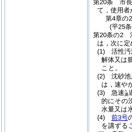
第20条
市
て，使用者
第4章の
(平25
第20条の2
は，次に定
(1)
活性汚
解体又は
こと。
(2)
沈砂池
は，速や
(3)
急速
ろ
濾
的にその
水量又は
(4)
前3号
を講ずる