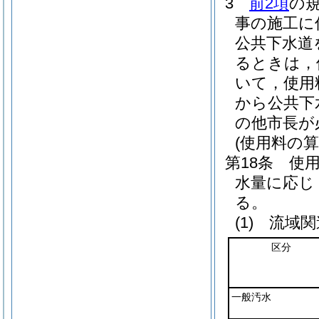
3
前2項
の
事の施工に
公共下水道
るときは，
いて，使用
から公共下
の他市長が
(使用料の算
第18条
使
水量に応じ
る。
(1)
流域関
区分
一般汚水