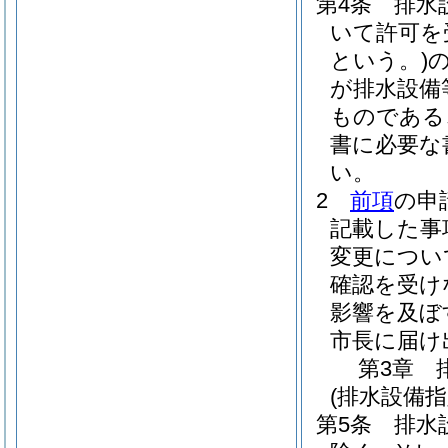
第4条
排水
いて許可を
という。)
が排水設備
ものである
書に必要な
い。
2
前項
の申
記載した事
変更につい
確認を受け
影響を及ぼ
市長に届け
第3章
(排水設備
第5条
排水