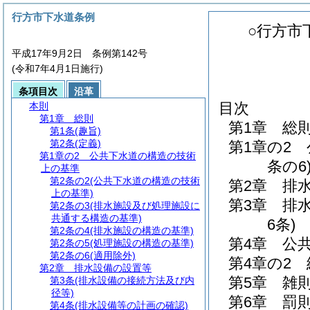
行方市下水道条例
○行方市
平成17年9月2日 条例第142号
(令和7年4月1日施行)
条項目次
沿革
目次
本則
第1章
総則
第1章
総
第1条
(趣旨)
第2条
(定義)
第1章の2
第1章の2
公共下水道の構造の技術
条の6
上の基準
第2条の2
(公共下水道の構造の技術
第2章
排
上の基準)
第3章
排
第2条の3
(排水施設及び処理施設に
共通する構造の基準)
6条)
第2条の4
(排水施設の構造の基準)
第4章
公
第2条の5
(処理施設の構造の基準)
第2条の6
(適用除外)
第4章の2
第2章
排水設備の設置等
第5章
雑
第3条
(排水設備の接続方法及び内
径等)
第6章
罰
第4条
(排水設備等の計画の確認)