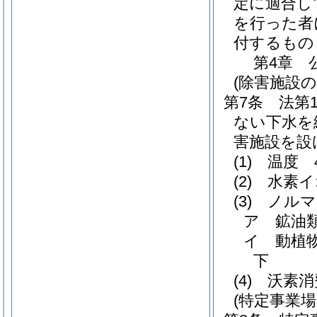
定に適合し
を行った者
付するもの
第4章
(除害施設の
第7条
法第
ない下水を
害施設を設
(1)
温度 
(2)
水素イ
(3)
ノルマ
ア
鉱油
イ
動植
下
(4)
沃素消
(特定事業