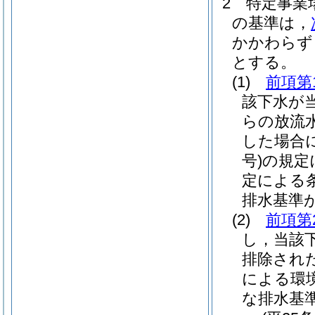
2
特定事業
の基準は，
かかわらず
とする。
(1)
前項第
該下水が
らの放流
した場合
号)
の規定
定による
排水基準
(2)
前項第
し，当該
排除され
による環
な排水基