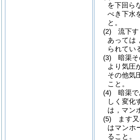
を下回ら
べき下水
と。
(2)
流下す
あっては
られてい
(3)
暗渠そ
より気圧
その他気
こと。
(4)
暗渠で
しく変化
は，マン
(5)
ます又
はマンホ
ること。