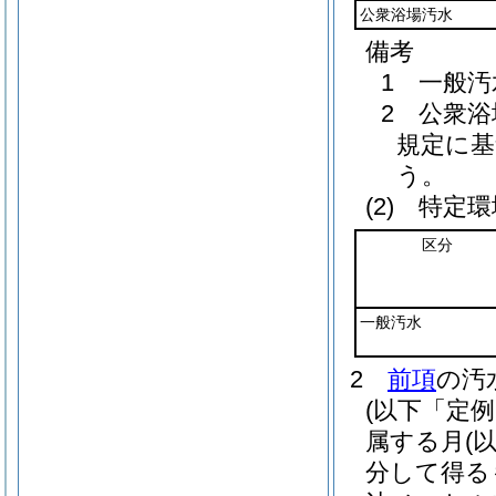
公衆浴場汚水
備考
1 一般
2 公衆
規定に
う。
(2)
特定環
区分
一般汚水
2
前項
の汚
(以下「定
属する月
(
分して得る