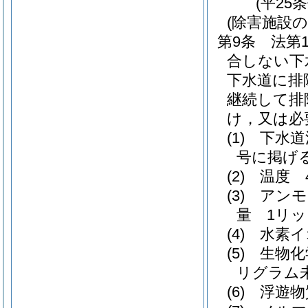
(平25
(除害施設の
第9条
法第
合しない下
下水道に排
継続して排
け，又は必
(1)
下水道
号に掲げ
(2)
温度 
(3)
アンモ
量 1リッ
(4)
水素イ
(5)
生物化
リグラム
(6)
浮遊物