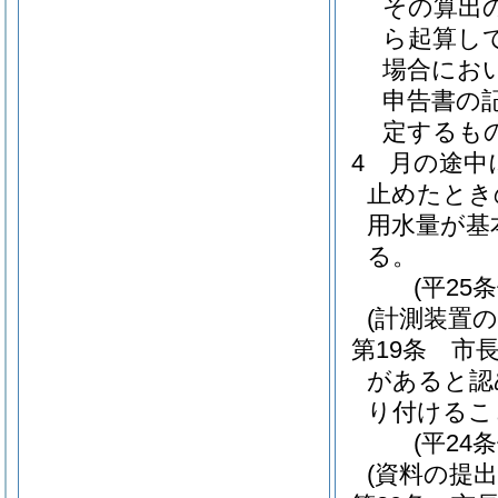
その算出
ら起算し
場合にお
申告書の
定するも
4
月の途中
止めたとき
用水量が基
る。
(平25
(計測装置の
第19条
市
があると認
り付けるこ
(平24
(資料の提出