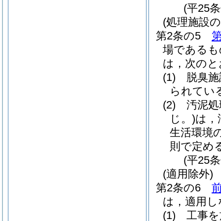
(平25
(処理施設の
第2条の5
第
場であるも
は，次のと
(1)
脱臭施
られてい
(2)
汚泥処
じ。)
は，
生活環境
則で定め
(平25
(適用除外)
第2条の6
前
は，適用し
(1)
工事を