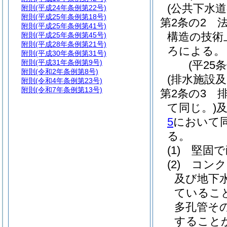
(公共下水
附則
(平成24年条例第22号)
附則
(平成25年条例第18号)
第2条の2
附則
(平成25年条例第41号)
構造の技術
附則
(平成25年条例第45号)
附則
(平成28年条例第21号)
ろによる。
附則
(平成30年条例第31号)
附則
(平成31年条例第9号)
(平25
附則
(令和2年条例第8号)
(排水施設
附則
(令和4年条例第23号)
附則
(令和7年条例第13号)
第2条の3
て同じ。)
5
において同
る。
(1)
堅固で
(2)
コンク
及び地下
ているこ
多孔管そ
すること