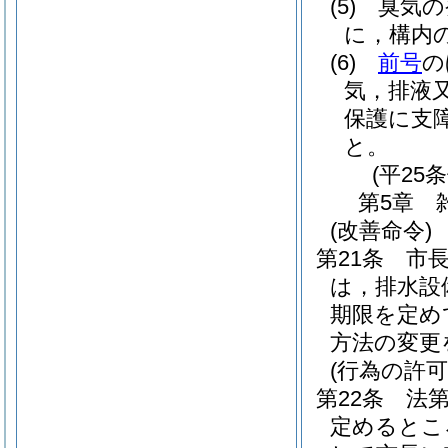
(5)
臭気の
に，構内
(6)
前号
の
気，排液
保護に支
と。
(平25
第5章
(改善命令)
第21条
市
は，排水設
期限を定め
方法の変更
(行為の許可
第22条
法
定めるとこ