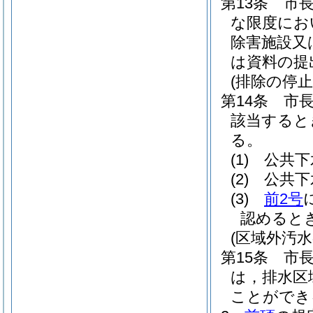
第13条
市
な限度にお
除害施設又
は資料の提
(排除の停止
第14条
市
該当すると
る。
(1)
公共下
(2)
公共下
(3)
前2号
認めると
(区域外汚水
第15条
市
は，排水区
ことができ