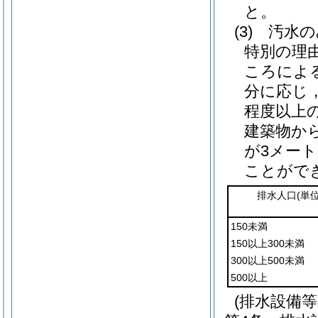
と。
(3)
汚水の
特別の理
ころによ
分に応じ
程度以上
建築物か
が3メー
ことがで
排水人口
(単
150未満
150以上300未満
300以上500未満
500以上
(排水設備