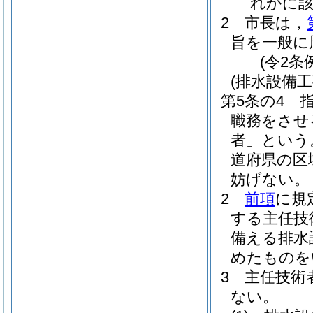
れかに
2
市長は，
旨を一般に
(令2条
(排水設備
第5条の4
職務をさせ
者」という
道府県の区
妨げない。
2
前項
に規
する主任技
備える排水
めたものを
3
主任技術
ない。