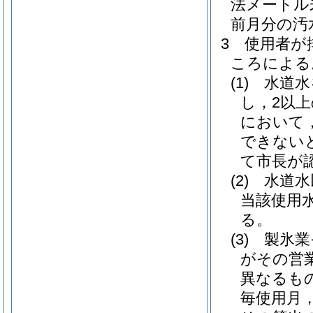
法メートル
前月分の汚
3
使用者が
ころによる
(1)
水道水
し，2以
において
できない
て市長が
(2)
水道水
当該使用
る。
(3)
製氷業
がその営
異なるも
毎使用月