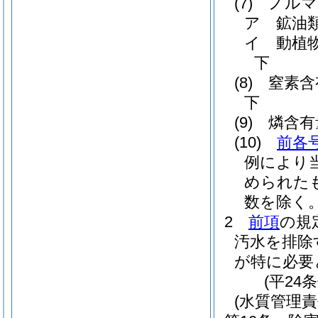
(7)
ノルマ
ア
鉱油
イ
動植
下
(8)
窒素含
下
(9)
燐含有
(10)
前各
例により
められた
数を除く。
2
前項
の規
汚水を排除
が特に必要
(平24
(水質管理責