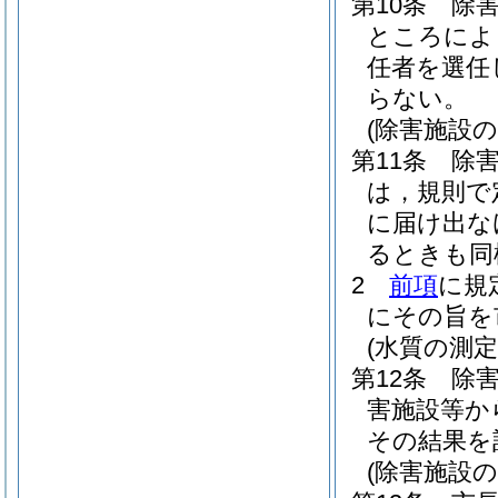
第10条
除
ところによ
任者を選任
らない。
(除害施設
第11条
除
は，規則で
に届け出な
るときも同
2
前項
に規
にその旨を
(水質の測定
第12条
除
害施設等か
その結果を
(除害施設