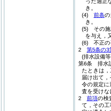
った適正
き。
(4)
前条
の
き。
(5)
その施
を与え，
(6)
不正の
2
第5条の3
(排水設備
第6条
排水
たときは，
届け出て，
令の規定に
査を受けな
2
前項
の検
て，その工