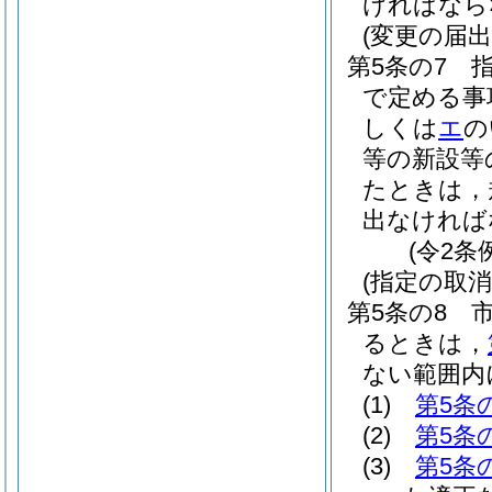
ければなら
(変更の届出
第5条の7
で定める事
しくは
エ
の
等の新設等
たときは，
出なければ
(令2条
(指定の取
第5条の8
るときは，
ない範囲内
(1)
第5条
(2)
第5条
(3)
第5条