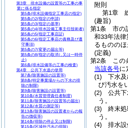
第3章
排水設備の設置等の工事の事
附則
業に係る指定
第1章
第5条
(排水設備指定工事店の指定)
第5条の2
(指定の申請)
(趣旨)
第5条の3
(指定の基準)
第1条
市の
第5条の4
(排水設備工事主任技術者)
第5条の5
(指定工事店証)
和33年法律
第5条の6
(指定工事店の責務及び遵
るもののほ
守事項)
第5条の7
(変更の届出等)
(定義)
第5条の8
(指定の取消し又は一時停
第2条
この
止)
第6条
(排水設備等の工事の検査)
当該各号
に
第4章
公共下水道の使用
第7条
(除害施設の設置等)
(1)
下水及
第8条
(特定事業場からの下水の排
び汚水を
除の制限)
第9条
(除害施設の設置等)
(2)
公共下
第10条
(水質管理責任者制度)
う。
第11条
(除害施設の設置等の届出)
第12条
(水質の測定等)
(3)
終末処
第13条
(除害施設の設置者からの報
う。
告の徴収等)
第14条
(排除の停止又は制限)
(4)
排水設
第15条
(区域外汚水の排除)