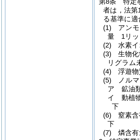
第8条
特定
者は，法第
る基準に適
(1)
アンモ
量 1リッ
(2)
水素イ
(3)
生物化
リグラム
(4)
浮遊物
(5)
ノルマ
ア
鉱油
イ
動植
下
(6)
窒素含
下
(7)
燐含有