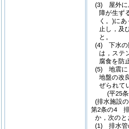
(3)
屋外に
障が生ず
く。)
にあ
止し，及
と。
(4)
下水の
は，ステ
腐食を防
(5)
地震に
地盤の改
ぜられて
(平25
(排水施設の
第2条の4
か，次のと
(1)
排水管