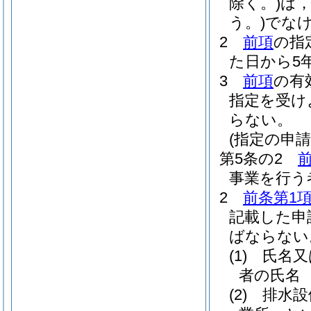
除く。)
は
う。)
でな
2
前項
の指
た日から5
3
前項
の有
指定を受け
らない。
(指定の申請
第5条の2
事業を行う
2
前条第1
記載した申
ばならない
(1)
氏名又
者の氏名
(2)
排水設