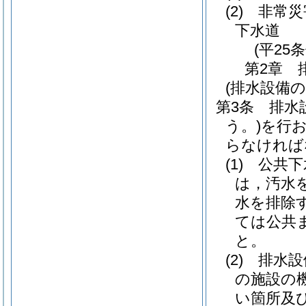
(2)
非常災
下水道
(平25
第2章
(排水設備
第3条
排水
う。)
を行
らなければ
(1)
公共下
は，汚水
水を排除
ては公共
と。
(2)
排水設
の施設の
い箇所及