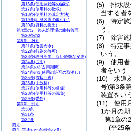
(5)
排水設
第16条
(使用開始等の届出)
第17条
(使用料の徴収)
当する者
第18条
(使用料の算定方法)
第19条
(計測装置の取付け)
(6)
特定施
第20条
(資料の提出)
う。
第4章の2
終末処理場の維持管理
第20条の2
(7)
除害施
第5章
雑則
(8)
特定事
第21条
(改善命令)
第22条
(行為の許可)
いう。
第23条
(許可を要しない軽微な変更)
(9)
使用者
第24条
(占用)
第24条の2
(占用期間)
者をいう
第24条の3
(使用の許可の取消し)
(10)
水道
第25条
(原状回復)
第26条
(手数料)
号)
第3条
第27条
(使用料等の督促)
第28条
(使用料等の減免)
装置をい
第29条
(委任)
(11)
使用
第6章
罰則
第30条
1か月の
第31条
第1章の
第32条
附則
(平25
附則
(平成18年条例第42号)