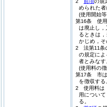
2
前項
の規
められた者
(使用開始等
第16条
使
は廃止し，
るときは，
かじめ，そ
2
法第11条
の規定によ
者とみなす
(使用料の徴
第17条
市
を徴収する
2
使用料は
用について
る。