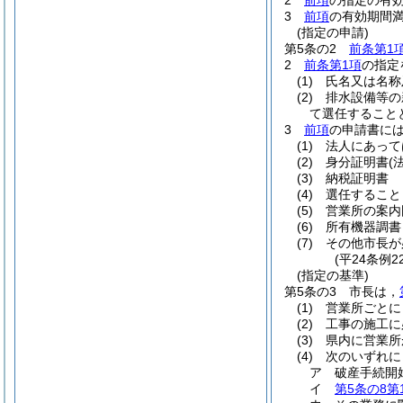
2
前項
の指定の有
3
前項
の有効期間
(指定の申請)
第5条の2
前条第1
2
前条第1項
の指定
(1)
氏名又は名称
(2)
排水設備等の
て選任すること
3
前項
の申請書に
(1)
法人にあって
(2)
身分証明書
(
(3)
納税証明書
(4)
選任すること
(5)
営業所の案内
(6)
所有機器調書
(7)
その他市長が
(平24条例
(指定の基準)
第5条の3
市長は，
(1)
営業所ごとに
(2)
工事の施工に
(3)
県内に営業所
(4)
次のいずれに
ア
破産手続開
イ
第5条の8第