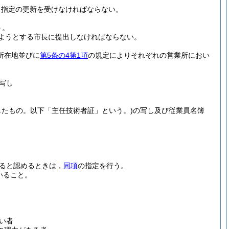
，指定の更新を受けなければならない。
う。
ようとする市長に提出しなければならない。
所在地並びに
第5条の4第1項
の規定によりそれぞれの営業所におい
写し
したもの。以下「主任技術者証」という。)
の写し及び従業員名簿
ると認めるときは，
同項
の指定を行う。
いること。
い者