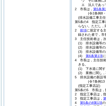
ウ
その業務に
エ
法人であっ
2
市長は，
第5条第
(令2条例8
(排水設備工事主任
第5条の4
指定工事
らない。
ただし，
2
前項
に規定する
録された者で，市
3
主任技術者は，
(1)
排水設備等の
(2)
排水設備等の
(3)
排水設備等の
(4)
第6条第1項
に
4
市長は，主任技
きる。
(1)
下水道に関す
(2)
業務に関し，
5
排水設備の新設
(令7条例1
(指定工事店証)
第5条の5
市長は，
2
指定工事店は，
3
指定工事店は，
第
4
第5条の8第1項
の