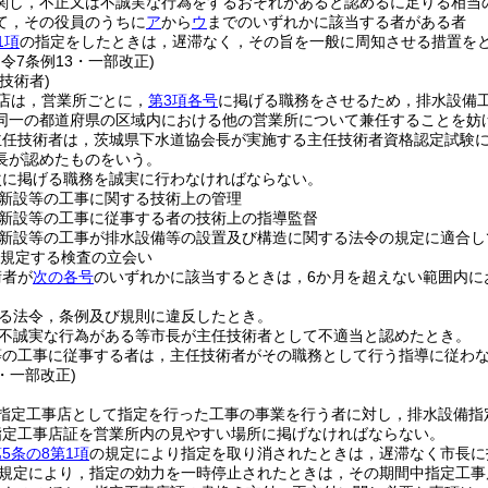
関し，不正又は不誠実な行為をするおそれがあると認めるに足りる相当
て，その役員のうちに
ア
から
ウ
までのいずれかに該当する者がある者
1項
の指定をしたときは，遅滞なく，その旨を一般に周知させる措置を
・令7条例13・一部改正)
技術者)
店は，営業所ごとに，
第3項各号
に掲げる職務をさせるため，排水設備
同一の都道府県の区域内における他の営業所について兼任することを妨
主任技術者は，茨城県下水道協会長が実施する主任技術者資格認定試験
長が認めたものをいう。
次に掲げる職務を誠実に行わなければならない。
新設等の工事に関する技術上の管理
新設等の工事に従事する者の技術上の指導監督
新設等の工事が排水設備等の設置及び構造に関する法令の規定に適合し
規定する検査の立会い
術者が
次の各号
のいずれかに該当するときは，6か月を超えない範囲内に
る法令，条例及び規則に違反したとき。
不誠実な行為がある等市長が主任技術者として不適当と認めたとき。
等の工事に従事する者は，主任技術者がその職務として行う指導に従わ
3・一部改正)
指定工事店として指定を行った工事の事業を行う者に対し，排水設備指
指定工事店証を営業所内の見やすい場所に掲げなければならない。
5条の8第1項
の規定により指定を取り消されたときは，遅滞なく市長に
規定により，指定の効力を一時停止されたときは，その期間中指定工事