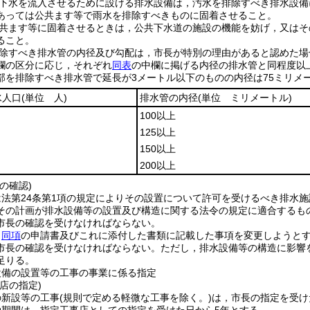
下水を流入させるために設ける排水設備は，汚水を排除すべき排水設備
あっては公共ます等で雨水を排除すべきものに固着させること。
共ます等に固着させるときは，公共下水道の施設の機能を妨げ，又はそ
ること。
除すべき排水管の内径及び勾配は，市長が特別の理由があると認めた場
欄の区分に応じ，それぞれ
同表
の中欄に掲げる内径の排水管と同程度以
部を排除すべき排水管で延長が3メートル以下のものの内径は75ミリメ
水人口
(単位 人)
排水管の内径
(単位 ミリメートル)
100以上
125以上
150以上
200以上
の確認)
法第24条第1項の規定によりその設置について許可を受けるべき排水施
その計画が排水設備等の設置及び構造に関する法令の規定に適合するも
市長の確認を受けなければならない。
，
同項
の申請書及びこれに添付した書類に記載した事項を変更しようと
市長の確認を受けなければならない。
ただし，排水設備等の構造に影響
足りる。
設備の設置等の工事の事業に係る指定
店の指定)
の新設等の工事
(規則で定める軽微な工事を除く。)
は，市長の指定を受け