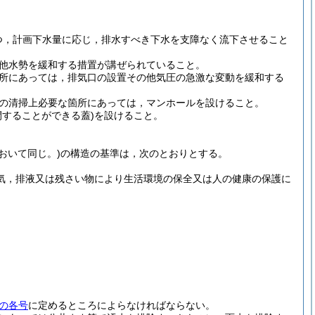
つ，計画下水量に応じ，排水すべき下水を支障なく流下させること
他水勢を緩和する措置が講ぜられていること。
所にあっては，排気口の設置その他気圧の急激な変動を緩和する
の清掃上必要な箇所にあっては，マンホールを設けること。
することができる蓋)
を設けること。
おいて同じ。)
の構造の基準は，次のとおりとする。
気，排液又は残さい物により生活環境の保全又は人の健康の保護に
の各号
に定めるところによらなければならない。