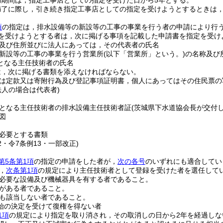
効期間は，指定工事店としての指定を受けた日から5年とする。
満了に際し，引き続き指定工事店としての指定を受けようとするときは
項
の指定は，排水設備等の新設等の工事の事業を行う者の申請により行
を受けようとする者は，次に掲げる事項を記載した申請書を指定を受け
及び住所並びに法人にあっては，その代表者の氏名
新設等の工事の事業を行う営業所
(以下「営業所」という。)
の名称及び
となる主任技術者の氏名
は，次に掲げる書類を添えなければならない。
は定款又は寄附行為及び登記事項証明書，個人にあってはその住民票の
法人の場合は代表者)
となる主任技術者の排水設備主任技術者証
(茨城県下水道協会長が交付
図
必要とする書類
22・令7条例13・一部改正)
第5条第1項
の指定の申請をした者が，
次の各号
のいずれにも適合してい
，
次条第1項
の規定により主任技術者として登録を受けた者を選任して
必要な設備及び機械器具を有する者であること。
がある者であること。
も該当しない者であること。
始の決定を受けて復権を得ない者
1項
の規定により指定を取り消され，その取消しの日から2年を経過しな