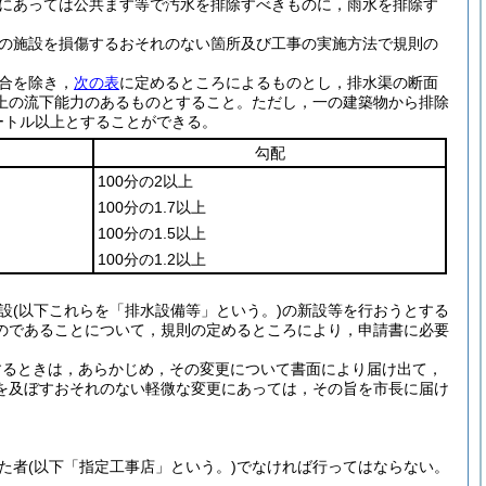
にあっては公共ます等で汚水を排除すべきものに，雨水を排除す
の施設を損傷するおそれのない箇所及び工事の実施方法で規則の
合を除き，
次の表
に定めるところによるものとし，排水渠の断面
上の流下能力のあるものとすること。
ただし，一の建築物から排除
ートル以上とすることができる。
勾配
100分の2以上
100分の1.7以上
100分の1.5以上
100分の1.2以上
設
(以下これらを「排水設備等」という。)
の新設等を行おうとする
のであることについて，規則の定めるところにより，申請書に必要
するときは，あらかじめ，その変更について書面により届け出て，
を及ぼすおそれのない軽微な変更にあっては，その旨を市長に届け
た者
(以下「指定工事店」という。)
でなければ行ってはならない。