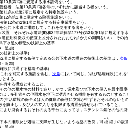
第10条第1項に規定する排水設備をいう。
義務者 法第10条第1項各号のいずれかに該当する者をいう。
第11条の2第2項に規定する特定施設をいう。
第12条第1項に規定する除害施設をいう。
法第12条の2第1項に規定する特定事業場をいう。
を公共下水道に排除して，これを使用する者をいう。
水装置 それぞれ水道法
(昭和32年法律第177号)
第3条第1項に規定する
水道使用料徴収の便宜上区分されたおおむね1か月の期間をいい，その
共下水道の構造の技術上の基準
8・追加)
の技術上の基準)
第2項に規定する条例で定める公共下水道の構造の技術上の基準は，
次条
8・追加)
理施設に共通する構造の基準)
(これを補完する施設を含む。
次条
において同じ。)
及び処理施設
(これ
りとする。
を有する構造とすること。
その他の耐水性の材料で造り，かつ，漏水及び地下水の侵入を最小限度
ては，多孔管その他雨水を地下に浸透させる機能を有するものとするこ
の
(生活環境の保全又は人の健康の保護に支障が生ずるおそれのないもの
散を防止し，及び人の立入りを制限する措置が講ぜられていること。
により腐食するおそれのある部分にあっては，ステンレス鋼その他の腐
とう
下水の排除及び処理に支障が生じないよう地盤の改良，可
継手の設
撓
8・追加)