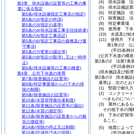
(4)
排水設備 法
第3章
排水設備の設置等の工事の事
(5)
排水設備設置
業に係る指定
(6)
特定施設 法
第5条
(排水設備指定工事店の指定)
(7)
除害施設 法
第5条の2
(指定の申請)
(8)
特定事業場 
第5条の3
(指定の基準)
(9)
使用者 下水
第5条の4
(排水設備工事主任技術者)
(10)
水道及び給
第5条の5
(指定工事店証)
(11)
使用月 下
第5条の6
(指定工事店の責務及び遵
第1章の2
公
守事項)
(平25条例1
第5条の7
(変更の届出等)
(公共下水道の構造
第5条の8
(指定の取消し又は一時停
第2条の2
法第7条
止)
(平25条例1
第6条
(排水設備等の工事の検査)
(排水施設及び処
第4章
公共下水道の使用
第2条の3
排水施設
第7条
(除害施設の設置等)
基準は，次のとお
第8条
(特定事業場からの下水の排
(1)
堅固で耐久力
除の制限)
(2)
コンクリート
第9条
(除害施設の設置等)
べきものについ
第10条
(水質管理責任者制度)
(3)
屋外にあるも
第11条
(除害施設の設置等の届出)
その他下水の飛
第12条
(水質の測定等)
(4)
下水の貯留等
第13条
(除害施設の設置者からの報
ること。
告の徴収等)
第14条
(排除の停止又は制限)
(5)
地震によって
第15条
(区域外汚水の排除)
(平25条例1