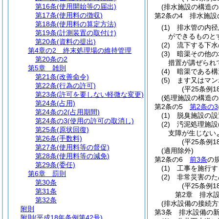
第16条
(使用開始等の届出)
(排水施設の構造の
第17条
(使用料の徴収)
第2条の4
排水施設
第18条
(使用料の算定方法)
(1)
排水管の内径
第19条
(計測装置の取付け)
ができるものと
第20条
(資料の提出)
(2)
流下する下水
第4章の2
終末処理場の維持管理
(3)
暗渠その他の
第20条の2
措置が講ぜられ
第5章
雑則
(4)
暗渠である構
第21条
(改善命令)
(5)
ます又はマン
第22条
(行為の許可)
(平25条例1
第23条
(許可を要しない軽微な変更)
(処理施設の構造の
第24条
(占用)
第2条の5
第2条の3
第24条の2
(占用期間)
(1)
脱臭施設の設
第24条の3
(使用の許可の取消し)
(2)
汚泥処理施設
第25条
(原状回復)
支障が生じない
第26条
(手数料)
(平25条例1
第27条
(使用料等の督促)
(適用除外)
第28条
(使用料等の減免)
第2条の6
前3条
の
第29条
(委任)
(1)
工事を施行す
第6章
罰則
(2)
非常災害のた
第30条
(平25条例1
第31条
第2章
排水
第32条
(排水設備の接続方
附則
第3条
排水設備の
附則
(平成18年条例第42号)