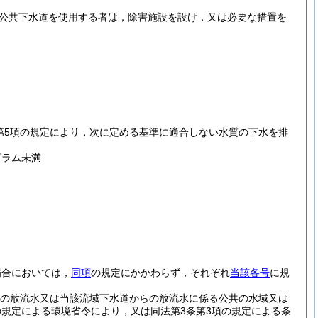
て公共下水道を使用する者は，除害施設を設け，又は必要な措置を
第5項の規定により，次に定める基準に適合しない水質の下水を排
グラム未満
場合においては，
同項
の規定にかかわらず，それぞれ
当該各号
に規
の放流水又は当該流域下水道からの放流水に係る公共の水域又は
の規定による環境省令により，又は同法第3条第3項の規定による条