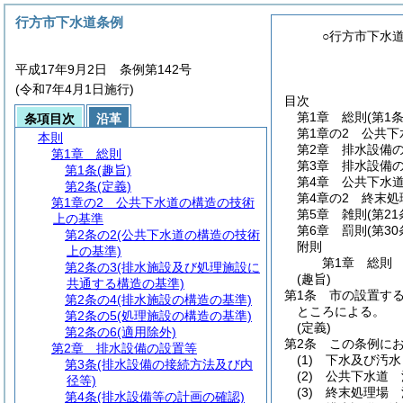
行方市下水道条例
○行方市下水
平成17年9月2日 条例第142号
(令和7年4月1日施行)
目次
第1章
総則
(第1
条項目次
沿革
第1章の2
公共下
本則
第2章
排水設備
第1章
総則
第3章
排水設備
第1条
(趣旨)
第4章
公共下水
第2条
(定義)
第4章の2
終末処
第1章の2
公共下水道の構造の技術
第5章
雑則
(第2
上の基準
第6章
罰則
(第3
第2条の2
(公共下水道の構造の技術
附則
上の基準)
第1章
総則
第2条の3
(排水施設及び処理施設に
(趣旨)
共通する構造の基準)
第1条
市の設置す
第2条の4
(排水施設の構造の基準)
ところによる。
第2条の5
(処理施設の構造の基準)
(定義)
第2条の6
(適用除外)
第2条
この条例に
第2章
排水設備の設置等
(1)
下水及び汚水
第3条
(排水設備の接続方法及び内
(2)
公共下水道 
径等)
(3)
終末処理場 
第4条
(排水設備等の計画の確認)