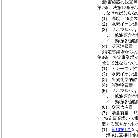
(除害施設の設置等
第7条
法第12条
しなければならな
(1)
温度 45度
(2)
水素イオン濃
(3)
ノルマルヘキ
ア
鉱油類含有
イ
動植物油脂
(4)
沃素消費量 
(特定事業場からの
第8条
特定事業場か
除してはならない
(1)
アンモニア性
(2)
水素イオン濃
(3)
生物化学的酸
(4)
浮遊物質量 
(5)
ノルマルヘキ
ア
鉱油類含有
イ
動植物油脂
(6)
窒素含有量 
(7)
燐含有量 1
2
特定事業場から
定する緩やかな排
(1)
前項第1号
又
海域に直接排除