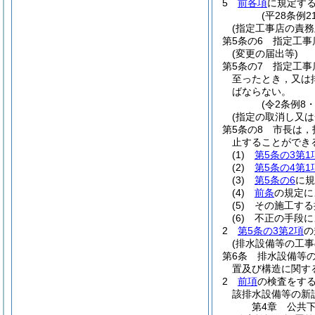
5
前各項
に規定す
(平28条例
(指定工事店の責務
第5条の6
指定工事
(変更の届出等)
第5条の7
指定工事
至ったとき，又は
ばならない。
(令2条例8
(指定の取消し又は
第5条の8
市長は，
止することができ
(1)
第5条の3第1
(2)
第5条の4第1
(3)
第5条の6
に
(4)
前条
の規定に
(5)
その施工する
(6)
不正の手段に
2
第5条の3第2項
の
(排水設備等の工事
第6条
排水設備等
置及び構造に関す
2
前項
の検査をす
該排水設備等の新
第4章
公共