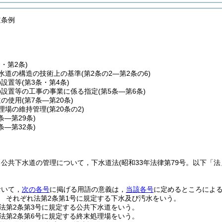
道条例
条・第2条)
水道の構造の技術上の基準
(第2条の2―第2条の6)
の設置等
(第3条・第4条)
の設置等の工事の事業に係る指定
(第5条―第6条)
道の使用
(第7条―第20条)
理場の維持管理
(第20条の2)
1条―第29条)
0条―第32条)
る公共下水道の管理について，下水道法
(昭和33年法律第79号。以下「法
おいて，
次の各号
に掲げる用語の意義は，
当該各号
に定めるところによ
 それぞれ法第2条第1号に規定する下水及び汚水をいう。
法第2条第3号に規定する公共下水道をいう。
法第2条第6号に規定する終末処理場をいう。