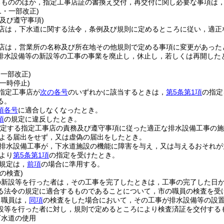
るもののほか，指定工事店証の書換え交付，再交付に関し必要な事項は
21・一部改正)
及び遵守事項)
店は，下水道に関する法令，条例及び規則に定めるところに従い，適正
店は，営業所の名称及び所在地その他規則で定める事項に変更があった
排水設備等の新設等の工事の事業を廃止し，休止し，若しくは再開した
・一部改正)
一時停止)
指定工事店が
次の各号
のいずれかに該当するときは，
第5条第1項
の指定
る。
項各号
に適合しなくなったとき。
項
の規定に違反したとき。
規定する指定工事店の責務及び遵守事項に従った適正な排水設備工事の施
よる届出をせず，又は虚偽の届出をしたとき。
排水設備工事が，下水道施設の機能に障害を与え，又は与えるおそれが
より
第5条第1項
の指定を受けたとき。
規定は，
前項
の場合に準用する。
の検査)
の新設等を行った者は，その工事を完了したときは，工事の完了した日か
る法令の規定に適合するものであることについて，市の職員の検査を受
る職員は，
同項
の検査をした場合において，その工事が排水設備等の設
設等を行った者に対し，規則で定めるところにより検査済証を交付する
下水道の使用