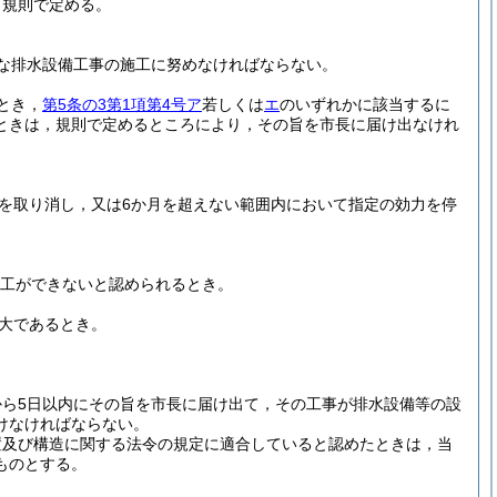
，規則で定める。
な排水設備工事の施工に努めなければならない。
とき，
第5条の3第1項第4号ア
若しくは
エ
のいずれかに該当するに
ときは，規則で定めるところにより，その旨を市長に届け出なけれ
を取り消し，又は6か月を超えない範囲内において指定の効力を停
工ができないと認められるとき。
大であるとき。
ら5日以内にその旨を市長に届け出て，その工事が排水設備等の設
けなければならない。
置及び構造に関する法令の規定に適合していると認めたときは，当
ものとする。