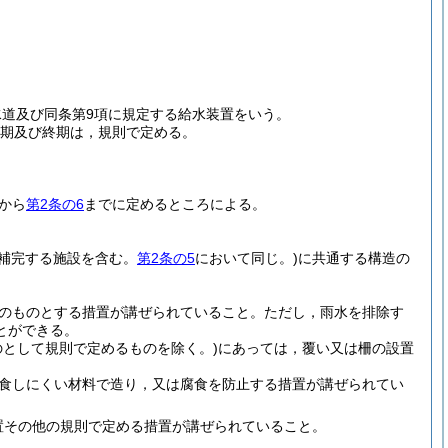
水道及び同条第9項に規定する給水装置をいう。
始期及び終期は，規則で定める。
から
第2条の6
までに定めるところによる。
を補完する施設を含む。
第2条の5
において同じ。)
に共通する構造の
のものとする措置が講ぜられていること。
ただし，雨水を排除す
とができる。
として規則で定めるものを除く。)
にあっては，覆い又は柵の設置
食しにくい材料で造り，又は腐食を防止する措置が講ぜられてい
置その他の規則で定める措置が講ぜられていること。