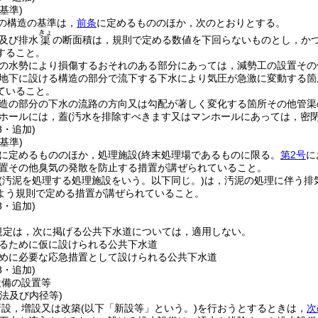
基準)
の構造の基準は，
前条
に定めるもののほか，次のとおりとする。
きょ
及び排水
の断面積は，規則で定める数値を下回らないものとし，か
渠
すること。
の水勢により損傷するおそれのある部分にあっては，減勢工の設置その
地下に設ける構造の部分で流下する下水により気圧が急激に変動する箇
ていること。
造の部分の下水の流路の方向又は勾配が著しく変化する箇所その他管渠
ホールには，蓋
(汚水を排除すべきます又はマンホールにあっては，密閉
8・追加)
基準)
に定めるもののほか，処理施設
(終末処理場であるものに限る。
第2号
に
置その他臭気の発散を防止する措置が講ぜられていること。
(汚泥を処理する処理施設をいう。以下同じ。)
は，汚泥の処理に伴う排
よう規則で定める措置が講ぜられていること。
8・追加)
規定は，次に掲げる公共下水道については，適用しない。
るために仮に設けられる公共下水道
めに必要な応急措置として設けられる公共下水道
8・追加)
設備の設置等
法及び内径等)
新設，増設又は改築
(以下「新設等」という。)
を行おうとするときは，
次