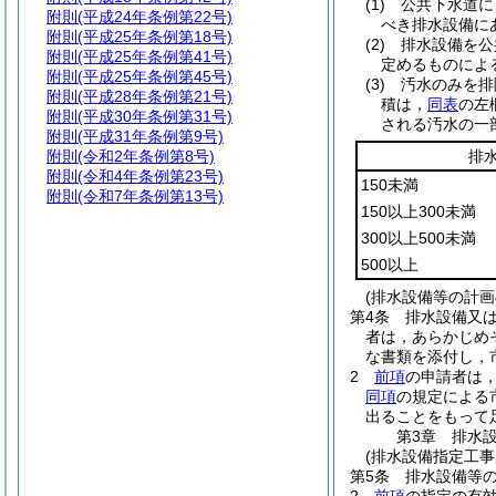
(1)
公共下水道に
附則
(平成24年条例第22号)
べき排水設備に
附則
(平成25年条例第18号)
(2)
排水設備を公
附則
(平成25年条例第41号)
定めるものによ
附則
(平成25年条例第45号)
(3)
汚水のみを排
附則
(平成28年条例第21号)
積は，
同表
の左
附則
(平成30年条例第31号)
される汚水の一
附則
(平成31年条例第9号)
附則
(令和2年条例第8号)
排
附則
(令和4年条例第23号)
150未満
附則
(令和7年条例第13号)
150以上300未満
300以上500未満
500以上
(排水設備等の計画
第4条
排水設備又は
者は，あらかじめ
な書類を添付し，
2
前項
の申請者は
同項
の規定による
出ることをもって
第3章
排水
(排水設備指定工事
第5条
排水設備等