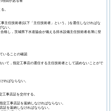
の理由がある者
とる。
工事主任技術者
(以下「主任技術者」という。)
を選任しなければな
げない。
に合格し，茨城県下水道協会が備える排水設備主任技術者名簿に登
ていることの確認
おいて，指定工事店の選任する主任技術者として認めないことがで
なければならない。
定工事店証を交付する。
指定工事店証を返納しなければならない。
店証を返納しなければならない。