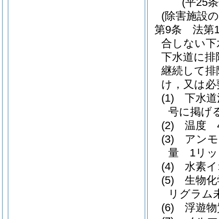
(平25
(除害施設の
第9条
法第
合しない下
下水道に排
継続して排
け，又は必
(1)
下水道
号に掲げ
(2)
温度 
(3)
アンモ
量 1リッ
(4)
水素イ
(5)
生物化
リグラム
(6)
浮遊物