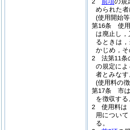
2
前項
の規
められた者
(使用開始等
第16条
使
は廃止し，
るときは，
かじめ，そ
2
法第11条
の規定によ
者とみなす
(使用料の徴
第17条
市
を徴収する
2
使用料は
用について
る。