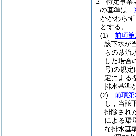
2
特定事業
の基準は，
かかわらず
とする。
(1)
前項第
該下水が
らの放流
した場合
号)
の規定
定による
排水基準
(2)
前項第
し，当該
排除され
による環
な排水基