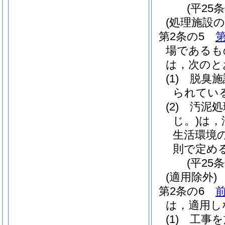
(平25
(処理施設の
第2条の5
第
場であるも
は，次のと
(1)
脱臭施
られてい
(2)
汚泥処
じ。)
は，
生活環境
則で定め
(平25
(適用除外)
第2条の6
前
は，適用し
(1)
工事を