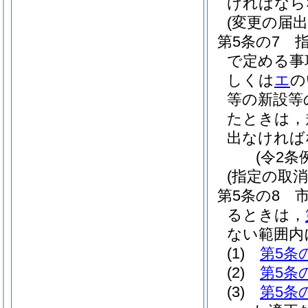
ければなら
(変更の届出
第5条の7
で定める事
しくは
エ
の
等の新設等
たときは，
出なければ
(令2条
(指定の取
第5条の8
るときは，
ない範囲内
(1)
第5条
(2)
第5条
(3)
第5条