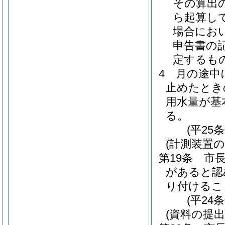
その算出
ら起算し
場合にお
申告書の
定するも
4
月の途中
止めたとき
用水量が基
る。
(平25
(計測装置の
第19条
市
があると認
り付けるこ
(平24
(資料の提出