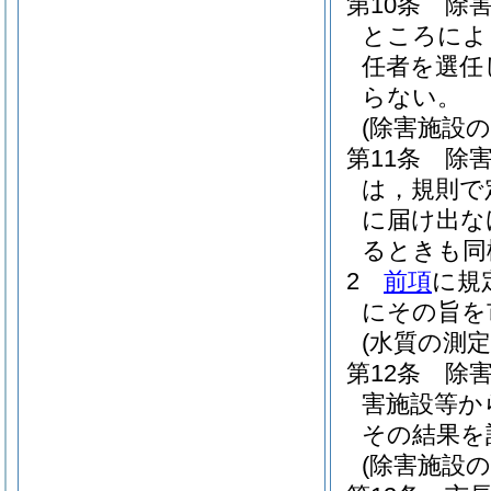
第10条
除
ところによ
任者を選任
らない。
(除害施設
第11条
除
は，規則で
に届け出な
るときも同
2
前項
に規
にその旨を
(水質の測定
第12条
除
害施設等か
その結果を
(除害施設