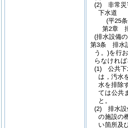
(2)
非常災
下水道
(平25
第2章
(排水設備
第3条
排水
う。)
を行
らなければ
(1)
公共下
は，汚水
水を排除
ては公共
と。
(2)
排水設
の施設の
い箇所及