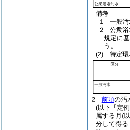
公衆浴場汚水
備考
1 一般
2 公衆
規定に
う。
(2)
特定環
区分
一般汚水
2
前項
の汚
(以下「定
属する月
(
分して得る