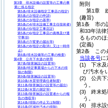
第3章
排水設備の設置等の工事の事
附則
業に係る指定
第1章
第5条
(排水設備指定工事店の指定)
第5条の2
(指定の申請)
(趣旨)
第5条の3
(指定の基準)
第1条
市の
第5条の4
(排水設備工事主任技術者)
第5条の5
(指定工事店証)
和33年法律
第5条の6
(指定工事店の責務及び遵
るもののほ
守事項)
第5条の7
(変更の届出等)
(定義)
第5条の8
(指定の取消し又は一時停
第2条
この
止)
第6条
(排水設備等の工事の検査)
当該各号
に
第4章
公共下水道の使用
第7条
(除害施設の設置等)
(1)
下水及
第8条
(特定事業場からの下水の排
び汚水を
除の制限)
第9条
(除害施設の設置等)
(2)
公共下
第10条
(水質管理責任者制度)
う。
第11条
(除害施設の設置等の届出)
第12条
(水質の測定等)
(3)
終末処
第13条
(除害施設の設置者からの報
う。
告の徴収等)
第14条
(排除の停止又は制限)
(4)
排水設
第15条
(区域外汚水の排除)