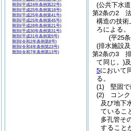
(公共下水
附則
(平成24年条例第22号)
附則
(平成25年条例第18号)
第2条の2
附則
(平成25年条例第41号)
構造の技術
附則
(平成25年条例第45号)
附則
(平成28年条例第21号)
ろによる。
附則
(平成30年条例第31号)
附則
(平成31年条例第9号)
(平25
附則
(令和2年条例第8号)
(排水施設
附則
(令和4年条例第23号)
附則
(令和7年条例第13号)
第2条の3
て同じ。)
5
において同
る。
(1)
堅固で
(2)
コンク
及び地下
ているこ
多孔管そ
すること