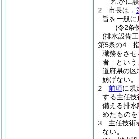
れかに
2
市長は，
旨を一般に
(令2条
(排水設備
第5条の4
職務をさせ
者」という
道府県の区
妨げない。
2
前項
に規
する主任技
備える排水
めたものを
3
主任技術
ない。