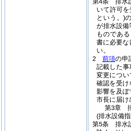
第4条
排水
いて許可を
という。)
が排水設備
ものである
書に必要な
い。
2
前項
の申
記載した事
変更につい
確認を受け
影響を及ぼ
市長に届け
第3章
(排水設備
第5条
排水