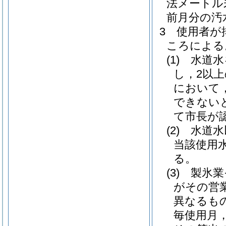
法メートル
前月分の汚
3
使用者が
ころによる
(1)
水道水
し，2以
において
できない
て市長が
(2)
水道水
当該使用
る。
(3)
製氷業
がその営
異なるも
毎使用月