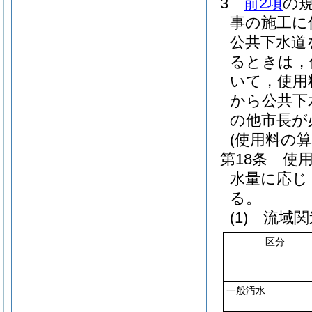
3
前2項
の
事の施工に
公共下水道
るときは，
いて，使用
から公共下
の他市長が
(使用料の算
第18条
使
水量に応じ
る。
(1)
流域関
区分
一般汚水