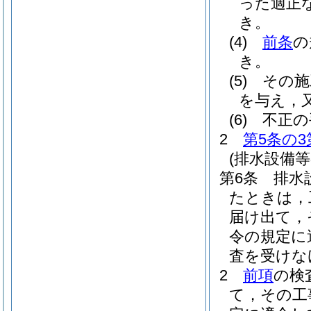
った適正
き。
(4)
前条
の
き。
(5)
その施
を与え，
(6)
不正の
2
第5条の3
(排水設備
第6条
排水
たときは，
届け出て，
令の規定に
査を受けな
2
前項
の検
て，その工