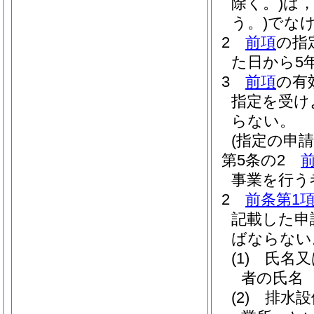
除く。)
は
う。)
でな
2
前項
の指
た日から5
3
前項
の有
指定を受け
らない。
(指定の申請
第5条の2
事業を行う
2
前条第1
記載した申
ばならない
(1)
氏名又
者の氏名
(2)
排水設