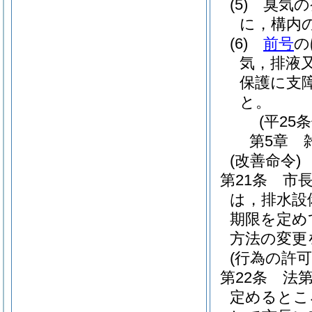
(5)
臭気の
に，構内
(6)
前号
の
気，排液
保護に支
と。
(平25
第5章
(改善命令)
第21条
市
は，排水設
期限を定め
方法の変更
(行為の許可
第22条
法
定めるとこ