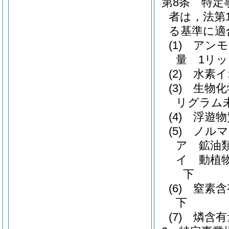
第8条
特定
者は，法第
る基準に適
(1)
アンモ
量 1リッ
(2)
水素イ
(3)
生物化
リグラム
(4)
浮遊物
(5)
ノルマ
ア
鉱油
イ
動植
下
(6)
窒素含
下
(7)
燐含有