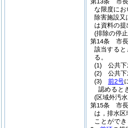
第13条
市
な限度にお
除害施設又
は資料の提
(排除の停止
第14条
市
該当すると
る。
(1)
公共下
(2)
公共下
(3)
前2号
認めると
(区域外汚水
第15条
市
は，排水区
ことができ