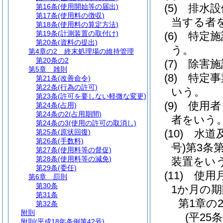
(5)
排水設
第16条
(使用開始等の届出)
第17条
(使用料の徴収)
当する者
第18条
(使用料の算定方法)
第19条
(計測装置の取付け)
(6)
特定施
第20条
(資料の提出)
う。
第4章の2
終末処理場の維持管理
第20条の2
(7)
除害施
第5章
雑則
(8)
特定事
第21条
(改善命令)
第22条
(行為の許可)
いう。
第23条
(許可を要しない軽微な変更)
(9)
使用者
第24条
(占用)
第24条の2
(占用期間)
者をいう
第24条の3
(使用の許可の取消し)
(10)
水道
第25条
(原状回復)
第26条
(手数料)
号)
第3条
第27条
(使用料等の督促)
第28条
(使用料等の減免)
装置をい
第29条
(委任)
(11)
使用
第6章
罰則
第30条
1か月の
第31条
第1章の
第32条
附則
(平25
附則
(平成18年条例第42号)