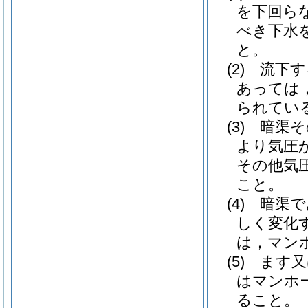
を下回ら
べき下水
と。
(2)
流下す
あっては
られてい
(3)
暗渠そ
より気圧
その他気
こと。
(4)
暗渠で
しく変化
は，マン
(5)
ます又
はマンホ
ること。