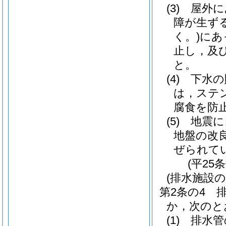
(3)
屋外に
障が生ず
く。)
にあ
止し，及
と。
(4)
下水の
は，ステ
腐食を防
(5)
地震に
地盤の改
ぜられて
(平25
(排水施設の
第2条の4
か，次のと
(1)
排水管