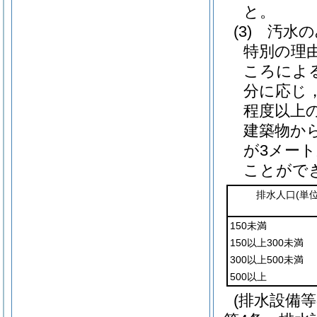
と。
(3)
汚水の
特別の理
ころによ
分に応じ
程度以上
建築物か
が3メー
ことがで
排水人口
(単
150未満
150以上300未満
300以上500未満
500以上
(排水設備