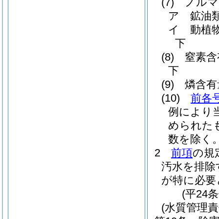
(7)
ノルマ
ア
鉱油
イ
動植
下
(8)
窒素含
下
(9)
燐含有
(10)
前各
例により
められた
数を除く。
2
前項
の規
汚水を排除
が特に必要
(平24
(水質管理責