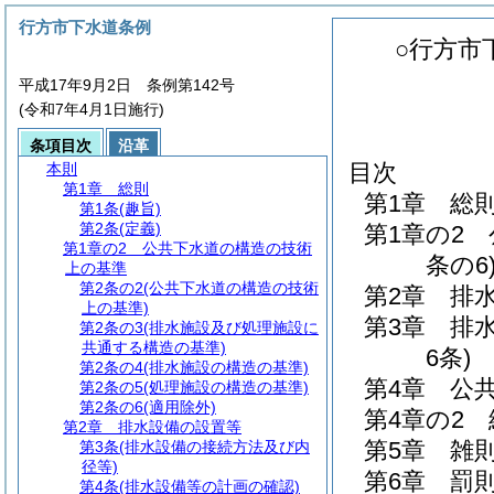
行方市下水道条例
○行方市
平成17年9月2日 条例第142号
(令和7年4月1日施行)
条項目次
沿革
目次
本則
第1章
総則
第1章
総
第1条
(趣旨)
第2条
(定義)
第1章の2
第1章の2
公共下水道の構造の技術
条の6
上の基準
第2条の2
(公共下水道の構造の技術
第2章
排
上の基準)
第3章
排
第2条の3
(排水施設及び処理施設に
共通する構造の基準)
6条)
第2条の4
(排水施設の構造の基準)
第4章
公
第2条の5
(処理施設の構造の基準)
第2条の6
(適用除外)
第4章の2
第2章
排水設備の設置等
第5章
雑
第3条
(排水設備の接続方法及び内
径等)
第6章
罰
第4条
(排水設備等の計画の確認)