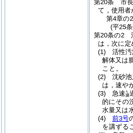
第20条
市
て，使用者
第4章の
(平25
第20条の2
は，次に定
(1)
活性汚
解体又は
こと。
(2)
沈砂池
は，速や
(3)
急速
ろ
濾
的にその
水量又は
(4)
前3号
を講ずる