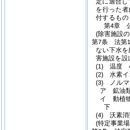
定に適合し
を行った者
付するもの
第4章
(除害施設の
第7条
法第
ない下水を
害施設を設
(1)
温度 
(2)
水素イ
(3)
ノルマ
ア
鉱油
イ
動植
下
(4)
沃素消
(特定事業