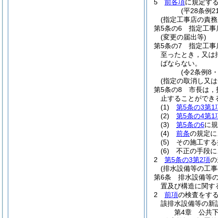
5
前各項
に規定す
(平28条例
(指定工事店の責務
第5条の6
指定工事
(変更の届出等)
第5条の7
指定工事
至ったとき，又は
ばならない。
(令2条例8
(指定の取消し又は
第5条の8
市長は，
止することができ
(1)
第5条の3第1
(2)
第5条の4第1
(3)
第5条の6
に
(4)
前条
の規定に
(5)
その施工する
(6)
不正の手段に
2
第5条の3第2項
の
(排水設備等の工事
第6条
排水設備等
置及び構造に関す
2
前項
の検査をす
該排水設備等の新
第4章
公共