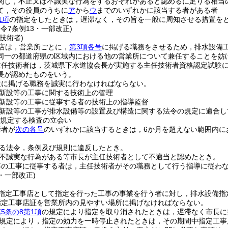
関し，不正又は不誠実な行為をするおそれがあると認めるに足りる相当
て，その役員のうちに
ア
から
ウ
までのいずれかに該当する者がある者
1項
の指定をしたときは，遅滞なく，その旨を一般に周知させる措置を
・令7条例13・一部改正)
技術者)
店は，営業所ごとに，
第3項各号
に掲げる職務をさせるため，排水設備
同一の都道府県の区域内における他の営業所について兼任することを妨
主任技術者は，茨城県下水道協会長が実施する主任技術者資格認定試験
長が認めたものをいう。
次に掲げる職務を誠実に行わなければならない。
新設等の工事に関する技術上の管理
新設等の工事に従事する者の技術上の指導監督
新設等の工事が排水設備等の設置及び構造に関する法令の規定に適合し
規定する検査の立会い
術者が
次の各号
のいずれかに該当するときは，6か月を超えない範囲内に
る法令，条例及び規則に違反したとき。
不誠実な行為がある等市長が主任技術者として不適当と認めたとき。
等の工事に従事する者は，主任技術者がその職務として行う指導に従わ
3・一部改正)
指定工事店として指定を行った工事の事業を行う者に対し，排水設備指
指定工事店証を営業所内の見やすい場所に掲げなければならない。
5条の8第1項
の規定により指定を取り消されたときは，遅滞なく市長に
規定により，指定の効力を一時停止されたときは，その期間中指定工事