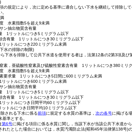
)
第1項の規定により，次に定める基準に適合しない下水を継続して排除し
い。
未満
度 水素指数5を超え9未満
サン抽出物質含有量
量 1リットルにつき5ミリグラム以下
類含有量 1リットルにつき30ミリグラム以下
1リットルにつき220ミリグラム未満
下水の排除の制限)
ら下水を排除して公共下水道を使用する者は，法第12条の2第3項及び
。
窒素，亜硫酸性窒素及び硫酸性窒素含有量 1リットルにつき380ミリ
度 水素指数5を超え9未満
素要求量 1リットルにつき5日間に600ミリグラム未満
1リットルにつき600ミリグラム未満
サン抽出物質含有量
量 1リットルにつき5ミリグラム以下
類含有量 1リットルにつき30ミリグラム以下
1リットルにつき日間平均60ミリグラム以下
リットルにつき日間平均10ミリグラム以下
排除される下水に係る
前項
に規定する水質の基準は，
次の各号
に掲げる
水基準とする。
は
第6号
に掲げる項目に係る水質に関し，当該下水が当該公共下水道から
されたとした場合においては，水質汚濁防止法
(昭和45年法律第138号)