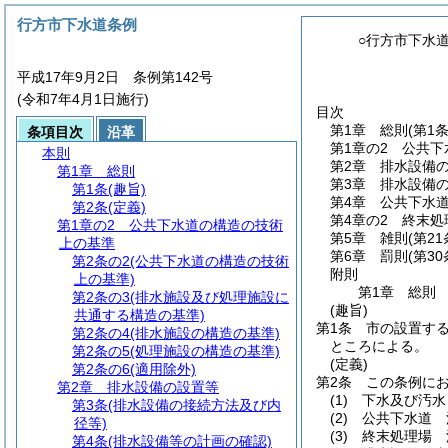
行方市下水道条例
○行方市下水
平成17年9月2日 条例第142号
(令和7年4月1日施行)
目次
第1章
総則
(第1
条項目次
沿革
第1章の2
公共下
本則
第2章
排水設備
第1章
総則
第3章
排水設備
第1条
(趣旨)
第4章
公共下水
第2条
(定義)
第4章の2
終末処
第1章の2
公共下水道の構造の技術
第5章
雑則
(第2
上の基準
第6章
罰則
(第3
第2条の2
(公共下水道の構造の技術
附則
上の基準)
第1章
総則
第2条の3
(排水施設及び処理施設に
(趣旨)
共通する構造の基準)
第1条
市の設置す
第2条の4
(排水施設の構造の基準)
ところによる。
第2条の5
(処理施設の構造の基準)
(定義)
第2条の6
(適用除外)
第2条
この条例に
第2章
排水設備の設置等
(1)
下水及び汚水
第3条
(排水設備の接続方法及び内
(2)
公共下水道 
径等)
(3)
終末処理場 
第4条
(排水設備等の計画の確認)