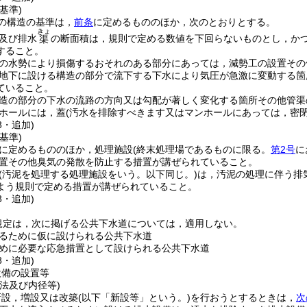
基準)
の構造の基準は，
前条
に定めるもののほか，次のとおりとする。
きょ
及び排水
の断面積は，規則で定める数値を下回らないものとし，か
渠
すること。
の水勢により損傷するおそれのある部分にあっては，減勢工の設置その
地下に設ける構造の部分で流下する下水により気圧が急激に変動する箇
ていること。
造の部分の下水の流路の方向又は勾配が著しく変化する箇所その他管渠
ホールには，蓋
(汚水を排除すべきます又はマンホールにあっては，密閉
8・追加)
基準)
に定めるもののほか，処理施設
(終末処理場であるものに限る。
第2号
に
置その他臭気の発散を防止する措置が講ぜられていること。
(汚泥を処理する処理施設をいう。以下同じ。)
は，汚泥の処理に伴う排
よう規則で定める措置が講ぜられていること。
8・追加)
規定は，次に掲げる公共下水道については，適用しない。
るために仮に設けられる公共下水道
めに必要な応急措置として設けられる公共下水道
8・追加)
設備の設置等
法及び内径等)
新設，増設又は改築
(以下「新設等」という。)
を行おうとするときは，
次