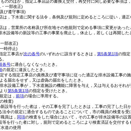
るもののほか，指定工事店証の書換え交付，再交付に関し必要な事項は
21・一部改正)
及び遵守事項)
店は，下水道に関する法令，条例及び規則に定めるところに従い，適正
店は，営業所の名称及び所在地その他規則で定める事項に変更があった
排水設備等の新設等の工事の事業を廃止し，休止し，若しくは再開した
・一部改正)
一時停止)
指定工事店が
次の各号
のいずれかに該当するときは，
第5条第1項
の指定
る。
項各号
に適合しなくなったとき。
項
の規定に違反したとき。
規定する指定工事店の責務及び遵守事項に従った適正な排水設備工事の施
よる届出をせず，又は虚偽の届出をしたとき。
排水設備工事が，下水道施設の機能に障害を与え，又は与えるおそれが
より
第5条第1項
の指定を受けたとき。
規定は，
前項
の場合に準用する。
の検査)
の新設等を行った者は，その工事を完了したときは，工事の完了した日か
る法令の規定に適合するものであることについて，市の職員の検査を受
る職員は，
同項
の検査をした場合において，その工事が排水設備等の設
設等を行った者に対し，規則で定めるところにより検査済証を交付する
下水道の使用