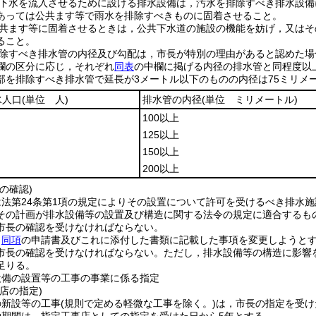
下水を流入させるために設ける排水設備は，汚水を排除すべき排水設備
あっては公共ます等で雨水を排除すべきものに固着させること。
共ます等に固着させるときは，公共下水道の施設の機能を妨げ，又はそ
ること。
除すべき排水管の内径及び勾配は，市長が特別の理由があると認めた場
欄の区分に応じ，それぞれ
同表
の中欄に掲げる内径の排水管と同程度以
部を排除すべき排水管で延長が3メートル以下のものの内径は75ミリメ
水人口
(単位 人)
排水管の内径
(単位 ミリメートル)
100以上
125以上
150以上
200以上
の確認)
法第24条第1項の規定によりその設置について許可を受けるべき排水施
その計画が排水設備等の設置及び構造に関する法令の規定に適合するも
市長の確認を受けなければならない。
，
同項
の申請書及びこれに添付した書類に記載した事項を変更しようと
市長の確認を受けなければならない。
ただし，排水設備等の構造に影響
足りる。
設備の設置等の工事の事業に係る指定
店の指定)
の新設等の工事
(規則で定める軽微な工事を除く。)
は，市長の指定を受け