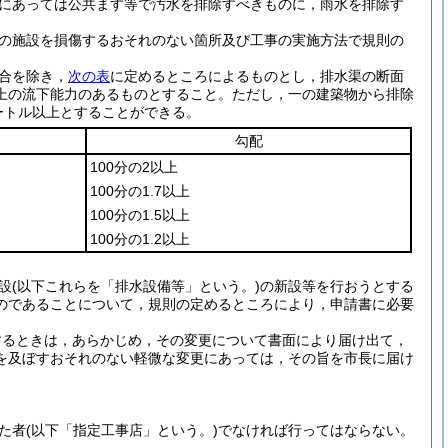
にあっては公共ます等で汚水を排除すべきものに，雨水を排除す
の施設を損傷するおそれのない箇所及び工事の実施方法で規則の
合を除き，
次の表
に定めるところによるものとし，排水渠の断面
上の流下能力のあるものとすること。
ただし，一の建築物から排除
ートル以上とすることができる。
勾配
100分の2以上
100分の1.7以上
100分の1.5以上
100分の1.2以上
設
(以下これらを「排水設備等」という。)
の新設等を行おうとする
のであることについて，規則の定めるところにより，申請書に必要
するときは，あらかじめ，その変更について書面により届け出て，
を及ぼすおそれのない軽微な変更にあっては，その旨を市長に届け
た者
(以下「指定工事店」という。)
でなければ行ってはならない。