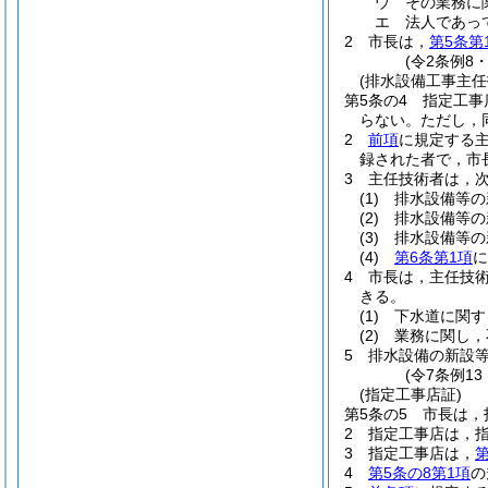
ウ
その業務に
エ
法人であっ
2
市長は，
第5条第
(令2条例8
(排水設備工事主任
第5条の4
指定工事
らない。
ただし，
2
前項
に規定する
録された者で，市
3
主任技術者は，
(1)
排水設備等の
(2)
排水設備等の
(3)
排水設備等の
(4)
第6条第1項
に
4
市長は，主任技
きる。
(1)
下水道に関す
(2)
業務に関し，
5
排水設備の新設
(令7条例1
(指定工事店証)
第5条の5
市長は，
2
指定工事店は，
3
指定工事店は，
第
4
第5条の8第1項
の