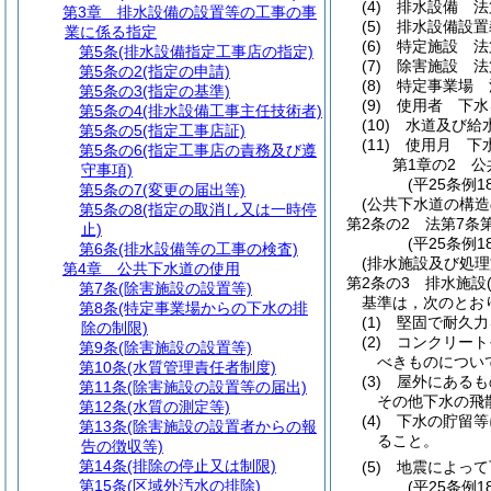
(4)
排水設備 法
第3章
排水設備の設置等の工事の事
(5)
排水設備設置
業に係る指定
(6)
特定施設 法
第5条
(排水設備指定工事店の指定)
(7)
除害施設 法
第5条の2
(指定の申請)
(8)
特定事業場 
第5条の3
(指定の基準)
(9)
使用者 下水
第5条の4
(排水設備工事主任技術者)
(10)
水道及び給
第5条の5
(指定工事店証)
(11)
使用月 下
第5条の6
(指定工事店の責務及び遵
第1章の2
公
守事項)
(平25条例1
第5条の7
(変更の届出等)
(公共下水道の構造
第5条の8
(指定の取消し又は一時停
第2条の2
法第7条
止)
(平25条例1
第6条
(排水設備等の工事の検査)
(排水施設及び処
第4章
公共下水道の使用
第2条の3
排水施設
第7条
(除害施設の設置等)
基準は，次のとお
第8条
(特定事業場からの下水の排
(1)
堅固で耐久力
除の制限)
(2)
コンクリート
第9条
(除害施設の設置等)
べきものについ
第10条
(水質管理責任者制度)
(3)
屋外にあるも
第11条
(除害施設の設置等の届出)
その他下水の飛
第12条
(水質の測定等)
(4)
下水の貯留等
第13条
(除害施設の設置者からの報
ること。
告の徴収等)
第14条
(排除の停止又は制限)
(5)
地震によって
第15条
(区域外汚水の排除)
(平25条例1