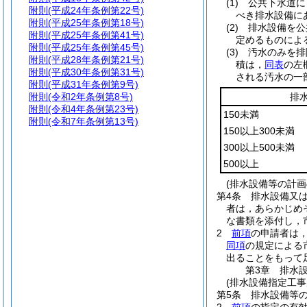
(1)
公共下水道に
附則
(平成24年条例第22号)
べき排水設備に
附則
(平成25年条例第18号)
(2)
排水設備を公
附則
(平成25年条例第41号)
定めるものによ
附則
(平成25年条例第45号)
(3)
汚水のみを排
附則
(平成28年条例第21号)
積は，
同表
の左
附則
(平成30年条例第31号)
される汚水の一
附則
(平成31年条例第9号)
附則
(令和2年条例第8号)
排
附則
(令和4年条例第23号)
150未満
附則
(令和7年条例第13号)
150以上300未満
300以上500未満
500以上
(排水設備等の計画
第4条
排水設備又は
者は，あらかじめ
な書類を添付し，
2
前項
の申請者は
同項
の規定による
出ることをもって
第3章
排水
(排水設備指定工事
第5条
排水設備等