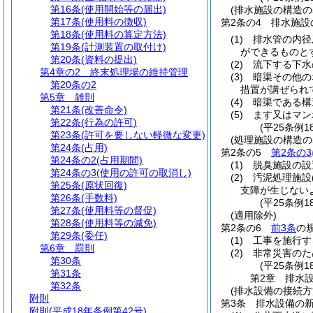
第16条
(使用開始等の届出)
(排水施設の構造の
第17条
(使用料の徴収)
第2条の4
排水施設
第18条
(使用料の算定方法)
(1)
排水管の内径
第19条
(計測装置の取付け)
ができるものと
第20条
(資料の提出)
(2)
流下する下水
第4章の2
終末処理場の維持管理
(3)
暗渠その他の
第20条の2
措置が講ぜられ
第5章
雑則
(4)
暗渠である構
第21条
(改善命令)
(5)
ます又はマン
第22条
(行為の許可)
(平25条例1
第23条
(許可を要しない軽微な変更)
(処理施設の構造の
第24条
(占用)
第2条の5
第2条の3
第24条の2
(占用期間)
(1)
脱臭施設の設
第24条の3
(使用の許可の取消し)
(2)
汚泥処理施設
第25条
(原状回復)
支障が生じない
第26条
(手数料)
(平25条例1
第27条
(使用料等の督促)
(適用除外)
第28条
(使用料等の減免)
第2条の6
前3条
の
第29条
(委任)
(1)
工事を施行す
第6章
罰則
(2)
非常災害のた
第30条
(平25条例1
第31条
第2章
排水
第32条
(排水設備の接続方
附則
第3条
排水設備の
附則
(平成18年条例第42号)