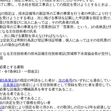
効期間は，指定工事店としての指定を受けた日から5年とする。
満了に際し，引き続き指定工事店としての指定を受けようとするときは
項
の指定は，排水設備等の新設等の工事の事業を行う者の申請により行
を受けようとする者は，次に掲げる事項を記載した申請書を指定を受け
及び住所並びに法人にあっては，その代表者の氏名
新設等の工事の事業を行う営業所
(以下「営業所」という。)
の名称及び
となる主任技術者の氏名
は，次に掲げる書類を添えなければならない。
は定款又は寄附行為及び登記事項証明書，個人にあってはその住民票の
法人の場合は代表者)
となる主任技術者の排水設備主任技術者証
(茨城県下水道協会長が交付
図
必要とする書類
22・令7条例13・一部改正)
第5条第1項
の指定の申請をした者が，
次の各号
のいずれにも適合してい
，
次条第1項
の規定により主任技術者として登録を受けた者を選任して
必要な設備及び機械器具を有する者であること。
がある者であること。
も該当しない者であること。
始の決定を受けて復権を得ない者
1項
の規定により指定を取り消され，その取消しの日から2年を経過しな