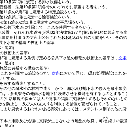
第10条第1項に規定する排水設備をいう。
義務者 法第10条第1項各号のいずれかに該当する者をいう。
第11条の2第2項に規定する特定施設をいう。
第12条第1項に規定する除害施設をいう。
法第12条の2第1項に規定する特定事業場をいう。
を公共下水道に排除して，これを使用する者をいう。
水装置 それぞれ水道法
(昭和32年法律第177号)
第3条第1項に規定する
水道使用料徴収の便宜上区分されたおおむね1か月の期間をいい，その
共下水道の構造の技術上の基準
8・追加)
の技術上の基準)
第2項に規定する条例で定める公共下水道の構造の技術上の基準は，
次条
8・追加)
理施設に共通する構造の基準)
(これを補完する施設を含む。
次条
において同じ。)
及び処理施設
(これ
りとする。
を有する構造とすること。
その他の耐水性の材料で造り，かつ，漏水及び地下水の侵入を最小限度
ては，多孔管その他雨水を地下に浸透させる機能を有するものとするこ
の
(生活環境の保全又は人の健康の保護に支障が生ずるおそれのないもの
散を防止し，及び人の立入りを制限する措置が講ぜられていること。
により腐食するおそれのある部分にあっては，ステンレス鋼その他の腐
とう
下水の排除及び処理に支障が生じないよう地盤の改良，可
継手の設
撓
8・追加)