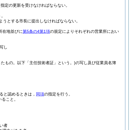
，指定の更新を受けなければならない。
う。
ようとする市長に提出しなければならない。
所在地並びに
第5条の4第1項
の規定によりそれぞれの営業所におい
写し
したもの。以下「主任技術者証」という。)
の写し及び従業員名簿
ると認めるときは，
同項
の指定を行う。
いること。
い者