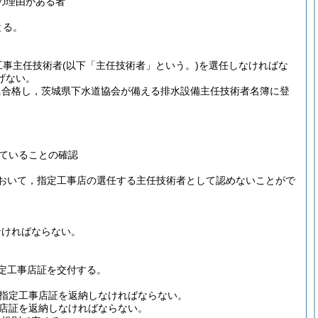
の理由がある者
とる。
工事主任技術者
(以下「主任技術者」という。)
を選任しなければな
げない。
に合格し，茨城県下水道協会が備える排水設備主任技術者名簿に登
ていることの確認
おいて，指定工事店の選任する主任技術者として認めないことがで
なければならない。
定工事店証を交付する。
指定工事店証を返納しなければならない。
店証を返納しなければならない。