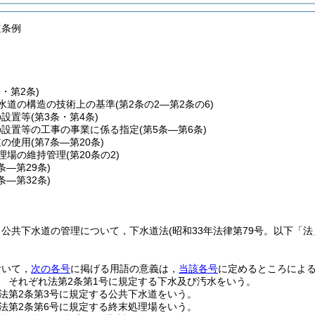
道条例
条・第2条)
水道の構造の技術上の基準
(第2条の2―第2条の6)
の設置等
(第3条・第4条)
の設置等の工事の事業に係る指定
(第5条―第6条)
道の使用
(第7条―第20条)
理場の維持管理
(第20条の2)
1条―第29条)
0条―第32条)
る公共下水道の管理について，下水道法
(昭和33年法律第79号。以下「法
おいて，
次の各号
に掲げる用語の意義は，
当該各号
に定めるところによ
 それぞれ法第2条第1号に規定する下水及び汚水をいう。
法第2条第3号に規定する公共下水道をいう。
法第2条第6号に規定する終末処理場をいう。