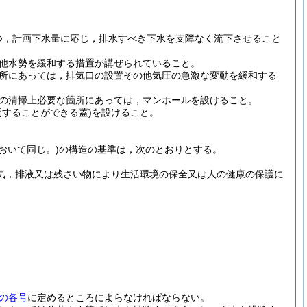
つ，計画下水量に応じ，排水すべき下水を支障なく流下させること
他水勢を緩和する措置が講ぜられていること。
所にあっては，排気口の設置その他気圧の急激な変動を緩和する
の清掃上必要な箇所にあっては，マンホールを設けること。
することができる蓋)
を設けること。
おいて同じ。)
の構造の基準は，次のとおりとする。
気，排液又は残さい物により生活環境の保全又は人の健康の保護に
の各号
に定めるところによらなければならない。