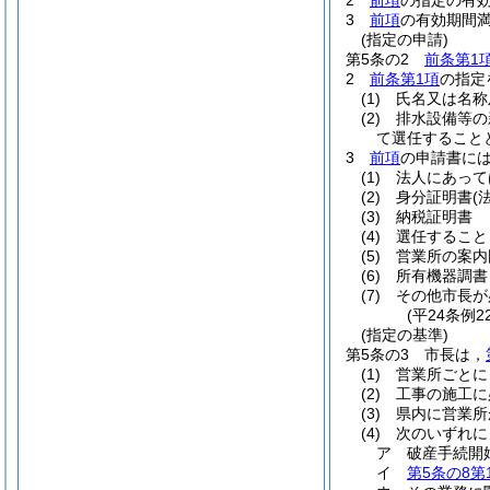
2
前項
の指定の有
3
前項
の有効期間
(指定の申請)
第5条の2
前条第1
2
前条第1項
の指定
(1)
氏名又は名称
(2)
排水設備等の
て選任すること
3
前項
の申請書に
(1)
法人にあって
(2)
身分証明書
(
(3)
納税証明書
(4)
選任すること
(5)
営業所の案内
(6)
所有機器調書
(7)
その他市長が
(平24条例
(指定の基準)
第5条の3
市長は，
(1)
営業所ごとに
(2)
工事の施工に
(3)
県内に営業所
(4)
次のいずれに
ア
破産手続開
イ
第5条の8第