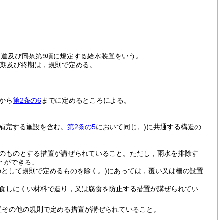
水道及び同条第9項に規定する給水装置をいう。
始期及び終期は，規則で定める。
から
第2条の6
までに定めるところによる。
を補完する施設を含む。
第2条の5
において同じ。)
に共通する構造の
のものとする措置が講ぜられていること。
ただし，雨水を排除す
とができる。
として規則で定めるものを除く。)
にあっては，覆い又は柵の設置
食しにくい材料で造り，又は腐食を防止する措置が講ぜられてい
置その他の規則で定める措置が講ぜられていること。