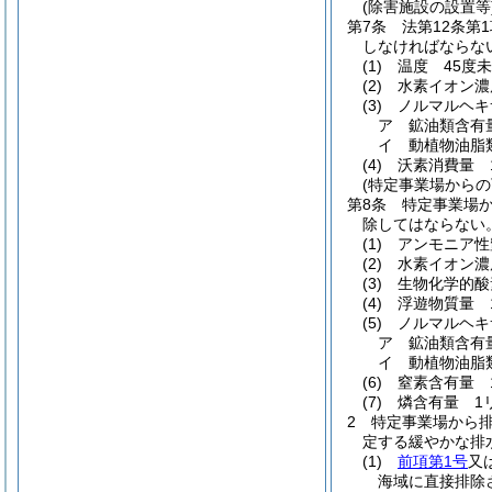
(除害施設の設置等
第7条
法第12条
しなければならな
(1)
温度 45度
(2)
水素イオン濃
(3)
ノルマルヘキ
ア
鉱油類含有
イ
動植物油脂
(4)
沃素消費量 
(特定事業場からの
第8条
特定事業場か
除してはならない
(1)
アンモニア性
(2)
水素イオン濃
(3)
生物化学的酸
(4)
浮遊物質量 
(5)
ノルマルヘキ
ア
鉱油類含有
イ
動植物油脂
(6)
窒素含有量 
(7)
燐含有量 1
2
特定事業場から
定する緩やかな排
(1)
前項第1号
又
海域に直接排除