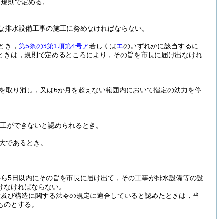
，規則で定める。
な排水設備工事の施工に努めなければならない。
とき，
第5条の3第1項第4号ア
若しくは
エ
のいずれかに該当するに
ときは，規則で定めるところにより，その旨を市長に届け出なけれ
を取り消し，又は6か月を超えない範囲内において指定の効力を停
工ができないと認められるとき。
大であるとき。
ら5日以内にその旨を市長に届け出て，その工事が排水設備等の設
けなければならない。
置及び構造に関する法令の規定に適合していると認めたときは，当
ものとする。