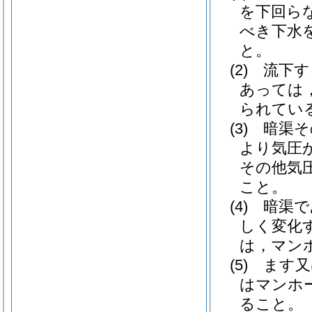
を下回ら
べき下水
と。
(2)
流下す
あっては
られてい
(3)
暗渠そ
より気圧
その他気
こと。
(4)
暗渠で
しく変化
は，マン
(5)
ます又
はマンホ
ること。