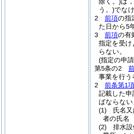
除く。)
は
う。)
でな
2
前項
の指
た日から5
3
前項
の有
指定を受け
らない。
(指定の申請
第5条の2
事業を行う
2
前条第1
記載した申
ばならない
(1)
氏名又
者の氏名
(2)
排水設