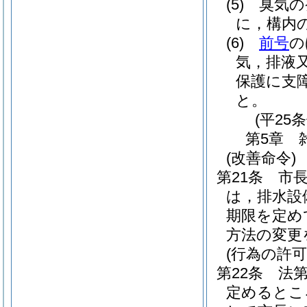
(5)
臭気の
に，構内
(6)
前号
の
気，排液
保護に支
と。
(平25
第5章
(改善命令)
第21条
市
は，排水設
期限を定め
方法の変更
(行為の許可
第22条
法
定めるとこ