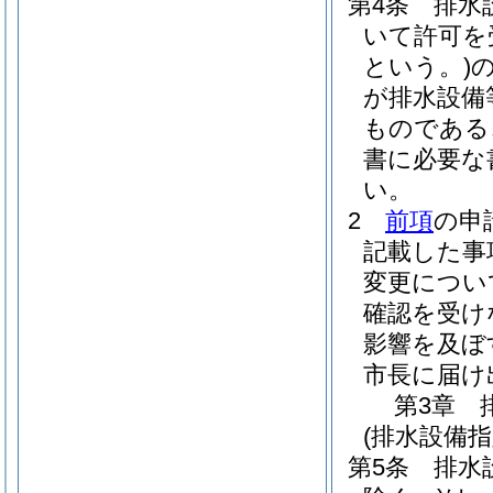
第4条
排水
いて許可を
という。)
が排水設備
ものである
書に必要な
い。
2
前項
の申
記載した事
変更につい
確認を受け
影響を及ぼ
市長に届け
第3章
(排水設備
第5条
排水