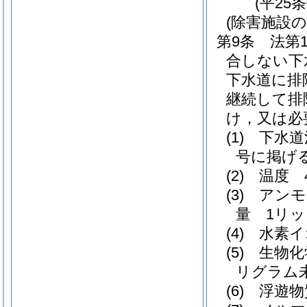
(平25
(除害施設の
第9条
法第
合しない下
下水道に排
継続して排
け，又は必
(1)
下水道
号に掲げ
(2)
温度 
(3)
アンモ
量 1リッ
(4)
水素イ
(5)
生物化
リグラム
(6)
浮遊物