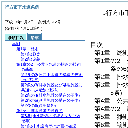
行方市下水道条例
○行方市
平成17年9月2日 条例第142号
(令和7年4月1日施行)
条項目次
沿革
目次
本則
第1章
総則
第1章
総
第1条
(趣旨)
第2条
(定義)
第1章の2
第1章の2
公共下水道の構造の技術
条の6
上の基準
第2条の2
(公共下水道の構造の技術
第2章
排
上の基準)
第3章
排
第2条の3
(排水施設及び処理施設に
共通する構造の基準)
6条)
第2条の4
(排水施設の構造の基準)
第4章
公
第2条の5
(処理施設の構造の基準)
第2条の6
(適用除外)
第4章の2
第2章
排水設備の設置等
第5章
雑
第3条
(排水設備の接続方法及び内
径等)
第6章
罰
第4条
(排水設備等の計画の確認)