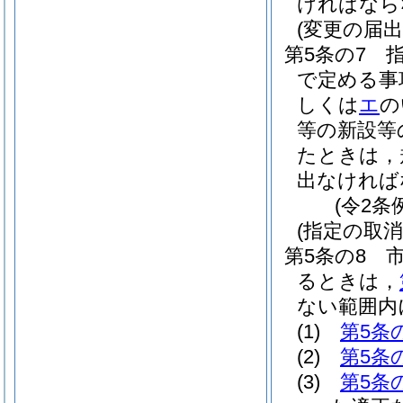
ければなら
(変更の届出
第5条の7
で定める事
しくは
エ
の
等の新設等
たときは，
出なければ
(令2条
(指定の取
第5条の8
るときは，
ない範囲内
(1)
第5条
(2)
第5条
(3)
第5条