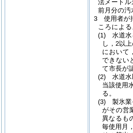
法メートル
前月分の汚
3
使用者が
ころによる
(1)
水道水
し，2以
において
できない
て市長が
(2)
水道水
当該使用
る。
(3)
製氷業
がその営
異なるも
毎使用月