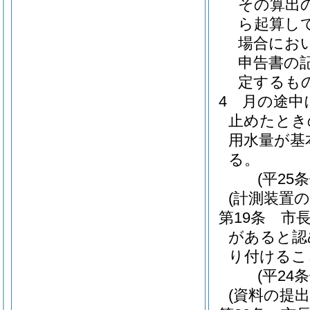
その算出
ら起算し
場合にお
申告書の
定するも
4
月の途中
止めたとき
用水量が基
る。
(平25
(計測装置の
第19条
市
があると認
り付けるこ
(平24
(資料の提出