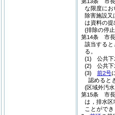
第13条
市
な限度にお
除害施設又
は資料の提
(排除の停止
第14条
市
該当すると
る。
(1)
公共下
(2)
公共下
(3)
前2号
認めると
(区域外汚水
第15条
市
は，排水区
ことができ