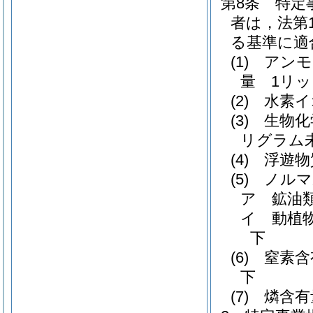
第8条
特定
者は，法第
る基準に適
(1)
アンモ
量 1リッ
(2)
水素イ
(3)
生物化
リグラム
(4)
浮遊物
(5)
ノルマ
ア
鉱油
イ
動植
下
(6)
窒素含
下
(7)
燐含有