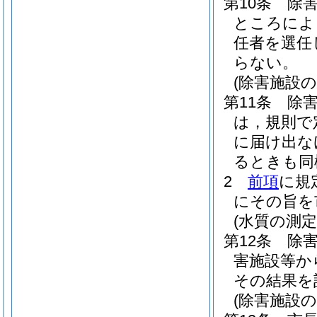
第10条
除
ところによ
任者を選任
らない。
(除害施設
第11条
除
は，規則で
に届け出な
るときも同
2
前項
に規
にその旨を
(水質の測定
第12条
除
害施設等か
その結果を
(除害施設