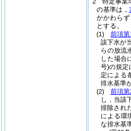
2
特定事業
の基準は，
かかわらず
とする。
(1)
前項第
該下水が
らの放流
した場合
号)
の規定
定による
排水基準
(2)
前項第
し，当該
排除され
による環
な排水基