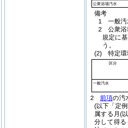
公衆浴場汚水
備考
1 一般
2 公衆
規定に
う。
(2)
特定環
区分
一般汚水
2
前項
の汚
(以下「定
属する月
(
分して得る