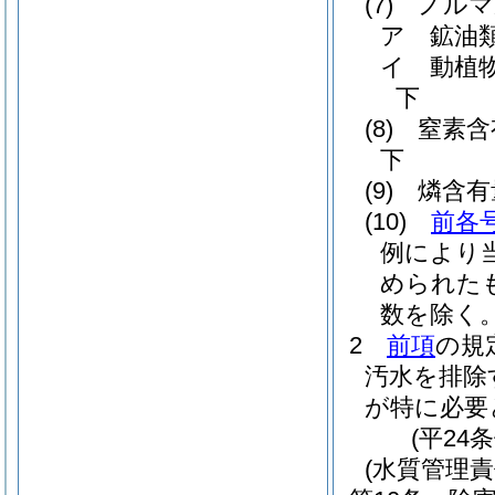
(7)
ノルマ
ア
鉱油
イ
動植
下
(8)
窒素含
下
(9)
燐含有
(10)
前各
例により
められた
数を除く。
2
前項
の規
汚水を排除
が特に必要
(平24
(水質管理責