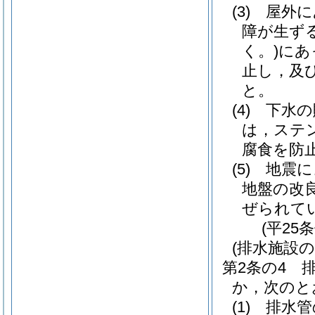
(3)
屋外に
障が生ず
く。)
にあ
止し，及
と。
(4)
下水の
は，ステ
腐食を防
(5)
地震に
地盤の改
ぜられて
(平25
(排水施設の
第2条の4
か，次のと
(1)
排水管