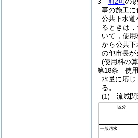
3
前2項
の
事の施工に
公共下水道
るときは，
いて，使用
から公共下
の他市長が
(使用料の算
第18条
使
水量に応じ
る。
(1)
流域関
区分
一般汚水