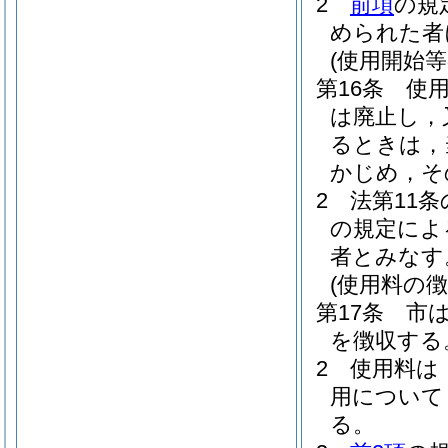
2
前項
の規
められた者
(使用開始等
第16条
使
は廃止し，
るときは，
かじめ，そ
2
法第11条
の規定によ
者とみなす
(使用料の徴
第17条
市
を徴収する
2
使用料は
用について
る。