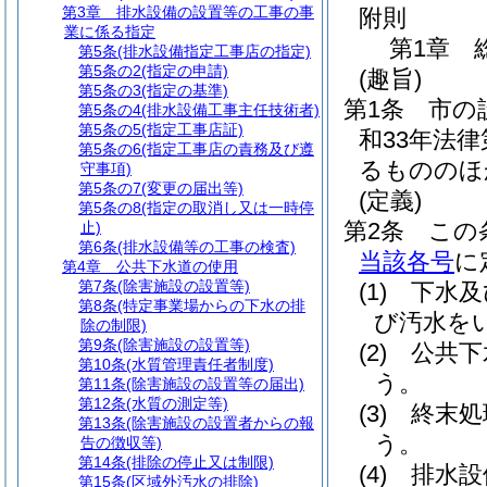
第3章
排水設備の設置等の工事の事
附則
業に係る指定
第1章
第5条
(排水設備指定工事店の指定)
第5条の2
(指定の申請)
(趣旨)
第5条の3
(指定の基準)
第1条
市の
第5条の4
(排水設備工事主任技術者)
第5条の5
(指定工事店証)
和33年法律
第5条の6
(指定工事店の責務及び遵
るもののほ
守事項)
第5条の7
(変更の届出等)
(定義)
第5条の8
(指定の取消し又は一時停
第2条
この
止)
第6条
(排水設備等の工事の検査)
当該各号
に
第4章
公共下水道の使用
第7条
(除害施設の設置等)
(1)
下水及
第8条
(特定事業場からの下水の排
び汚水を
除の制限)
第9条
(除害施設の設置等)
(2)
公共下
第10条
(水質管理責任者制度)
う。
第11条
(除害施設の設置等の届出)
第12条
(水質の測定等)
(3)
終末処
第13条
(除害施設の設置者からの報
う。
告の徴収等)
第14条
(排除の停止又は制限)
(4)
排水設
第15条
(区域外汚水の排除)