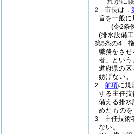
れかに
2
市長は，
旨を一般に
(令2条
(排水設備
第5条の4
職務をさせ
者」という
道府県の区
妨げない。
2
前項
に規
する主任技
備える排水
めたものを
3
主任技術
ない。