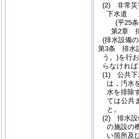
(2)
非常災
下水道
(平25
第2章
(排水設備
第3条
排水
う。)
を行
らなければ
(1)
公共下
は，汚水
水を排除
ては公共
と。
(2)
排水設
の施設の
い箇所及