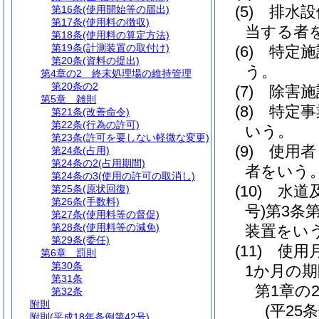
(5)
排水設
第16条
(使用開始等の届出)
第17条
(使用料の徴収)
当する者
第18条
(使用料の算定方法)
第19条
(計測装置の取付け)
(6)
特定施
第20条
(資料の提出)
う。
第4章の2
終末処理場の維持管理
第20条の2
(7)
除害施
第5章
雑則
(8)
特定事
第21条
(改善命令)
第22条
(行為の許可)
いう。
第23条
(許可を要しない軽微な変更)
(9)
使用者
第24条
(占用)
第24条の2
(占用期間)
者をいう
第24条の3
(使用の許可の取消し)
(10)
水道
第25条
(原状回復)
第26条
(手数料)
号)
第3条
第27条
(使用料等の督促)
第28条
(使用料等の減免)
装置をい
第29条
(委任)
(11)
使用
第6章
罰則
第30条
1か月の
第31条
第1章の
第32条
附則
(平25
附則
(平成18年条例第42号)