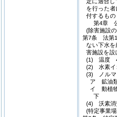
定に適合し
を行った者
付するもの
第4章
(除害施設の
第7条
法第
ない下水を
害施設を設
(1)
温度 
(2)
水素イ
(3)
ノルマ
ア
鉱油
イ
動植
下
(4)
沃素消
(特定事業