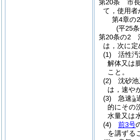
第20条
市
て，使用者
第4章の
(平25
第20条の2
は，次に定
(1)
活性汚
解体又は
こと。
(2)
沈砂池
は，速や
(3)
急速
ろ
濾
的にその
水量又は
(4)
前3号
を講ずる