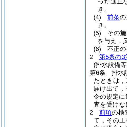
った適正
き。
(4)
前条
の
き。
(5)
その施
を与え，
(6)
不正の
2
第5条の3
(排水設備
第6条
排水
たときは，
届け出て，
令の規定に
査を受けな
2
前項
の検
て，その工