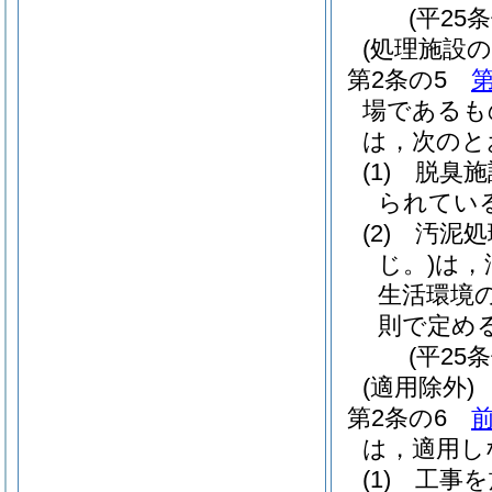
(平25
(処理施設の
第2条の5
第
場であるも
は，次のと
(1)
脱臭施
られてい
(2)
汚泥処
じ。)
は，
生活環境
則で定め
(平25
(適用除外)
第2条の6
前
は，適用し
(1)
工事を