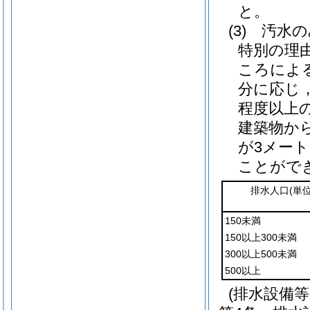
と。
(3)
汚水の
特別の理
ころによ
分に応じ
程度以上
建築物か
が3メー
ことがで
排水人口
(単
150未満
150以上300未満
300以上500未満
500以上
(排水設備