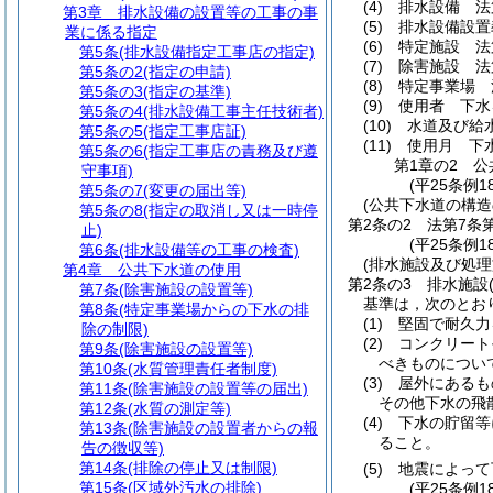
(4)
排水設備 法
第3章
排水設備の設置等の工事の事
(5)
排水設備設置
業に係る指定
(6)
特定施設 法
第5条
(排水設備指定工事店の指定)
(7)
除害施設 法
第5条の2
(指定の申請)
(8)
特定事業場 
第5条の3
(指定の基準)
(9)
使用者 下水
第5条の4
(排水設備工事主任技術者)
(10)
水道及び給
第5条の5
(指定工事店証)
(11)
使用月 下
第5条の6
(指定工事店の責務及び遵
第1章の2
公
守事項)
(平25条例1
第5条の7
(変更の届出等)
(公共下水道の構造
第5条の8
(指定の取消し又は一時停
第2条の2
法第7条
止)
(平25条例1
第6条
(排水設備等の工事の検査)
(排水施設及び処
第4章
公共下水道の使用
第2条の3
排水施設
第7条
(除害施設の設置等)
基準は，次のとお
第8条
(特定事業場からの下水の排
(1)
堅固で耐久力
除の制限)
(2)
コンクリート
第9条
(除害施設の設置等)
べきものについ
第10条
(水質管理責任者制度)
(3)
屋外にあるも
第11条
(除害施設の設置等の届出)
その他下水の飛
第12条
(水質の測定等)
(4)
下水の貯留等
第13条
(除害施設の設置者からの報
ること。
告の徴収等)
第14条
(排除の停止又は制限)
(5)
地震によって
第15条
(区域外汚水の排除)
(平25条例1