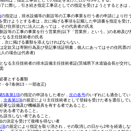
効期間は，指定工事店としての指定を受けた日から5年とする。
満了に際し，引き続き指定工事店としての指定を受けようとするときは
項
の指定は，排水設備等の新設等の工事の事業を行う者の申請により行
を受けようとする者は，次に掲げる事項を記載した申請書を指定を受け
及び住所並びに法人にあっては，その代表者の氏名
新設等の工事の事業を行う営業所
(以下「営業所」という。)
の名称及び
となる主任技術者の氏名
は，次に掲げる書類を添えなければならない。
は定款又は寄附行為及び登記事項証明書，個人にあってはその住民票の
法人の場合は代表者)
となる主任技術者の排水設備主任技術者証
(茨城県下水道協会長が交付
図
必要とする書類
22・令7条例13・一部改正)
第5条第1項
の指定の申請をした者が，
次の各号
のいずれにも適合してい
，
次条第1項
の規定により主任技術者として登録を受けた者を選任して
必要な設備及び機械器具を有する者であること。
がある者であること。
も該当しない者であること。
始の決定を受けて復権を得ない者
1項
の規定により指定を取り消され，その取消しの日から2年を経過しな