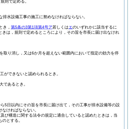
，規則で定める。
な排水設備工事の施工に努めなければならない。
とき，
第5条の3第1項第4号ア
若しくは
エ
のいずれかに該当するに
ときは，規則で定めるところにより，その旨を市長に届け出なけれ
を取り消し，又は6か月を超えない範囲内において指定の効力を停
工ができないと認められるとき。
大であるとき。
ら5日以内にその旨を市長に届け出て，その工事が排水設備等の設
けなければならない。
置及び構造に関する法令の規定に適合していると認めたときは，当
ものとする。