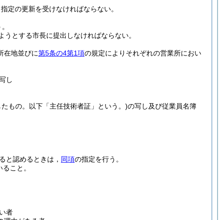
，指定の更新を受けなければならない。
う。
ようとする市長に提出しなければならない。
所在地並びに
第5条の4第1項
の規定によりそれぞれの営業所におい
写し
したもの。以下「主任技術者証」という。)
の写し及び従業員名簿
ると認めるときは，
同項
の指定を行う。
いること。
い者