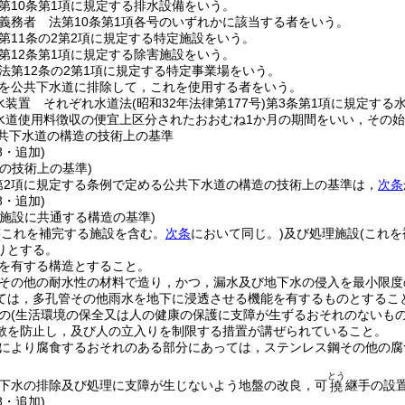
第10条第1項に規定する排水設備をいう。
義務者 法第10条第1項各号のいずれかに該当する者をいう。
第11条の2第2項に規定する特定施設をいう。
第12条第1項に規定する除害施設をいう。
法第12条の2第1項に規定する特定事業場をいう。
を公共下水道に排除して，これを使用する者をいう。
水装置 それぞれ水道法
(昭和32年法律第177号)
第3条第1項に規定する
水道使用料徴収の便宜上区分されたおおむね1か月の期間をいい，その
共下水道の構造の技術上の基準
8・追加)
の技術上の基準)
第2項に規定する条例で定める公共下水道の構造の技術上の基準は，
次条
8・追加)
理施設に共通する構造の基準)
(これを補完する施設を含む。
次条
において同じ。)
及び処理施設
(これ
りとする。
を有する構造とすること。
その他の耐水性の材料で造り，かつ，漏水及び地下水の侵入を最小限度
ては，多孔管その他雨水を地下に浸透させる機能を有するものとするこ
の
(生活環境の保全又は人の健康の保護に支障が生ずるおそれのないもの
散を防止し，及び人の立入りを制限する措置が講ぜられていること。
により腐食するおそれのある部分にあっては，ステンレス鋼その他の腐
とう
下水の排除及び処理に支障が生じないよう地盤の改良，可
継手の設
撓
8・追加)