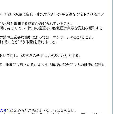
つ，計画下水量に応じ，排水すべき下水を支障なく流下させること
他水勢を緩和する措置が講ぜられていること。
所にあっては，排気口の設置その他気圧の急激な変動を緩和する
の清掃上必要な箇所にあっては，マンホールを設けること。
することができる蓋)
を設けること。
おいて同じ。)
の構造の基準は，次のとおりとする。
気，排液又は残さい物により生活環境の保全又は人の健康の保護に
の各号
に定めるところによらなければならない。