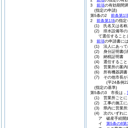
2
前項
の指定の有
3
前項
の有効期間
(指定の申請)
第5条の2
前条第1
2
前条第1項
の指定
(1)
氏名又は名称
(2)
排水設備等の
て選任すること
3
前項
の申請書に
(1)
法人にあって
(2)
身分証明書
(
(3)
納税証明書
(4)
選任すること
(5)
営業所の案内
(6)
所有機器調書
(7)
その他市長が
(平24条例
(指定の基準)
第5条の3
市長は，
(1)
営業所ごとに
(2)
工事の施工に
(3)
県内に営業所
(4)
次のいずれに
ア
破産手続開
イ
第5条の8第