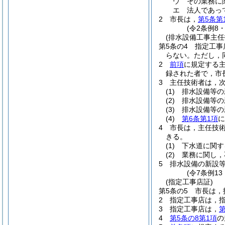
ウ
その業務に
エ
法人であっ
2
市長は，
第5条第
(令2条例8
(排水設備工事主任
第5条の4
指定工事
らない。
ただし，
2
前項
に規定する
録された者で，市
3
主任技術者は，
(1)
排水設備等の
(2)
排水設備等の
(3)
排水設備等の
(4)
第6条第1項
に
4
市長は，主任技
きる。
(1)
下水道に関す
(2)
業務に関し，
5
排水設備の新設
(令7条例1
(指定工事店証)
第5条の5
市長は，
2
指定工事店は，
3
指定工事店は，
第
4
第5条の8第1項
の