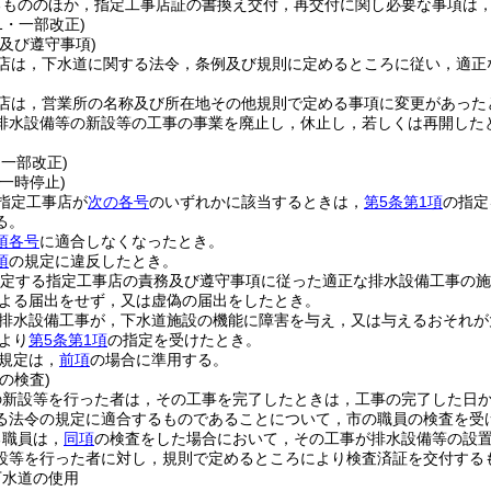
るもののほか，指定工事店証の書換え交付，再交付に関し必要な事項は
21・一部改正)
及び遵守事項)
店は，下水道に関する法令，条例及び規則に定めるところに従い，適正
店は，営業所の名称及び所在地その他規則で定める事項に変更があった
排水設備等の新設等の工事の事業を廃止し，休止し，若しくは再開した
・一部改正)
一時停止)
指定工事店が
次の各号
のいずれかに該当するときは，
第5条第1項
の指定
る。
項各号
に適合しなくなったとき。
項
の規定に違反したとき。
規定する指定工事店の責務及び遵守事項に従った適正な排水設備工事の施
よる届出をせず，又は虚偽の届出をしたとき。
排水設備工事が，下水道施設の機能に障害を与え，又は与えるおそれが
より
第5条第1項
の指定を受けたとき。
規定は，
前項
の場合に準用する。
の検査)
の新設等を行った者は，その工事を完了したときは，工事の完了した日か
る法令の規定に適合するものであることについて，市の職員の検査を受
る職員は，
同項
の検査をした場合において，その工事が排水設備等の設
設等を行った者に対し，規則で定めるところにより検査済証を交付する
下水道の使用