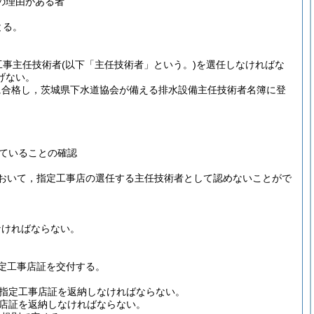
の理由がある者
とる。
工事主任技術者
(以下「主任技術者」という。)
を選任しなければな
げない。
に合格し，茨城県下水道協会が備える排水設備主任技術者名簿に登
ていることの確認
おいて，指定工事店の選任する主任技術者として認めないことがで
なければならない。
定工事店証を交付する。
指定工事店証を返納しなければならない。
店証を返納しなければならない。