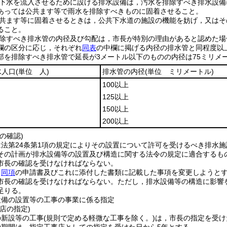
下水を流入させるために設ける排水設備は，汚水を排除すべき排水設備
あっては公共ます等で雨水を排除すべきものに固着させること。
共ます等に固着させるときは，公共下水道の施設の機能を妨げ，又はそ
ること。
除すべき排水管の内径及び勾配は，市長が特別の理由があると認めた場
欄の区分に応じ，それぞれ
同表
の中欄に掲げる内径の排水管と同程度以
部を排除すべき排水管で延長が3メートル以下のものの内径は75ミリメ
水人口
(単位 人)
排水管の内径
(単位 ミリメートル)
100以上
125以上
150以上
200以上
の確認)
法第24条第1項の規定によりその設置について許可を受けるべき排水施
その計画が排水設備等の設置及び構造に関する法令の規定に適合するも
市長の確認を受けなければならない。
，
同項
の申請書及びこれに添付した書類に記載した事項を変更しようと
市長の確認を受けなければならない。
ただし，排水設備等の構造に影響
足りる。
設備の設置等の工事の事業に係る指定
店の指定)
の新設等の工事
(規則で定める軽微な工事を除く。)
は，市長の指定を受け