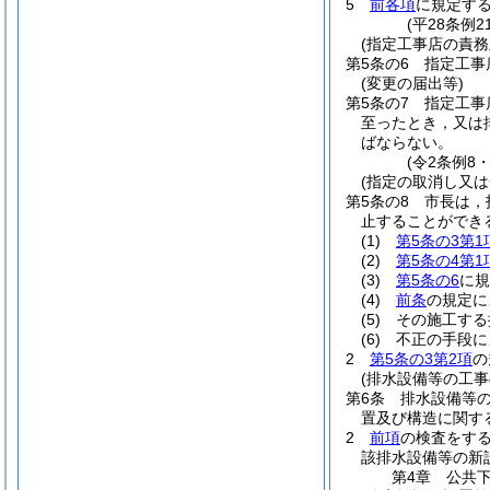
5
前各項
に規定す
(平28条例
(指定工事店の責務
第5条の6
指定工事
(変更の届出等)
第5条の7
指定工事
至ったとき，又は
ばならない。
(令2条例8
(指定の取消し又は
第5条の8
市長は，
止することができ
(1)
第5条の3第1
(2)
第5条の4第1
(3)
第5条の6
に
(4)
前条
の規定に
(5)
その施工する
(6)
不正の手段に
2
第5条の3第2項
の
(排水設備等の工事
第6条
排水設備等
置及び構造に関す
2
前項
の検査をす
該排水設備等の新
第4章
公共