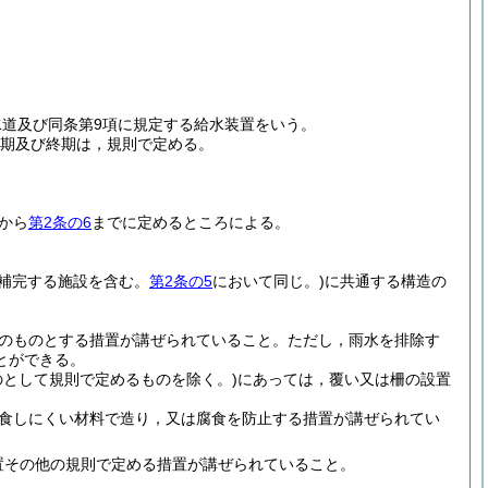
水道及び同条第9項に規定する給水装置をいう。
始期及び終期は，規則で定める。
から
第2条の6
までに定めるところによる。
を補完する施設を含む。
第2条の5
において同じ。)
に共通する構造の
のものとする措置が講ぜられていること。
ただし，雨水を排除す
とができる。
として規則で定めるものを除く。)
にあっては，覆い又は柵の設置
食しにくい材料で造り，又は腐食を防止する措置が講ぜられてい
置その他の規則で定める措置が講ぜられていること。