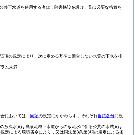
て公共下水道を使用する者は，除害施設を設け，又は必要な措置を
第5項の規定により，次に定める基準に適合しない水質の下水を排
グラム未満
場合においては，
同項
の規定にかかわらず，それぞれ
当該各号
に規
の放流水又は当該流域下水道からの放流水に係る公共の水域又は
の規定による環境省令により，又は同法第3条第3項の規定による条