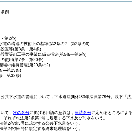
道条例
条・第2条)
水道の構造の技術上の基準
(第2条の2―第2条の6)
の設置等
(第3条・第4条)
の設置等の工事の事業に係る指定
(第5条―第6条)
道の使用
(第7条―第20条)
理場の維持管理
(第20条の2)
1条―第29条)
0条―第32条)
る公共下水道の管理について，下水道法
(昭和33年法律第79号。以下「法
おいて，
次の各号
に掲げる用語の意義は，
当該各号
に定めるところによ
 それぞれ法第2条第1号に規定する下水及び汚水をいう。
法第2条第3号に規定する公共下水道をいう。
法第2条第6号に規定する終末処理場をいう。