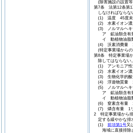
(除害施設の設置等
第7条
法第12条
しなければならな
(1)
温度 45度
(2)
水素イオン濃
(3)
ノルマルヘキ
ア
鉱油類含有
イ
動植物油脂
(4)
沃素消費量 
(特定事業場からの
第8条
特定事業場か
除してはならない
(1)
アンモニア性
(2)
水素イオン濃
(3)
生物化学的酸
(4)
浮遊物質量 
(5)
ノルマルヘキ
ア
鉱油類含有
イ
動植物油脂
(6)
窒素含有量 
(7)
燐含有量 1
2
特定事業場から
定する緩やかな排
(1)
前項第1号
又
海域に直接排除