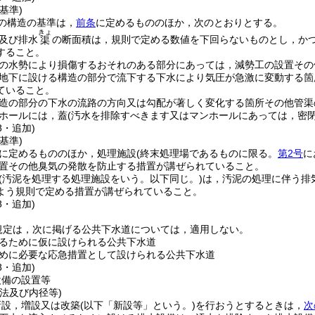
基準)
の構造の基準は，
前条
に定めるもののほか，次のとおりとする。
きょ
及び排水
の断面積は，規則で定める数値を下回らないものとし，か
渠
すること。
の水勢により損傷するおそれのある部分にあっては，減勢工の設置その
地下に設ける構造の部分で流下する下水により気圧が急激に変動する箇
ていること。
造の部分の下水の流路の方向又は勾配が著しく変化する箇所その他管渠
ホールには，蓋
(汚水を排除すべきます又はマンホールにあっては，密閉
8・追加)
基準)
に定めるもののほか，処理施設
(終末処理場であるものに限る。
第2号
に
置その他臭気の発散を防止する措置が講ぜられていること。
(汚泥を処理する処理施設をいう。以下同じ。)
は，汚泥の処理に伴う排
よう規則で定める措置が講ぜられていること。
8・追加)
規定は，次に掲げる公共下水道については，適用しない。
るために仮に設けられる公共下水道
めに必要な応急措置として設けられる公共下水道
8・追加)
設備の設置等
法及び内径等)
新設，増設又は改築
(以下「新設等」という。)
を行おうとするときは，
次