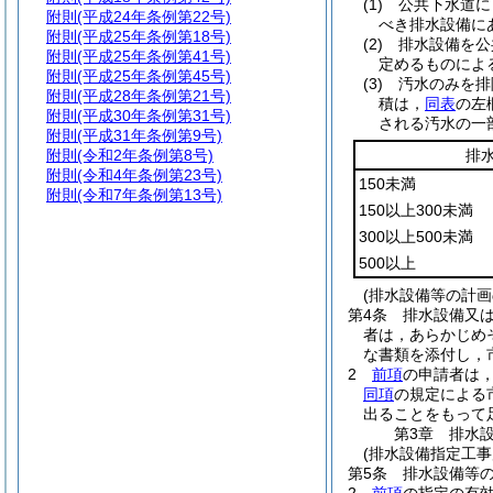
(1)
公共下水道に
附則
(平成24年条例第22号)
べき排水設備に
附則
(平成25年条例第18号)
(2)
排水設備を公
附則
(平成25年条例第41号)
定めるものによ
附則
(平成25年条例第45号)
(3)
汚水のみを排
附則
(平成28年条例第21号)
積は，
同表
の左
附則
(平成30年条例第31号)
される汚水の一
附則
(平成31年条例第9号)
附則
(令和2年条例第8号)
排
附則
(令和4年条例第23号)
150未満
附則
(令和7年条例第13号)
150以上300未満
300以上500未満
500以上
(排水設備等の計画
第4条
排水設備又は
者は，あらかじめ
な書類を添付し，
2
前項
の申請者は
同項
の規定による
出ることをもって
第3章
排水
(排水設備指定工事
第5条
排水設備等