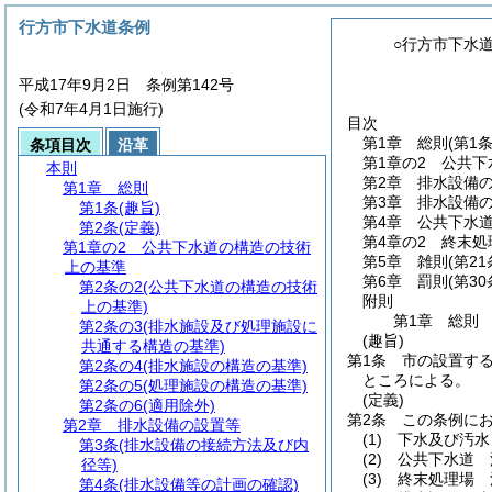
行方市下水道条例
○行方市下水
平成17年9月2日 条例第142号
(令和7年4月1日施行)
目次
第1章
総則
(第1
条項目次
沿革
第1章の2
公共下
本則
第2章
排水設備
第1章
総則
第3章
排水設備
第1条
(趣旨)
第4章
公共下水
第2条
(定義)
第4章の2
終末処
第1章の2
公共下水道の構造の技術
第5章
雑則
(第2
上の基準
第6章
罰則
(第3
第2条の2
(公共下水道の構造の技術
附則
上の基準)
第1章
総則
第2条の3
(排水施設及び処理施設に
(趣旨)
共通する構造の基準)
第1条
市の設置す
第2条の4
(排水施設の構造の基準)
ところによる。
第2条の5
(処理施設の構造の基準)
(定義)
第2条の6
(適用除外)
第2条
この条例に
第2章
排水設備の設置等
(1)
下水及び汚水
第3条
(排水設備の接続方法及び内
(2)
公共下水道 
径等)
(3)
終末処理場 
第4条
(排水設備等の計画の確認)