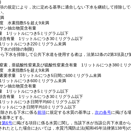
)
第1項の規定により，次に定める基準に適合しない下水を継続して排除し
い。
未満
度 水素指数5を超え9未満
サン抽出物質含有量
量 1リットルにつき5ミリグラム以下
類含有量 1リットルにつき30ミリグラム以下
1リットルにつき220ミリグラム未満
下水の排除の制限)
ら下水を排除して公共下水道を使用する者は，法第12条の2第3項及び
。
窒素，亜硫酸性窒素及び硫酸性窒素含有量 1リットルにつき380ミリ
度 水素指数5を超え9未満
素要求量 1リットルにつき5日間に600ミリグラム未満
1リットルにつき600ミリグラム未満
サン抽出物質含有量
量 1リットルにつき5ミリグラム以下
類含有量 1リットルにつき30ミリグラム以下
1リットルにつき日間平均60ミリグラム以下
リットルにつき日間平均10ミリグラム以下
排除される下水に係る
前項
に規定する水質の基準は，
次の各号
に掲げる
水基準とする。
は
第6号
に掲げる項目に係る水質に関し，当該下水が当該公共下水道から
されたとした場合においては，水質汚濁防止法
(昭和45年法律第138号)