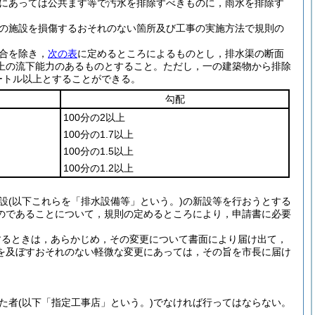
にあっては公共ます等で汚水を排除すべきものに，雨水を排除す
の施設を損傷するおそれのない箇所及び工事の実施方法で規則の
合を除き，
次の表
に定めるところによるものとし，排水渠の断面
上の流下能力のあるものとすること。
ただし，一の建築物から排除
ートル以上とすることができる。
勾配
100分の2以上
100分の1.7以上
100分の1.5以上
100分の1.2以上
設
(以下これらを「排水設備等」という。)
の新設等を行おうとする
のであることについて，規則の定めるところにより，申請書に必要
するときは，あらかじめ，その変更について書面により届け出て，
を及ぼすおそれのない軽微な変更にあっては，その旨を市長に届け
た者
(以下「指定工事店」という。)
でなければ行ってはならない。