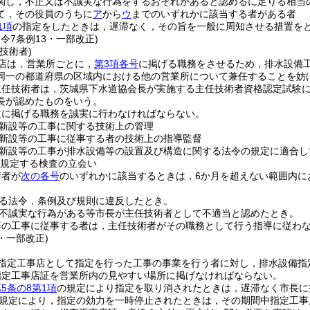
関し，不正又は不誠実な行為をするおそれがあると認めるに足りる相当
て，その役員のうちに
ア
から
ウ
までのいずれかに該当する者がある者
1項
の指定をしたときは，遅滞なく，その旨を一般に周知させる措置を
・令7条例13・一部改正)
技術者)
店は，営業所ごとに，
第3項各号
に掲げる職務をさせるため，排水設備
同一の都道府県の区域内における他の営業所について兼任することを妨
主任技術者は，茨城県下水道協会長が実施する主任技術者資格認定試験
長が認めたものをいう。
次に掲げる職務を誠実に行わなければならない。
新設等の工事に関する技術上の管理
新設等の工事に従事する者の技術上の指導監督
新設等の工事が排水設備等の設置及び構造に関する法令の規定に適合し
規定する検査の立会い
術者が
次の各号
のいずれかに該当するときは，6か月を超えない範囲内に
る法令，条例及び規則に違反したとき。
不誠実な行為がある等市長が主任技術者として不適当と認めたとき。
等の工事に従事する者は，主任技術者がその職務として行う指導に従わ
3・一部改正)
指定工事店として指定を行った工事の事業を行う者に対し，排水設備指
指定工事店証を営業所内の見やすい場所に掲げなければならない。
5条の8第1項
の規定により指定を取り消されたときは，遅滞なく市長に
規定により，指定の効力を一時停止されたときは，その期間中指定工事