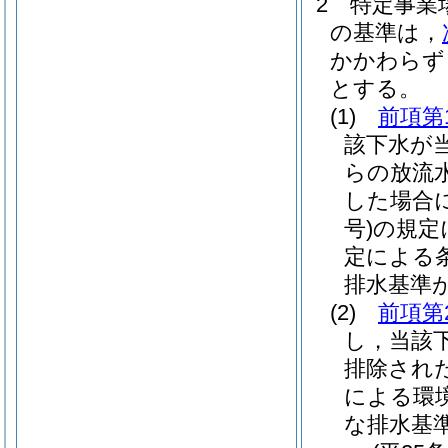
2
特定事業
の基準は，
かかわらず
とする。
(1)
前項第
該下水が
らの放流
した場合
号)
の規定
定による
排水基準
(2)
前項第
し，当該
排除され
による環
な排水基