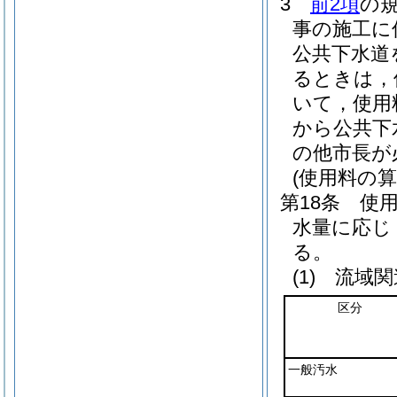
3
前2項
の
事の施工に
公共下水道
るときは，
いて，使用
から公共下
の他市長が
(使用料の算
第18条
使
水量に応じ
る。
(1)
流域関
区分
一般汚水