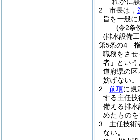
れかに
2
市長は，
旨を一般に
(令2条
(排水設備
第5条の4
職務をさせ
者」という
道府県の区
妨げない。
2
前項
に規
する主任技
備える排水
めたものを
3
主任技術
ない。