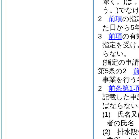
除く。)
は
う。)
でな
2
前項
の指
た日から5
3
前項
の有
指定を受け
らない。
(指定の申請
第5条の2
事業を行う
2
前条第1
記載した申
ばならない
(1)
氏名又
者の氏名
(2)
排水設