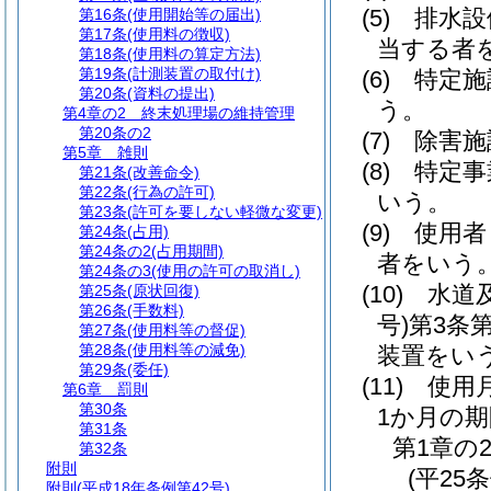
(5)
排水設
第16条
(使用開始等の届出)
第17条
(使用料の徴収)
当する者
第18条
(使用料の算定方法)
第19条
(計測装置の取付け)
(6)
特定施
第20条
(資料の提出)
う。
第4章の2
終末処理場の維持管理
第20条の2
(7)
除害施
第5章
雑則
(8)
特定事
第21条
(改善命令)
第22条
(行為の許可)
いう。
第23条
(許可を要しない軽微な変更)
(9)
使用者
第24条
(占用)
第24条の2
(占用期間)
者をいう
第24条の3
(使用の許可の取消し)
(10)
水道
第25条
(原状回復)
第26条
(手数料)
号)
第3条
第27条
(使用料等の督促)
第28条
(使用料等の減免)
装置をい
第29条
(委任)
(11)
使用
第6章
罰則
第30条
1か月の
第31条
第1章の
第32条
附則
(平25
附則
(平成18年条例第42号)