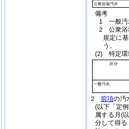
公衆浴場汚水
備考
1 一般
2 公衆
規定に
う。
(2)
特定環
区分
一般汚水
2
前項
の汚
(以下「定
属する月
(
分して得る