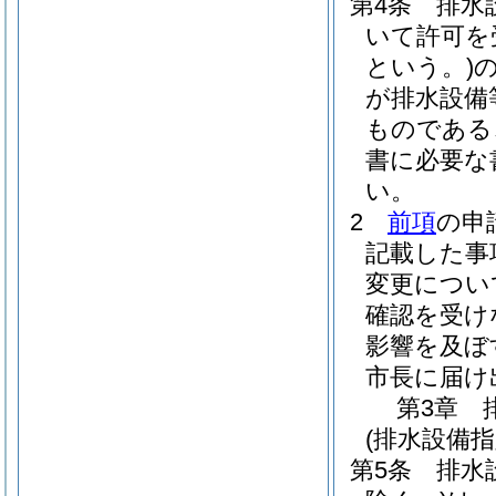
第4条
排水
いて許可を
という。)
が排水設備
ものである
書に必要な
い。
2
前項
の申
記載した事
変更につい
確認を受け
影響を及ぼ
市長に届け
第3章
(排水設備
第5条
排水