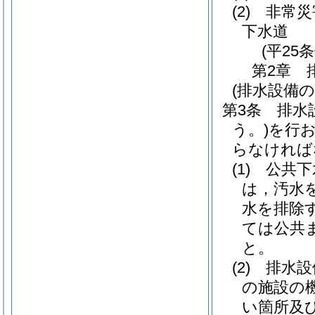
(2)
非常災
下水道
(平25
第2章
(排水設備
第3条
排水
う。)
を行
らなければ
(1)
公共下
は，汚水
水を排除
ては公共
と。
(2)
排水設
の施設の
い箇所及