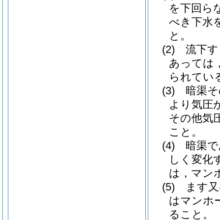
を下回ら
べき下水
と。
(2)
流下す
あっては
られてい
(3)
暗渠そ
より気圧
その他気
こと。
(4)
暗渠で
しく変化
は，マン
(5)
ます又
はマンホ
ること。