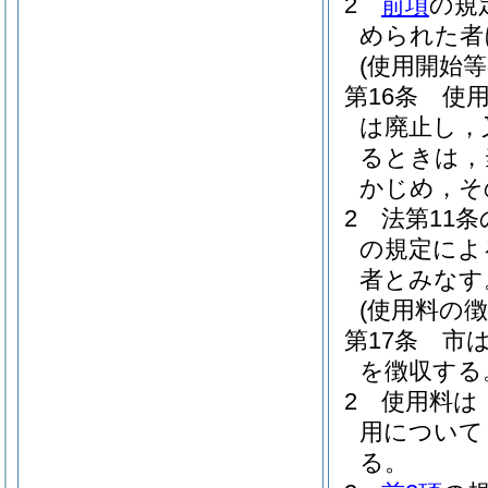
2
前項
の規
められた者
(使用開始等
第16条
使
は廃止し，
るときは，
かじめ，そ
2
法第11条
の規定によ
者とみなす
(使用料の徴
第17条
市
を徴収する
2
使用料は
用について
る。