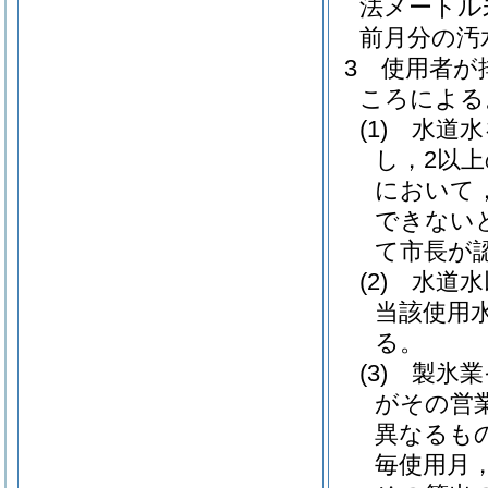
法メートル
前月分の汚
3
使用者が
ころによる
(1)
水道水
し，2以
において
できない
て市長が
(2)
水道水
当該使用
る。
(3)
製氷業
がその営
異なるも
毎使用月