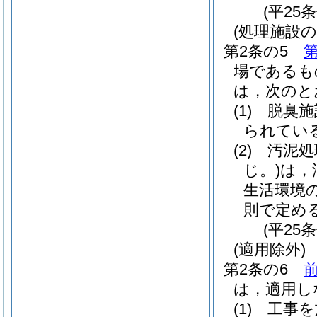
(平25
(処理施設の
第2条の5
第
場であるも
は，次のと
(1)
脱臭施
られてい
(2)
汚泥処
じ。)
は，
生活環境
則で定め
(平25
(適用除外)
第2条の6
前
は，適用し
(1)
工事を