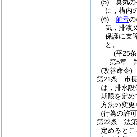
(5)
臭気の
に，構内
(6)
前号
の
気，排液
保護に支
と。
(平25
第5章
(改善命令)
第21条
市
は，排水設
期限を定め
方法の変更
(行為の許可
第22条
法
定めるとこ