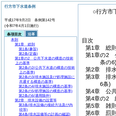
行方市下水道条例
○行方市
平成17年9月2日 条例第142号
(令和7年4月1日施行)
条項目次
沿革
目次
本則
第1章
総則
第1章
総
第1条
(趣旨)
第2条
(定義)
第1章の2
第1章の2
公共下水道の構造の技術
条の6
上の基準
第2条の2
(公共下水道の構造の技術
第2章
排
上の基準)
第3章
排
第2条の3
(排水施設及び処理施設に
共通する構造の基準)
6条)
第2条の4
(排水施設の構造の基準)
第4章
公
第2条の5
(処理施設の構造の基準)
第2条の6
(適用除外)
第4章の2
第2章
排水設備の設置等
第5章
雑
第3条
(排水設備の接続方法及び内
径等)
第6章
罰
第4条
(排水設備等の計画の確認)