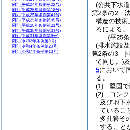
(公共下水
附則
(平成24年条例第22号)
附則
(平成25年条例第18号)
第2条の2
附則
(平成25年条例第41号)
構造の技術
附則
(平成25年条例第45号)
附則
(平成28年条例第21号)
ろによる。
附則
(平成30年条例第31号)
附則
(平成31年条例第9号)
(平25
附則
(令和2年条例第8号)
(排水施設
附則
(令和4年条例第23号)
附則
(令和7年条例第13号)
第2条の3
て同じ。)
5
において同
る。
(1)
堅固で
(2)
コンク
及び地下
ているこ
多孔管そ
すること