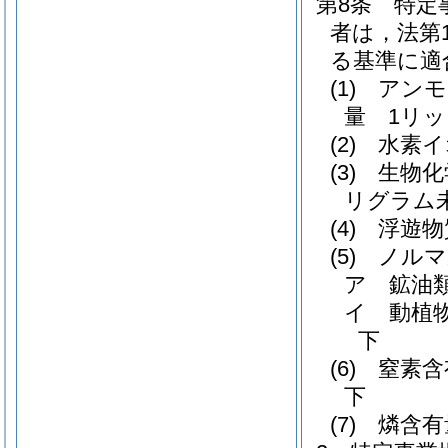
第8条
特定
者は，法第
る基準に適
(1)
アンモ
量 1リッ
(2)
水素イ
(3)
生物化
リグラム
(4)
浮遊物
(5)
ノルマ
ア
鉱油
イ
動植
下
(6)
窒素含
下
(7)
燐含有