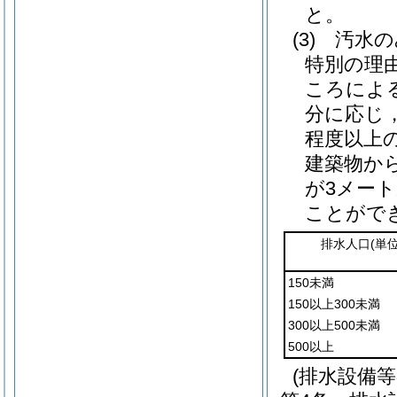
と。
(3)
汚水の
特別の理
ころによ
分に応じ
程度以上
建築物か
が3メー
ことがで
排水人口
(単
150未満
150以上300未満
300以上500未満
500以上
(排水設備