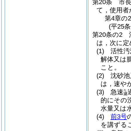
第20条
市
て，使用者
第4章の
(平25
第20条の2
は，次に定
(1)
活性汚
解体又は
こと。
(2)
沈砂池
は，速や
(3)
急速
ろ
濾
的にその
水量又は
(4)
前3号
を講ずる