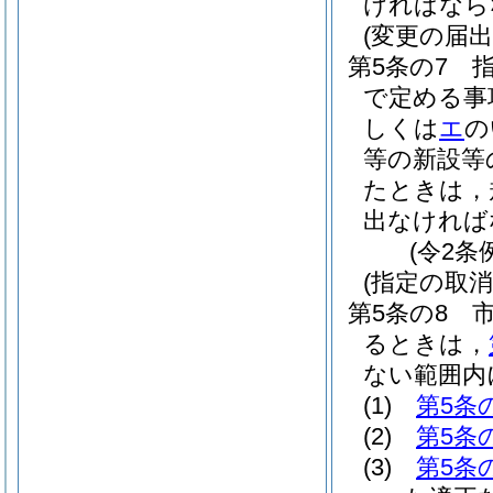
ければなら
(変更の届出
第5条の7
で定める事
しくは
エ
の
等の新設等
たときは，
出なければ
(令2条
(指定の取
第5条の8
るときは，
ない範囲内
(1)
第5条
(2)
第5条
(3)
第5条