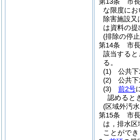
第13条
市
な限度にお
除害施設又
は資料の提
(排除の停止
第14条
市
該当すると
る。
(1)
公共下
(2)
公共下
(3)
前2号
認めると
(区域外汚水
第15条
市
は，排水区
ことができ