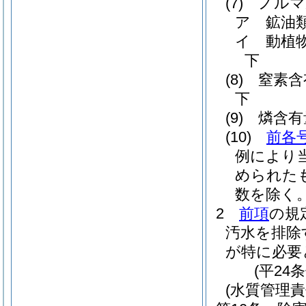
(7)
ノルマ
ア
鉱油
イ
動植
下
(8)
窒素含
下
(9)
燐含有
(10)
前各
例により
められた
数を除く。
2
前項
の規
汚水を排除
が特に必要
(平24
(水質管理責