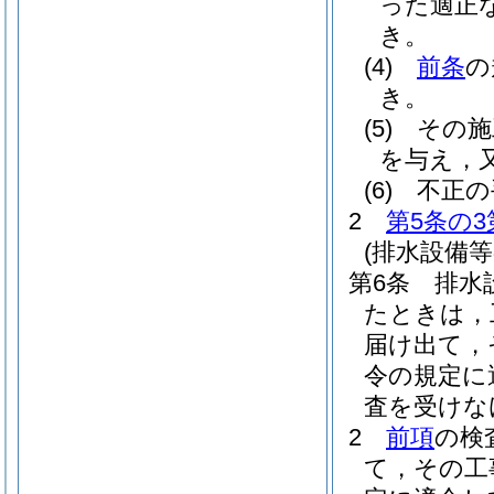
った適正
き。
(4)
前条
の
き。
(5)
その施
を与え，
(6)
不正の
2
第5条の3
(排水設備
第6条
排水
たときは，
届け出て，
令の規定に
査を受けな
2
前項
の検
て，その工