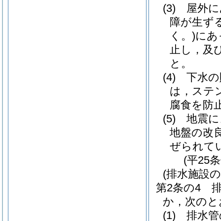
(3)
屋外に
障が生ず
く。)
にあ
止し，及
と。
(4)
下水の
は，ステ
腐食を防
(5)
地震に
地盤の改
ぜられて
(平25
(排水施設の
第2条の4
か，次のと
(1)
排水管