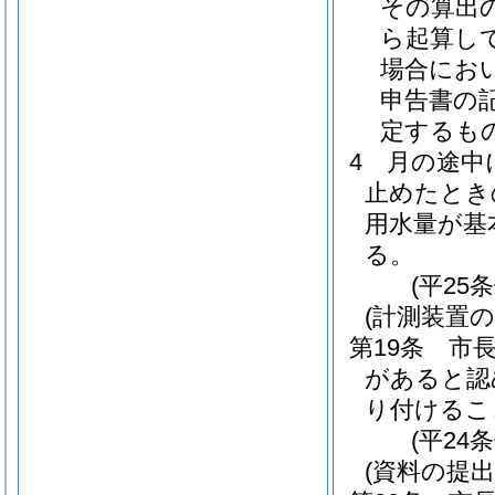
その算出
ら起算し
場合にお
申告書の
定するも
4
月の途中
止めたとき
用水量が基
る。
(平25
(計測装置の
第19条
市
があると認
り付けるこ
(平24
(資料の提出