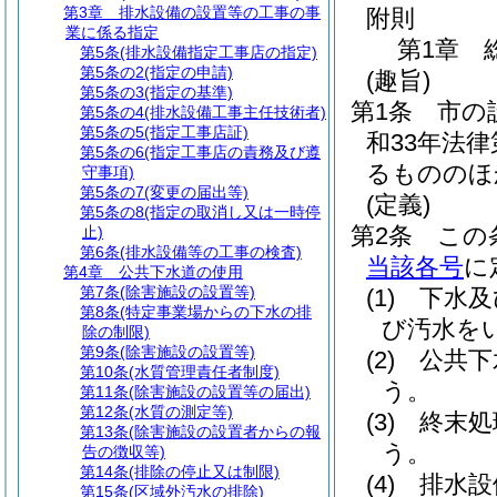
第3章
排水設備の設置等の工事の事
附則
業に係る指定
第1章
第5条
(排水設備指定工事店の指定)
第5条の2
(指定の申請)
(趣旨)
第5条の3
(指定の基準)
第1条
市の
第5条の4
(排水設備工事主任技術者)
第5条の5
(指定工事店証)
和33年法律
第5条の6
(指定工事店の責務及び遵
るもののほ
守事項)
第5条の7
(変更の届出等)
(定義)
第5条の8
(指定の取消し又は一時停
第2条
この
止)
第6条
(排水設備等の工事の検査)
当該各号
に
第4章
公共下水道の使用
第7条
(除害施設の設置等)
(1)
下水及
第8条
(特定事業場からの下水の排
び汚水を
除の制限)
第9条
(除害施設の設置等)
(2)
公共下
第10条
(水質管理責任者制度)
う。
第11条
(除害施設の設置等の届出)
第12条
(水質の測定等)
(3)
終末処
第13条
(除害施設の設置者からの報
う。
告の徴収等)
第14条
(排除の停止又は制限)
(4)
排水設
第15条
(区域外汚水の排除)