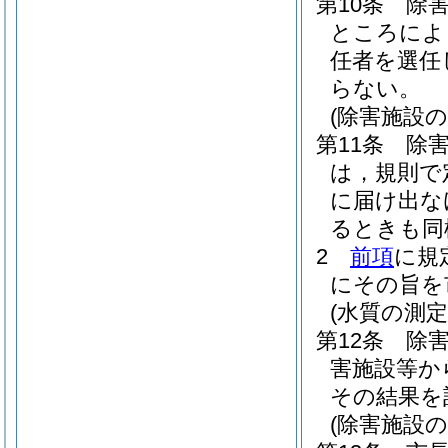
第10条
除
ところによ
任者を選任
らない。
(除害施設
第11条
除
は，規則で
に届け出な
るときも同
2
前項
に規
にその旨を
(水質の測定
第12条
除
害施設等か
その結果を
(除害施設