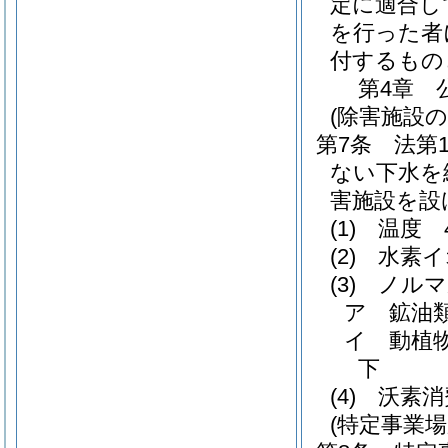
定に適合し
を行った者
付するもの
第4章
(除害施設の
第7条
法第
ない下水を
害施設を設
(1)
温度 
(2)
水素イ
(3)
ノルマ
ア
鉱油
イ
動植
下
(4)
沃素消
(特定事業