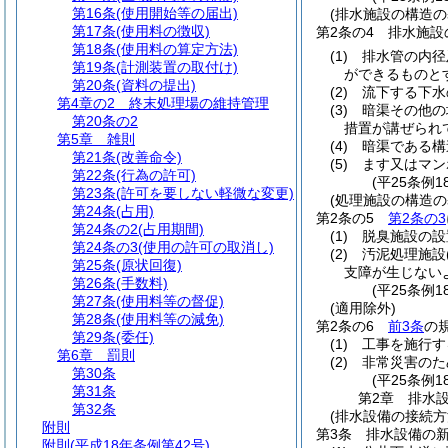
第16条
(使用開始等の届出)
(排水施設の構造の
第17条
(使用料の徴収)
第2条の4
排水施設
第18条
(使用料の算定方法)
(1)
排水管の内径
第19条
(計測装置の取付け)
ができるものと
第20条
(資料の提出)
(2)
流下する下水
第4章の2
終末処理場の維持管理
(3)
暗渠その他の
第20条の2
措置が講ぜられ
第5章
雑則
(4)
暗渠である構
第21条
(改善命令)
(5)
ます又はマン
第22条
(行為の許可)
(平25条例1
第23条
(許可を要しない軽微な変更)
(処理施設の構造の
第24条
(占用)
第2条の5
第2条の3
第24条の2
(占用期間)
(1)
脱臭施設の設
第24条の3
(使用の許可の取消し)
(2)
汚泥処理施設
第25条
(原状回復)
支障が生じない
第26条
(手数料)
(平25条例1
第27条
(使用料等の督促)
(適用除外)
第28条
(使用料等の減免)
第2条の6
前3条
の
第29条
(委任)
(1)
工事を施行す
第6章
罰則
(2)
非常災害のた
第30条
(平25条例1
第31条
第2章
排水
第32条
(排水設備の接続方
附則
第3条
排水設備の
附則
(平成18年条例第42号)