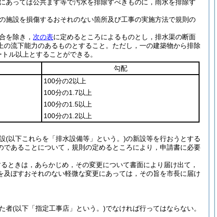
にあっては公共ます等で汚水を排除すべきものに，雨水を排除す
の施設を損傷するおそれのない箇所及び工事の実施方法で規則の
合を除き，
次の表
に定めるところによるものとし，排水渠の断面
上の流下能力のあるものとすること。
ただし，一の建築物から排除
ートル以上とすることができる。
勾配
100分の2以上
100分の1.7以上
100分の1.5以上
100分の1.2以上
設
(以下これらを「排水設備等」という。)
の新設等を行おうとする
のであることについて，規則の定めるところにより，申請書に必要
するときは，あらかじめ，その変更について書面により届け出て，
を及ぼすおそれのない軽微な変更にあっては，その旨を市長に届け
た者
(以下「指定工事店」という。)
でなければ行ってはならない。