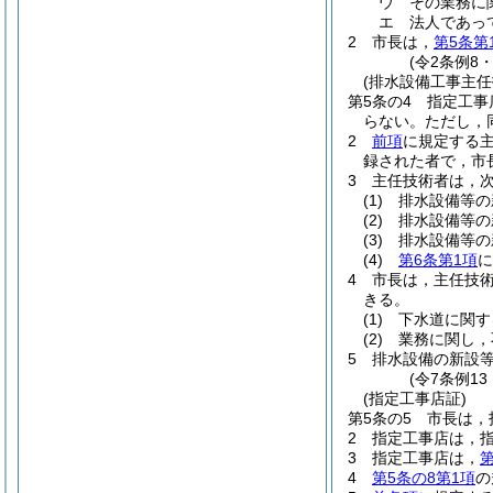
ウ
その業務に
エ
法人であっ
2
市長は，
第5条第
(令2条例8
(排水設備工事主任
第5条の4
指定工事
らない。
ただし，
2
前項
に規定する
録された者で，市
3
主任技術者は，
(1)
排水設備等の
(2)
排水設備等の
(3)
排水設備等の
(4)
第6条第1項
に
4
市長は，主任技
きる。
(1)
下水道に関す
(2)
業務に関し，
5
排水設備の新設
(令7条例1
(指定工事店証)
第5条の5
市長は，
2
指定工事店は，
3
指定工事店は，
第
4
第5条の8第1項
の