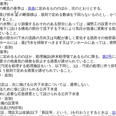
基準)
の構造の基準は，
前条
に定めるもののほか，次のとおりとする。
きょ
及び排水
の断面積は，規則で定める数値を下回らないものとし，か
渠
すること。
の水勢により損傷するおそれのある部分にあっては，減勢工の設置その
地下に設ける構造の部分で流下する下水により気圧が急激に変動する箇
ていること。
造の部分の下水の流路の方向又は勾配が著しく変化する箇所その他管渠
ホールには，蓋
(汚水を排除すべきます又はマンホールにあっては，密閉
8・追加)
基準)
に定めるもののほか，処理施設
(終末処理場であるものに限る。
第2号
に
置その他臭気の発散を防止する措置が講ぜられていること。
(汚泥を処理する処理施設をいう。以下同じ。)
は，汚泥の処理に伴う排
よう規則で定める措置が講ぜられていること。
8・追加)
規定は，次に掲げる公共下水道については，適用しない。
るために仮に設けられる公共下水道
めに必要な応急措置として設けられる公共下水道
8・追加)
設備の設置等
法及び内径等)
新設，増設又は改築
(以下「新設等」という。)
を行おうとするときは，
次