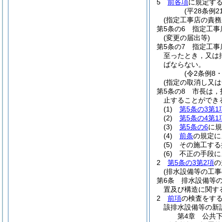
5
前各項
に規定す
(平28条例
(指定工事店の責務
第5条の6
指定工事
(変更の届出等)
第5条の7
指定工事
至ったとき，又は
ばならない。
(令2条例8
(指定の取消し又は
第5条の8
市長は，
止することができ
(1)
第5条の3第1
(2)
第5条の4第1
(3)
第5条の6
に
(4)
前条
の規定に
(5)
その施工する
(6)
不正の手段に
2
第5条の3第2項
の
(排水設備等の工事
第6条
排水設備等
置及び構造に関す
2
前項
の検査をす
該排水設備等の新
第4章
公共