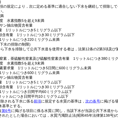
)
第1項の規定により，次に定める基準に適合しない下水を継続して排除し
い。
未満
度 水素指数5を超え9未満
サン抽出物質含有量
量 1リットルにつき5ミリグラム以下
類含有量 1リットルにつき30ミリグラム以下
1リットルにつき220ミリグラム未満
下水の排除の制限)
ら下水を排除して公共下水道を使用する者は，法第12条の2第3項及び
。
窒素，亜硫酸性窒素及び硫酸性窒素含有量 1リットルにつき380ミリ
度 水素指数5を超え9未満
素要求量 1リットルにつき5日間に600ミリグラム未満
1リットルにつき600ミリグラム未満
サン抽出物質含有量
量 1リットルにつき5ミリグラム以下
類含有量 1リットルにつき30ミリグラム以下
1リットルにつき日間平均60ミリグラム以下
リットルにつき日間平均10ミリグラム以下
排除される下水に係る
前項
に規定する水質の基準は，
次の各号
に掲げる
水基準とする。
は
第6号
に掲げる項目に係る水質に関し，当該下水が当該公共下水道から
されたとした場合においては，水質汚濁防止法
(昭和45年法律第138号)