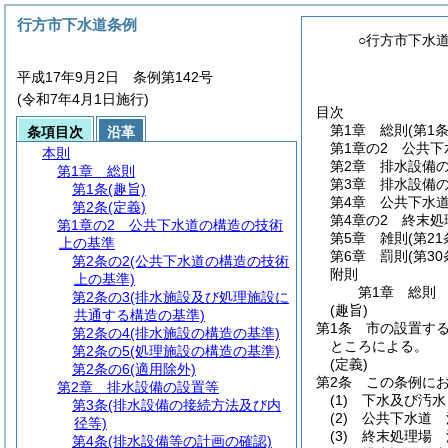
行方市下水道条例
○行方市下水
平成17年9月2日 条例第142号
(令和7年4月1日施行)
目次
第1章
総則
(第1
条項目次
沿革
第1章の2
公共下
本則
第2章
排水設備
第1章
総則
第3章
排水設備
第1条
(趣旨)
第4章
公共下水
第2条
(定義)
第4章の2
終末処
第1章の2
公共下水道の構造の技術
第5章
雑則
(第2
上の基準
第6章
罰則
(第3
第2条の2
(公共下水道の構造の技術
附則
上の基準)
第1章
総則
第2条の3
(排水施設及び処理施設に
(趣旨)
共通する構造の基準)
第1条
市の設置す
第2条の4
(排水施設の構造の基準)
ところによる。
第2条の5
(処理施設の構造の基準)
(定義)
第2条の6
(適用除外)
第2条
この条例に
第2章
排水設備の設置等
(1)
下水及び汚水
第3条
(排水設備の接続方法及び内
(2)
公共下水道 
径等)
(3)
終末処理場 
第4条
(排水設備等の計画の確認)