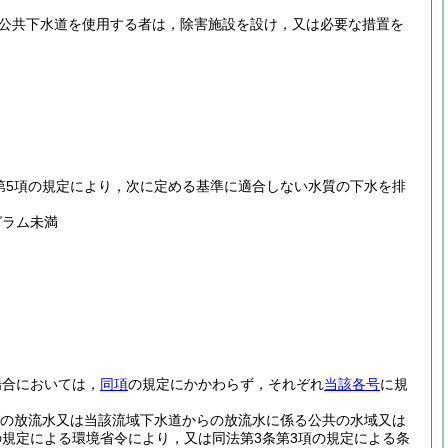
て公共下水道を使用する者は，除害施設を設け，又は必要な措置を
第5項の規定により，次に定める基準に適合しない水質の下水を排
グラム未満
場合においては，
同項
の規定にかかわらず，それぞれ
当該各号
に規
の放流水又は当該流域下水道からの放流水に係る公共の水域又は
の規定による環境省令により，又は同法第3条第3項の規定による条