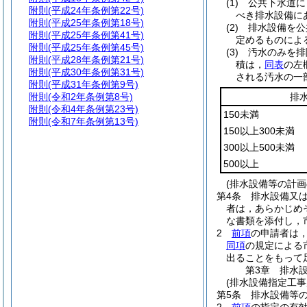
(1)
公共下水道に
附則
(平成24年条例第22号)
べき排水設備に
附則
(平成25年条例第18号)
(2)
排水設備を公
附則
(平成25年条例第41号)
定めるものによ
附則
(平成25年条例第45号)
(3)
汚水のみを排
附則
(平成28年条例第21号)
積は，
同表
の左
附則
(平成30年条例第31号)
される汚水の一
附則
(平成31年条例第9号)
附則
(令和2年条例第8号)
排
附則
(令和4年条例第23号)
150未満
附則
(令和7年条例第13号)
150以上300未満
300以上500未満
500以上
(排水設備等の計画
第4条
排水設備又は
者は，あらかじめ
な書類を添付し，
2
前項
の申請者は
同項
の規定による
出ることをもって
第3章
排水
(排水設備指定工事
第5条
排水設備等