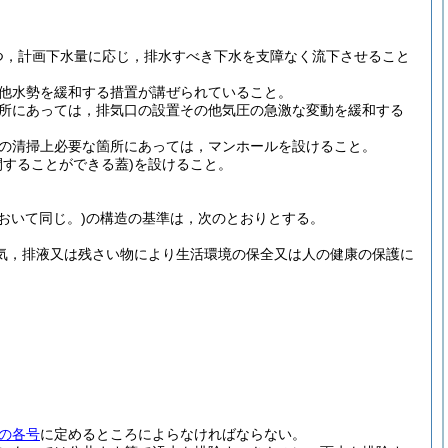
つ，計画下水量に応じ，排水すべき下水を支障なく流下させること
他水勢を緩和する措置が講ぜられていること。
所にあっては，排気口の設置その他気圧の急激な変動を緩和する
の清掃上必要な箇所にあっては，マンホールを設けること。
することができる蓋)
を設けること。
おいて同じ。)
の構造の基準は，次のとおりとする。
気，排液又は残さい物により生活環境の保全又は人の健康の保護に
の各号
に定めるところによらなければならない。