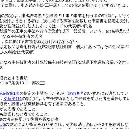
効期間は，指定工事店としての指定を受けた日から5年とする。
満了に際し，引き続き指定工事店としての指定を受けようとするときは
項
の指定は，排水設備等の新設等の工事の事業を行う者の申請により行
を受けようとする者は，次に掲げる事項を記載した申請書を指定を受け
及び住所並びに法人にあっては，その代表者の氏名
新設等の工事の事業を行う営業所
(以下「営業所」という。)
の名称及び
となる主任技術者の氏名
は，次に掲げる書類を添えなければならない。
は定款又は寄附行為及び登記事項証明書，個人にあってはその住民票の
法人の場合は代表者)
となる主任技術者の排水設備主任技術者証
(茨城県下水道協会長が交付
図
必要とする書類
22・令7条例13・一部改正)
第5条第1項
の指定の申請をした者が，
次の各号
のいずれにも適合してい
，
次条第1項
の規定により主任技術者として登録を受けた者を選任して
必要な設備及び機械器具を有する者であること。
がある者であること。
も該当しない者であること。
始の決定を受けて復権を得ない者
1項
の規定により指定を取り消され，その取消しの日から2年を経過しな