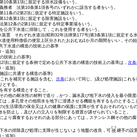
第10条第1項に規定する排水設備をいう。
義務者 法第10条第1項各号のいずれかに該当する者をいう。
第11条の2第2項に規定する特定施設をいう。
第12条第1項に規定する除害施設をいう。
法第12条の2第1項に規定する特定事業場をいう。
を公共下水道に排除して，これを使用する者をいう。
水装置 それぞれ水道法
(昭和32年法律第177号)
第3条第1項に規定する
水道使用料徴収の便宜上区分されたおおむね1か月の期間をいい，その
共下水道の構造の技術上の基準
8・追加)
の技術上の基準)
第2項に規定する条例で定める公共下水道の構造の技術上の基準は，
次条
8・追加)
理施設に共通する構造の基準)
(これを補完する施設を含む。
次条
において同じ。)
及び処理施設
(これ
りとする。
を有する構造とすること。
その他の耐水性の材料で造り，かつ，漏水及び地下水の侵入を最小限度
ては，多孔管その他雨水を地下に浸透させる機能を有するものとするこ
の
(生活環境の保全又は人の健康の保護に支障が生ずるおそれのないもの
散を防止し，及び人の立入りを制限する措置が講ぜられていること。
により腐食するおそれのある部分にあっては，ステンレス鋼その他の腐
とう
下水の排除及び処理に支障が生じないよう地盤の改良，可
継手の設
撓
8・追加)