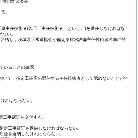
の理由がある者
とる。
工事主任技術者
(以下「主任技術者」という。)
を選任しなければな
げない。
に合格し，茨城県下水道協会が備える排水設備主任技術者名簿に登
ていることの確認
おいて，指定工事店の選任する主任技術者として認めないことがで
なければならない。
定工事店証を交付する。
指定工事店証を返納しなければならない。
店証を返納しなければならない。