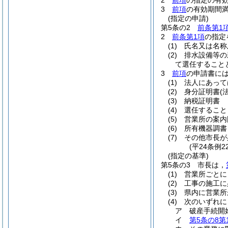
2
前項
の指定の有
3
前項
の有効期間
(指定の申請)
第5条の2
前条第1
2
前条第1項
の指定
(1)
氏名又は名称
(2)
排水設備等の
て選任すること
3
前項
の申請書に
(1)
法人にあって
(2)
身分証明書
(
(3)
納税証明書
(4)
選任すること
(5)
営業所の案内
(6)
所有機器調書
(7)
その他市長が
(平24条例
(指定の基準)
第5条の3
市長は，
(1)
営業所ごとに
(2)
工事の施工に
(3)
県内に営業所
(4)
次のいずれに
ア
破産手続開
イ
第5条の8第