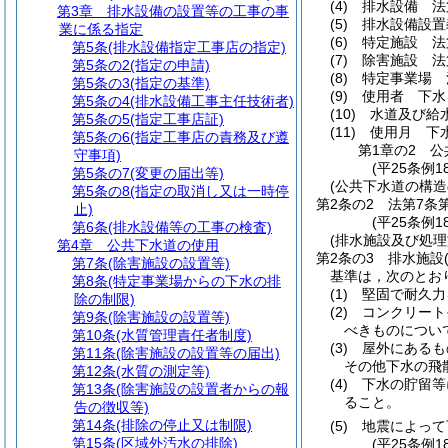
(4)
排水設備 法
第3章
排水設備の設置等の工事の事
(5)
排水設備設置
業に係る指定
(6)
特定施設 法
第5条
(排水設備指定工事店の指定)
(7)
除害施設 法
第5条の2
(指定の申請)
(8)
特定事業場 
第5条の3
(指定の基準)
(9)
使用者 下水
第5条の4
(排水設備工事主任技術者)
(10)
水道及び給
第5条の5
(指定工事店証)
(11)
使用月 下
第5条の6
(指定工事店の責務及び遵
第1章の2
公
守事項)
(平25条例1
第5条の7
(変更の届出等)
(公共下水道の構造
第5条の8
(指定の取消し又は一時停
第2条の2
法第7条
止)
(平25条例1
第6条
(排水設備等の工事の検査)
(排水施設及び処
第4章
公共下水道の使用
第2条の3
排水施設
第7条
(除害施設の設置等)
基準は，次のとお
第8条
(特定事業場からの下水の排
(1)
堅固で耐久力
除の制限)
(2)
コンクリート
第9条
(除害施設の設置等)
べきものについ
第10条
(水質管理責任者制度)
(3)
屋外にあるも
第11条
(除害施設の設置等の届出)
その他下水の飛
第12条
(水質の測定等)
(4)
下水の貯留等
第13条
(除害施設の設置者からの報
ること。
告の徴収等)
第14条
(排除の停止又は制限)
(5)
地震によって
第15条
(区域外汚水の排除)
(平25条例1