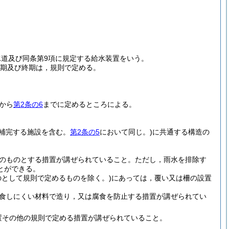
水道及び同条第9項に規定する給水装置をいう。
始期及び終期は，規則で定める。
から
第2条の6
までに定めるところによる。
を補完する施設を含む。
第2条の5
において同じ。)
に共通する構造の
のものとする措置が講ぜられていること。
ただし，雨水を排除す
とができる。
として規則で定めるものを除く。)
にあっては，覆い又は柵の設置
食しにくい材料で造り，又は腐食を防止する措置が講ぜられてい
置その他の規則で定める措置が講ぜられていること。