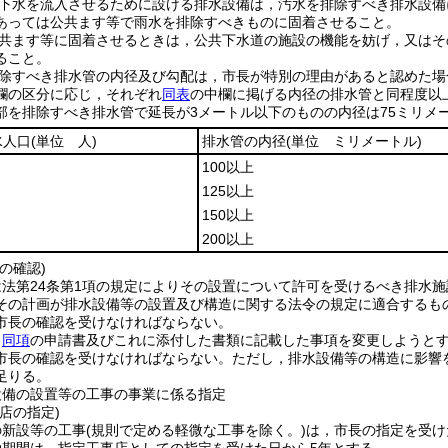
下水を流入させるために設ける排水設備は，汚水を排除すべき排水設備
あっては公共ます等で雨水を排除すべきものに固着させること。
共ます等に固着させるときは，公共下水道の施設の機能を妨げ，又はそ
ること。
除すべき排水管の内径及び勾配は，市長が特別の理由があると認めた場
欄の区分に応じ，それぞれ
同表
の中欄に掲げる内径の排水管と同程度以
部を排除すべき排水管で延長が3メートル以下のものの内径は75ミリメ
水人口
(単位 人)
排水管の内径
(単位 ミリメートル)
100以上
125以上
150以上
200以上
の確認)
法第24条第1項の規定によりその設置について許可を受けるべき排水施
その計画が排水設備等の設置及び構造に関する法令の規定に適合するも
市長の確認を受けなければならない。
，
同項
の申請書及びこれに添付した書類に記載した事項を変更しようと
市長の確認を受けなければならない。
ただし，排水設備等の構造に影響
足りる。
設備の設置等の工事の事業に係る指定
店の指定)
の新設等の工事
(規則で定める軽微な工事を除く。)
は，市長の指定を受け