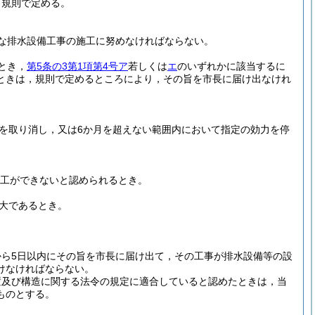
，規則で定める。
な排水設備工事の施工に努めなければならない。
とき，
第5条の3第1項第4号ア
若しくは
エ
のいずれかに該当するに
ときは，規則で定めるところにより，その旨を市長に届け出なけれ
を取り消し，又は6か月を超えない範囲内において指定の効力を停
工ができないと認められるとき。
大であるとき。
ら5日以内にその旨を市長に届け出て，その工事が排水設備等の設
けなければならない。
置及び構造に関する法令の規定に適合していると認めたときは，当
ものとする。