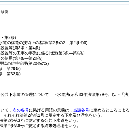
道条例
条・第2条)
水道の構造の技術上の基準
(第2条の2―第2条の6)
の設置等
(第3条・第4条)
の設置等の工事の事業に係る指定
(第5条―第6条)
道の使用
(第7条―第20条)
理場の維持管理
(第20条の2)
1条―第29条)
0条―第32条)
る公共下水道の管理について，下水道法
(昭和33年法律第79号。以下「法
おいて，
次の各号
に掲げる用語の意義は，
当該各号
に定めるところによ
 それぞれ法第2条第1号に規定する下水及び汚水をいう。
法第2条第3号に規定する公共下水道をいう。
法第2条第6号に規定する終末処理場をいう。