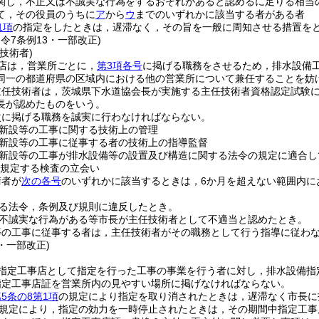
関し，不正又は不誠実な行為をするおそれがあると認めるに足りる相当
て，その役員のうちに
ア
から
ウ
までのいずれかに該当する者がある者
1項
の指定をしたときは，遅滞なく，その旨を一般に周知させる措置を
・令7条例13・一部改正)
技術者)
店は，営業所ごとに，
第3項各号
に掲げる職務をさせるため，排水設備
同一の都道府県の区域内における他の営業所について兼任することを妨
主任技術者は，茨城県下水道協会長が実施する主任技術者資格認定試験
長が認めたものをいう。
次に掲げる職務を誠実に行わなければならない。
新設等の工事に関する技術上の管理
新設等の工事に従事する者の技術上の指導監督
新設等の工事が排水設備等の設置及び構造に関する法令の規定に適合し
規定する検査の立会い
術者が
次の各号
のいずれかに該当するときは，6か月を超えない範囲内に
る法令，条例及び規則に違反したとき。
不誠実な行為がある等市長が主任技術者として不適当と認めたとき。
等の工事に従事する者は，主任技術者がその職務として行う指導に従わ
3・一部改正)
指定工事店として指定を行った工事の事業を行う者に対し，排水設備指
指定工事店証を営業所内の見やすい場所に掲げなければならない。
5条の8第1項
の規定により指定を取り消されたときは，遅滞なく市長に
規定により，指定の効力を一時停止されたときは，その期間中指定工事