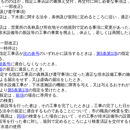
るもののほか，指定工事店証の書換え交付，再交付に関し必要な事項は
21・一部改正)
及び遵守事項)
店は，下水道に関する法令，条例及び規則に定めるところに従い，適正
店は，営業所の名称及び所在地その他規則で定める事項に変更があった
排水設備等の新設等の工事の事業を廃止し，休止し，若しくは再開した
・一部改正)
一時停止)
指定工事店が
次の各号
のいずれかに該当するときは，
第5条第1項
の指定
る。
項各号
に適合しなくなったとき。
項
の規定に違反したとき。
規定する指定工事店の責務及び遵守事項に従った適正な排水設備工事の施
よる届出をせず，又は虚偽の届出をしたとき。
排水設備工事が，下水道施設の機能に障害を与え，又は与えるおそれが
より
第5条第1項
の指定を受けたとき。
規定は，
前項
の場合に準用する。
の検査)
の新設等を行った者は，その工事を完了したときは，工事の完了した日か
る法令の規定に適合するものであることについて，市の職員の検査を受
る職員は，
同項
の検査をした場合において，その工事が排水設備等の設
設等を行った者に対し，規則で定めるところにより検査済証を交付する
下水道の使用