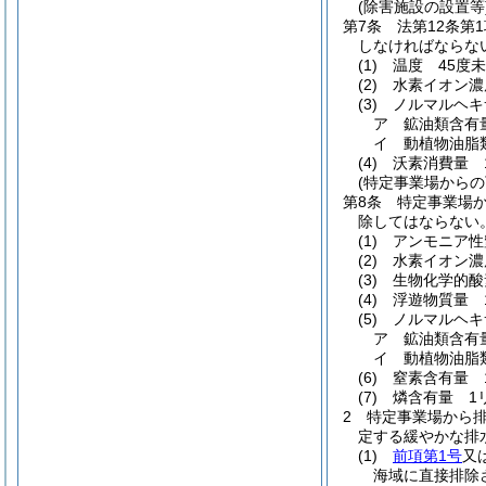
(除害施設の設置等
第7条
法第12条
しなければならな
(1)
温度 45度
(2)
水素イオン濃
(3)
ノルマルヘキ
ア
鉱油類含有
イ
動植物油脂
(4)
沃素消費量 
(特定事業場からの
第8条
特定事業場か
除してはならない
(1)
アンモニア性
(2)
水素イオン濃
(3)
生物化学的酸
(4)
浮遊物質量 
(5)
ノルマルヘキ
ア
鉱油類含有
イ
動植物油脂
(6)
窒素含有量 
(7)
燐含有量 1
2
特定事業場から
定する緩やかな排
(1)
前項第1号
又
海域に直接排除