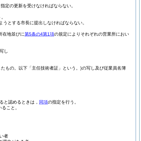
，指定の更新を受けなければならない。
う。
ようとする市長に提出しなければならない。
所在地並びに
第5条の4第1項
の規定によりそれぞれの営業所におい
写し
したもの。以下「主任技術者証」という。)
の写し及び従業員名簿
ると認めるときは，
同項
の指定を行う。
いること。
い者