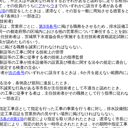
関し，不正又は不誠実な行為をするおそれがあると認めるに足りる相当
て，その役員のうちに
ア
から
ウ
までのいずれかに該当する者がある者
1項
の指定をしたときは，遅滞なく，その旨を一般に周知させる措置を
・令7条例13・一部改正)
技術者)
店は，営業所ごとに，
第3項各号
に掲げる職務をさせるため，排水設備
同一の都道府県の区域内における他の営業所について兼任することを妨
主任技術者は，茨城県下水道協会長が実施する主任技術者資格認定試験
長が認めたものをいう。
次に掲げる職務を誠実に行わなければならない。
新設等の工事に関する技術上の管理
新設等の工事に従事する者の技術上の指導監督
新設等の工事が排水設備等の設置及び構造に関する法令の規定に適合し
規定する検査の立会い
術者が
次の各号
のいずれかに該当するときは，6か月を超えない範囲内に
る法令，条例及び規則に違反したとき。
不誠実な行為がある等市長が主任技術者として不適当と認めたとき。
等の工事に従事する者は，主任技術者がその職務として行う指導に従わ
3・一部改正)
指定工事店として指定を行った工事の事業を行う者に対し，排水設備指
指定工事店証を営業所内の見やすい場所に掲げなければならない。
5条の8第1項
の規定により指定を取り消されたときは，遅滞なく市長に
規定により，指定の効力を一時停止されたときは，その期間中指定工事