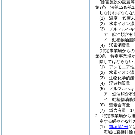
(除害施設の設置等
第7条
法第12条
しなければならな
(1)
温度 45度
(2)
水素イオン濃
(3)
ノルマルヘキ
ア
鉱油類含有
イ
動植物油脂
(4)
沃素消費量 
(特定事業場からの
第8条
特定事業場か
除してはならない
(1)
アンモニア性
(2)
水素イオン濃
(3)
生物化学的酸
(4)
浮遊物質量 
(5)
ノルマルヘキ
ア
鉱油類含有
イ
動植物油脂
(6)
窒素含有量 
(7)
燐含有量 1
2
特定事業場から
定する緩やかな排
(1)
前項第1号
又
海域に直接排除