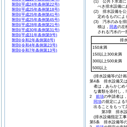
(1)
公共下水道に
附則
(平成24年条例第22号)
べき排水設備に
附則
(平成25年条例第18号)
(2)
排水設備を公
附則
(平成25年条例第41号)
定めるものによ
附則
(平成25年条例第45号)
(3)
汚水のみを排
附則
(平成28年条例第21号)
積は，
同表
の左
附則
(平成30年条例第31号)
される汚水の一
附則
(平成31年条例第9号)
附則
(令和2年条例第8号)
排
附則
(令和4年条例第23号)
150未満
附則
(令和7年条例第13号)
150以上300未満
300以上500未満
500以上
(排水設備等の計画
第4条
排水設備又は
者は，あらかじめ
な書類を添付し，
2
前項
の申請者は
同項
の規定による
出ることをもって
第3章
排水
(排水設備指定工事
第5条
排水設備等