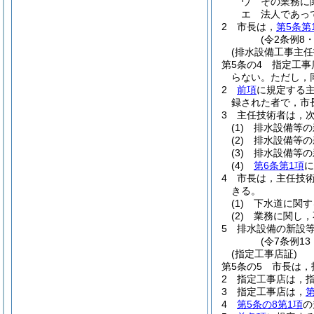
ウ
その業務に
エ
法人であっ
2
市長は，
第5条第
(令2条例8
(排水設備工事主任
第5条の4
指定工事
らない。
ただし，
2
前項
に規定する
録された者で，市
3
主任技術者は，
(1)
排水設備等の
(2)
排水設備等の
(3)
排水設備等の
(4)
第6条第1項
に
4
市長は，主任技
きる。
(1)
下水道に関す
(2)
業務に関し，
5
排水設備の新設
(令7条例1
(指定工事店証)
第5条の5
市長は，
2
指定工事店は，
3
指定工事店は，
第
4
第5条の8第1項
の