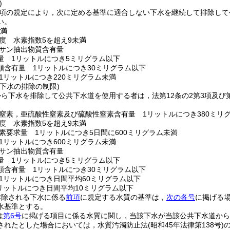
)
第1項の規定により，次に定める基準に適合しない下水を継続して排除し
い。
未満
度 水素指数5を超え9未満
サン抽出物質含有量
量 1リットルにつき5ミリグラム以下
類含有量 1リットルにつき30ミリグラム以下
1リットルにつき220ミリグラム未満
下水の排除の制限)
ら下水を排除して公共下水道を使用する者は，法第12条の2第3項及び
。
窒素，亜硫酸性窒素及び硫酸性窒素含有量 1リットルにつき380ミリ
度 水素指数5を超え9未満
素要求量 1リットルにつき5日間に600ミリグラム未満
1リットルにつき600ミリグラム未満
サン抽出物質含有量
量 1リットルにつき5ミリグラム以下
類含有量 1リットルにつき30ミリグラム以下
1リットルにつき日間平均60ミリグラム以下
リットルにつき日間平均10ミリグラム以下
排除される下水に係る
前項
に規定する水質の基準は，
次の各号
に掲げる
水基準とする。
は
第6号
に掲げる項目に係る水質に関し，当該下水が当該公共下水道から
されたとした場合においては，水質汚濁防止法
(昭和45年法律第138号)