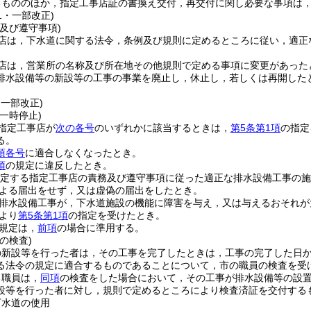
るもののほか，指定工事店証の書換え交付，再交付に関し必要な事項は
21・一部改正)
及び遵守事項)
店は，下水道に関する法令，条例及び規則に定めるところに従い，適正
店は，営業所の名称及び所在地その他規則で定める事項に変更があった
排水設備等の新設等の工事の事業を廃止し，休止し，若しくは再開した
・一部改正)
一時停止)
指定工事店が
次の各号
のいずれかに該当するときは，
第5条第1項
の指定
る。
項各号
に適合しなくなったとき。
項
の規定に違反したとき。
規定する指定工事店の責務及び遵守事項に従った適正な排水設備工事の施
よる届出をせず，又は虚偽の届出をしたとき。
排水設備工事が，下水道施設の機能に障害を与え，又は与えるおそれが
より
第5条第1項
の指定を受けたとき。
規定は，
前項
の場合に準用する。
の検査)
の新設等を行った者は，その工事を完了したときは，工事の完了した日か
る法令の規定に適合するものであることについて，市の職員の検査を受
る職員は，
同項
の検査をした場合において，その工事が排水設備等の設
設等を行った者に対し，規則で定めるところにより検査済証を交付する
下水道の使用