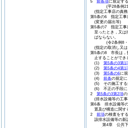
5
前各項
に規定す
(平28条例
(指定工事店の責務
第5条の6
指定工事
(変更の届出等)
第5条の7
指定工事
至ったとき，又は
ばならない。
(令2条例8
(指定の取消し又は
第5条の8
市長は，
止することができ
(1)
第5条の3第1
(2)
第5条の4第1
(3)
第5条の6
に
(4)
前条
の規定に
(5)
その施工する
(6)
不正の手段に
2
第5条の3第2項
の
(排水設備等の工事
第6条
排水設備等
置及び構造に関す
2
前項
の検査をす
該排水設備等の新
第4章
公共