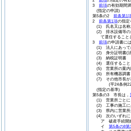
2
前項
の指定の有
3
前項
の有効期間
(指定の申請)
第5条の2
前条第1
2
前条第1項
の指定
(1)
氏名又は名称
(2)
排水設備等の
て選任すること
3
前項
の申請書に
(1)
法人にあって
(2)
身分証明書
(
(3)
納税証明書
(4)
選任すること
(5)
営業所の案内
(6)
所有機器調書
(7)
その他市長が
(平24条例
(指定の基準)
第5条の3
市長は，
(1)
営業所ごとに
(2)
工事の施工に
(3)
県内に営業所
(4)
次のいずれに
ア
破産手続開
イ
第5条の8第