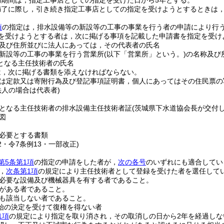
効期間は，指定工事店としての指定を受けた日から5年とする。
満了に際し，引き続き指定工事店としての指定を受けようとするときは
項
の指定は，排水設備等の新設等の工事の事業を行う者の申請により行
を受けようとする者は，次に掲げる事項を記載した申請書を指定を受け
及び住所並びに法人にあっては，その代表者の氏名
新設等の工事の事業を行う営業所
(以下「営業所」という。)
の名称及び
となる主任技術者の氏名
は，次に掲げる書類を添えなければならない。
は定款又は寄附行為及び登記事項証明書，個人にあってはその住民票の
法人の場合は代表者)
となる主任技術者の排水設備主任技術者証
(茨城県下水道協会長が交付
図
必要とする書類
22・令7条例13・一部改正)
第5条第1項
の指定の申請をした者が，
次の各号
のいずれにも適合してい
，
次条第1項
の規定により主任技術者として登録を受けた者を選任して
必要な設備及び機械器具を有する者であること。
がある者であること。
も該当しない者であること。
始の決定を受けて復権を得ない者
1項
の規定により指定を取り消され，その取消しの日から2年を経過しな