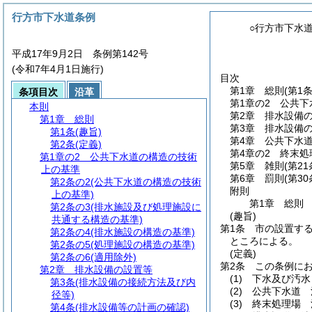
行方市下水道条例
○行方市下水
平成17年9月2日 条例第142号
(令和7年4月1日施行)
目次
第1章
総則
(第1
条項目次
沿革
第1章の2
公共下
本則
第2章
排水設備
第1章
総則
第3章
排水設備
第1条
(趣旨)
第4章
公共下水
第2条
(定義)
第4章の2
終末処
第1章の2
公共下水道の構造の技術
第5章
雑則
(第2
上の基準
第6章
罰則
(第3
第2条の2
(公共下水道の構造の技術
附則
上の基準)
第1章
総則
第2条の3
(排水施設及び処理施設に
(趣旨)
共通する構造の基準)
第1条
市の設置す
第2条の4
(排水施設の構造の基準)
ところによる。
第2条の5
(処理施設の構造の基準)
(定義)
第2条の6
(適用除外)
第2条
この条例に
第2章
排水設備の設置等
(1)
下水及び汚水
第3条
(排水設備の接続方法及び内
(2)
公共下水道 
径等)
(3)
終末処理場 
第4条
(排水設備等の計画の確認)