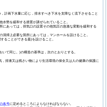
つ，計画下水量に応じ，排水すべき下水を支障なく流下させること
他水勢を緩和する措置が講ぜられていること。
所にあっては，排気口の設置その他気圧の急激な変動を緩和する
の清掃上必要な箇所にあっては，マンホールを設けること。
することができる蓋)
を設けること。
おいて同じ。)
の構造の基準は，次のとおりとする。
気，排液又は残さい物により生活環境の保全又は人の健康の保護に
の各号
に定めるところによらなければならない。