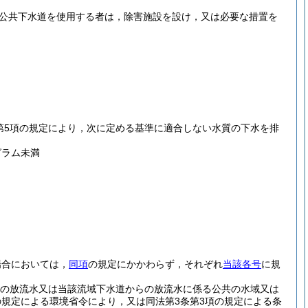
て公共下水道を使用する者は，除害施設を設け，又は必要な措置を
第5項の規定により，次に定める基準に適合しない水質の下水を排
グラム未満
場合においては，
同項
の規定にかかわらず，それぞれ
当該各号
に規
の放流水又は当該流域下水道からの放流水に係る公共の水域又は
の規定による環境省令により，又は同法第3条第3項の規定による条