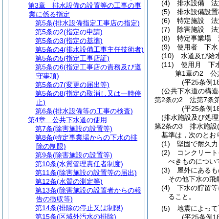
(4)
排水設備 法
第3章
排水設備の設置等の工事の事
(5)
排水設備設置
業に係る指定
(6)
特定施設 法
第5条
(排水設備指定工事店の指定)
(7)
除害施設 法
第5条の2
(指定の申請)
(8)
特定事業場 
第5条の3
(指定の基準)
(9)
使用者 下水
第5条の4
(排水設備工事主任技術者)
(10)
水道及び給
第5条の5
(指定工事店証)
(11)
使用月 下
第5条の6
(指定工事店の責務及び遵
第1章の2
公
守事項)
(平25条例1
第5条の7
(変更の届出等)
(公共下水道の構造
第5条の8
(指定の取消し又は一時停
第2条の2
法第7条
止)
(平25条例1
第6条
(排水設備等の工事の検査)
(排水施設及び処
第4章
公共下水道の使用
第2条の3
排水施設
第7条
(除害施設の設置等)
基準は，次のとお
第8条
(特定事業場からの下水の排
(1)
堅固で耐久力
除の制限)
(2)
コンクリート
第9条
(除害施設の設置等)
べきものについ
第10条
(水質管理責任者制度)
(3)
屋外にあるも
第11条
(除害施設の設置等の届出)
その他下水の飛
第12条
(水質の測定等)
(4)
下水の貯留等
第13条
(除害施設の設置者からの報
ること。
告の徴収等)
第14条
(排除の停止又は制限)
(5)
地震によって
第15条
(区域外汚水の排除)
(平25条例1