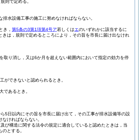
，規則で定める。
な排水設備工事の施工に努めなければならない。
とき，
第5条の3第1項第4号ア
若しくは
エ
のいずれかに該当するに
ときは，規則で定めるところにより，その旨を市長に届け出なけれ
を取り消し，又は6か月を超えない範囲内において指定の効力を停
工ができないと認められるとき。
大であるとき。
ら5日以内にその旨を市長に届け出て，その工事が排水設備等の設
けなければならない。
置及び構造に関する法令の規定に適合していると認めたときは，当
ものとする。