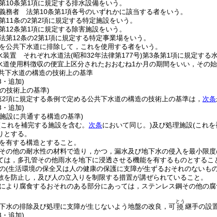
第10条第1項に規定する排水設備をいう。
義務者 法第10条第1項各号のいずれかに該当する者をいう。
第11条の2第2項に規定する特定施設をいう。
第12条第1項に規定する除害施設をいう。
法第12条の2第1項に規定する特定事業場をいう。
を公共下水道に排除して，これを使用する者をいう。
水装置 それぞれ水道法
(昭和32年法律第177号)
第3条第1項に規定する
水道使用料徴収の便宜上区分されたおおむね1か月の期間をいい，その
共下水道の構造の技術上の基準
8・追加)
の技術上の基準)
第2項に規定する条例で定める公共下水道の構造の技術上の基準は，
次条
8・追加)
理施設に共通する構造の基準)
(これを補完する施設を含む。
次条
において同じ。)
及び処理施設
(これ
りとする。
を有する構造とすること。
その他の耐水性の材料で造り，かつ，漏水及び地下水の侵入を最小限度
ては，多孔管その他雨水を地下に浸透させる機能を有するものとするこ
の
(生活環境の保全又は人の健康の保護に支障が生ずるおそれのないもの
散を防止し，及び人の立入りを制限する措置が講ぜられていること。
により腐食するおそれのある部分にあっては，ステンレス鋼その他の腐
とう
下水の排除及び処理に支障が生じないよう地盤の改良，可
継手の設
撓
8・追加)