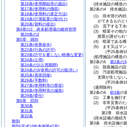
第16条
(使用開始等の届出)
(排水施設の構造の
第17条
(使用料の徴収)
第2条の4
排水施設
第18条
(使用料の算定方法)
(1)
排水管の内径
第19条
(計測装置の取付け)
ができるものと
第20条
(資料の提出)
(2)
流下する下水
第4章の2
終末処理場の維持管理
(3)
暗渠その他の
第20条の2
措置が講ぜられ
第5章
雑則
(4)
暗渠である構
第21条
(改善命令)
(5)
ます又はマン
第22条
(行為の許可)
(平25条例1
第23条
(許可を要しない軽微な変更)
(処理施設の構造の
第24条
(占用)
第2条の5
第2条の3
第24条の2
(占用期間)
(1)
脱臭施設の設
第24条の3
(使用の許可の取消し)
(2)
汚泥処理施設
第25条
(原状回復)
支障が生じない
第26条
(手数料)
(平25条例1
第27条
(使用料等の督促)
(適用除外)
第28条
(使用料等の減免)
第2条の6
前3条
の
第29条
(委任)
(1)
工事を施行す
第6章
罰則
(2)
非常災害のた
第30条
(平25条例1
第31条
第2章
排水
第32条
(排水設備の接続方
附則
第3条
排水設備の
附則
(平成18年条例第42号)