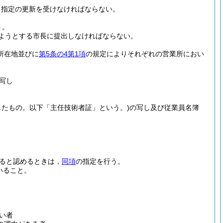
，指定の更新を受けなければならない。
う。
ようとする市長に提出しなければならない。
所在地並びに
第5条の4第1項
の規定によりそれぞれの営業所におい
写し
したもの。以下「主任技術者証」という。)
の写し及び従業員名簿
ると認めるときは，
同項
の指定を行う。
いること。
い者