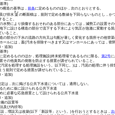
基準)
の構造の基準は，
前条
に定めるもののほか，次のとおりとする。
きょ
及び排水
の断面積は，規則で定める数値を下回らないものとし，か
渠
すること。
の水勢により損傷するおそれのある部分にあっては，減勢工の設置その
地下に設ける構造の部分で流下する下水により気圧が急激に変動する箇
ていること。
造の部分の下水の流路の方向又は勾配が著しく変化する箇所その他管渠
ホールには，蓋
(汚水を排除すべきます又はマンホールにあっては，密閉
8・追加)
基準)
に定めるもののほか，処理施設
(終末処理場であるものに限る。
第2号
に
置その他臭気の発散を防止する措置が講ぜられていること。
(汚泥を処理する処理施設をいう。以下同じ。)
は，汚泥の処理に伴う排
よう規則で定める措置が講ぜられていること。
8・追加)
規定は，次に掲げる公共下水道については，適用しない。
るために仮に設けられる公共下水道
めに必要な応急措置として設けられる公共下水道
8・追加)
設備の設置等
法及び内径等)
新設，増設又は改築
(以下「新設等」という。)
を行おうとするときは，
次