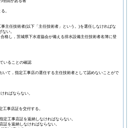
の理由がある者
とる。
工事主任技術者
(以下「主任技術者」という。)
を選任しなければな
げない。
に合格し，茨城県下水道協会が備える排水設備主任技術者名簿に登
ていることの確認
おいて，指定工事店の選任する主任技術者として認めないことがで
なければならない。
定工事店証を交付する。
指定工事店証を返納しなければならない。
店証を返納しなければならない。