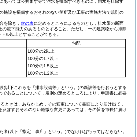
にあっては公共ます等で汚水を排除すべきものに，雨水を排除す
の施設を損傷するおそれのない箇所及び工事の実施方法で規則の
合を除き，
次の表
に定めるところによるものとし，排水渠の断面
上の流下能力のあるものとすること。
ただし，一の建築物から排除
ートル以上とすることができる。
勾配
100分の2以上
100分の1.7以上
100分の1.5以上
100分の1.2以上
設
(以下これらを「排水設備等」という。)
の新設等を行おうとする
のであることについて，規則の定めるところにより，申請書に必要
するときは，あらかじめ，その変更について書面により届け出て，
を及ぼすおそれのない軽微な変更にあっては，その旨を市長に届け
た者
(以下「指定工事店」という。)
でなければ行ってはならない。