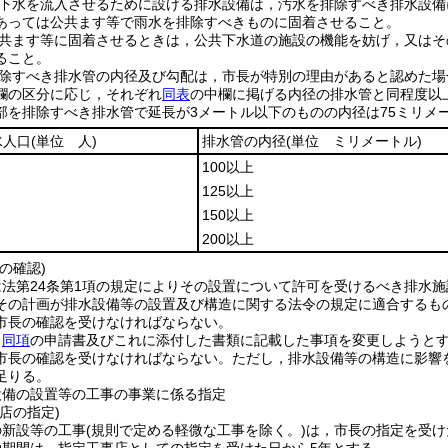
下水を流入させるために設ける排水設備は，汚水を排除すべき排水設備
あっては公共ます等で雨水を排除すべきものに固着させること。
共ます等に固着させるときは，公共下水道の施設の機能を妨げ，又はそ
ること。
除すべき排水管の内径及び勾配は，市長が特別の理由があると認めた場
欄の区分に応じ，それぞれ
同表
の中欄に掲げる内径の排水管と同程度以
部を排除すべき排水管で延長が3メートル以下のものの内径は75ミリメ
水人口
(単位 人)
排水管の内径
(単位 ミリメートル)
100以上
125以上
150以上
200以上
の確認)
法第24条第1項の規定によりその設置について許可を受けるべき排水施
その計画が排水設備等の設置及び構造に関する法令の規定に適合するも
市長の確認を受けなければならない。
，
同項
の申請書及びこれに添付した書類に記載した事項を変更しようと
市長の確認を受けなければならない。
ただし，排水設備等の構造に影響
足りる。
設備の設置等の工事の事業に係る指定
店の指定)
の新設等の工事
(規則で定める軽微な工事を除く。)
は，市長の指定を受け