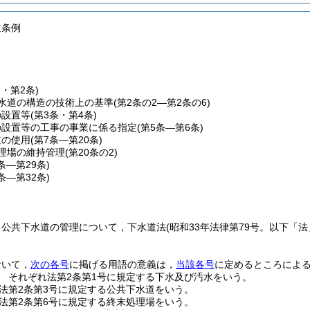
道条例
条・第2条)
水道の構造の技術上の基準
(第2条の2―第2条の6)
の設置等
(第3条・第4条)
の設置等の工事の事業に係る指定
(第5条―第6条)
道の使用
(第7条―第20条)
理場の維持管理
(第20条の2)
1条―第29条)
0条―第32条)
る公共下水道の管理について，下水道法
(昭和33年法律第79号。以下「法
おいて，
次の各号
に掲げる用語の意義は，
当該各号
に定めるところによ
 それぞれ法第2条第1号に規定する下水及び汚水をいう。
法第2条第3号に規定する公共下水道をいう。
法第2条第6号に規定する終末処理場をいう。