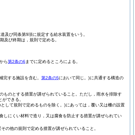
水道及び同条第9項に規定する給水装置をいう。
始期及び終期は，規則で定める。
から
第2条の6
までに定めるところによる。
を補完する施設を含む。
第2条の5
において同じ。)
に共通する構造の
のものとする措置が講ぜられていること。
ただし，雨水を排除す
とができる。
として規則で定めるものを除く。)
にあっては，覆い又は柵の設置
食しにくい材料で造り，又は腐食を防止する措置が講ぜられてい
置その他の規則で定める措置が講ぜられていること。