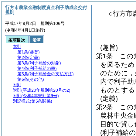
行方市農業金融制度資金利子助成金交付
規則
○行方市
平成17年9月2日 規則第106号
(令和4年4月1日施行)
条項目次
沿革
(趣旨)
本則
第1条
(趣旨)
第1条
この
第2条
(定義)
第3条
(利子補給の対象)
を図るため
第4条
(利子補給の率)
のために，
第5条
(利子補給金の支払方法)
第6条
(その他)
内で利子助
附則
ものとする
附則
(平成20年規則第20号の2)
附則
(令和4年規則第9号)
(定義)
別記様式
(第5条関係)
第2条
この
農林中央金
目的で貸し
(利子補給の