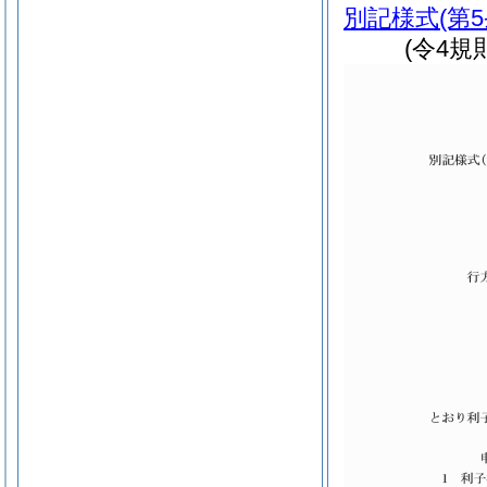
別記様式
(第
(令4規