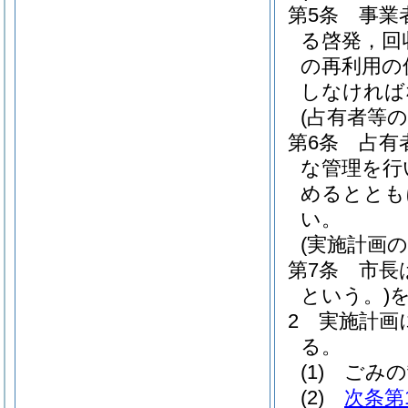
第5条
事業
る啓発，回
の再利用の
しなければ
(占有者等の
第6条
占有
な管理を行
めるととも
い。
(実施計画の
第7条
市長
という。)
2
実施計画
る。
(1)
ごみの
(2)
次条第