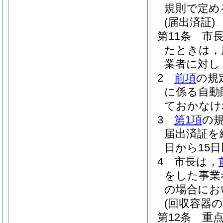
規則で定め
(届出済証)
第11条
市
たときは，
業者に対し
2
前項
の規
に係る自動
ておかなけ
3
第1項
の
届出済証を
日から15
4
市長は，
をした事業
の場合にお
(回収容器
第12条
重