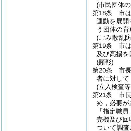
(市民団体
第18条
市
運動を展開
う団体の育
(ごみ散乱
第19条
市
及び高揚を
(顕彰)
第20条
市
者に対して
(立入検査等
第21条
市
め，必要が
「指定職員
売機及び回
ついて調査