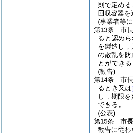
則で定める
回収容器を
(事業者等
第13条
市
ると認めら
を製造し，
の散乱を防
とができる
(勧告)
第14条
市
るとき又は
し，期限を
できる。
(公表)
第15条
市
勧告に従わ