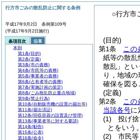
行方市ごみの散乱防止に関する条例
○行方市
平成17年9月2日 条例第109号
(平成17年9月2日施行)
(目的)
条項目次
沿革
第1条
この
本則
第1条
(目的)
紙等の散乱
第2条
(定義)
第3条
(市の責務)
散乱」とい
第4条
(市民等の責務)
り，地域の
第5条
(事業者の責務)
第6条
(占有者等の責務)
確保を図る
第7条
(実施計画の策定)
(定義)
第8条
(ごみ散乱防止重点地域)
第9条
(禁止行為)
第2条
この
第10条
(自動販売機の設置の届出等)
当該各号
に
第11条
(届出済証)
第12条
(回収容器の設置及び管理)
(1)
投げ捨
第13条
(事業者等に対する要請)
とをいう
第14条
(勧告)
第15条
(公表)
(2)
市民等
第16条
(命令)