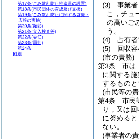
第17条
(ごみ散乱防止推進員の設置)
(3)
事業者
第18条
(市民団体の育成及び支援)
こ，チュ
第19条
(ごみ散乱防止に関する啓発・
広報の実施)
の高いご
第20条
(顕彰)
う。
第21条
(立入検査等)
第22条
(委任)
(4)
占有者
第23条
(罰則)
(5)
回収容
第24条
附則
(市の責務)
第3条
市は
に関する施
するものと
(市民等の責
第4条
市民
り，又は回
に努めると
ない。
(事業者の責