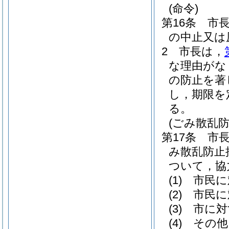
(命令)
第16条
市
の中止又は
2
市長は，
な理由がな
の防止を著
し，期限を
る。
(ごみ散乱
第17条
市
み散乱防止
ついて，協
(1)
市民に
(2)
市民に
(3)
市に対
(4)
その他