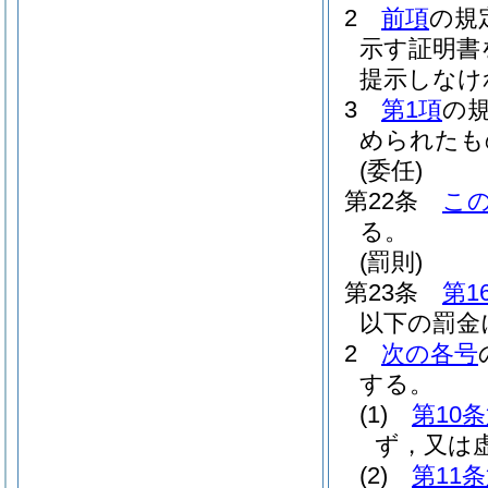
2
前項
の規
示す証明書
提示しなけ
3
第1項
の
められたも
(委任)
第22条
こ
る。
(罰則)
第23条
第1
以下の罰金
2
次の各号
する。
(1)
第10
ず，又は
(2)
第11