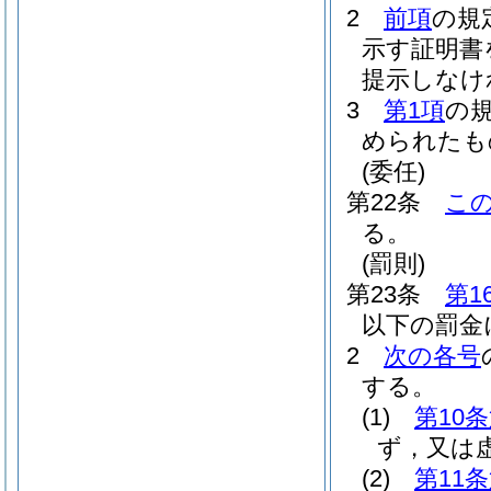
2
前項
の規
示す証明書
提示しなけ
3
第1項
の
められたも
(委任)
第22条
こ
る。
(罰則)
第23条
第1
以下の罰金
2
次の各号
する。
(1)
第10
ず，又は
(2)
第11