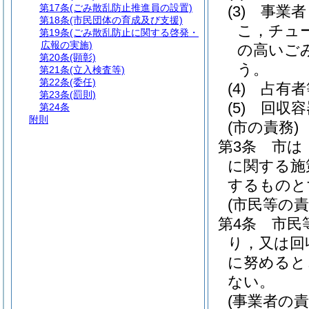
第17条
(ごみ散乱防止推進員の設置)
(3)
事業者
第18条
(市民団体の育成及び支援)
こ，チュ
第19条
(ごみ散乱防止に関する啓発・
広報の実施)
の高いご
第20条
(顕彰)
う。
第21条
(立入検査等)
第22条
(委任)
(4)
占有者
第23条
(罰則)
(5)
回収容
第24条
附則
(市の責務)
第3条
市は
に関する施
するものと
(市民等の責
第4条
市民
り，又は回
に努めると
ない。
(事業者の責