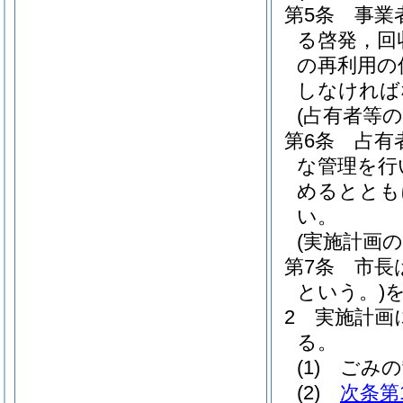
第5条
事業
る啓発，回
の再利用の
しなければ
(占有者等の
第6条
占有
な管理を行
めるととも
い。
(実施計画の
第7条
市長
という。)
2
実施計画
る。
(1)
ごみの
(2)
次条第