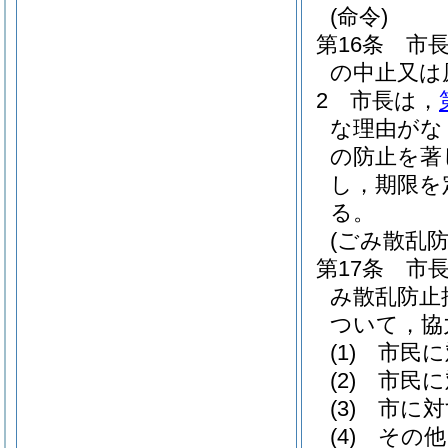
(命令)
第16条
市
の中止又は
2
市長は，
な理由がな
の防止を著
し，期限を
る。
(ごみ散乱
第17条
市
み散乱防止
ついて，協
(1)
市民に
(2)
市民に
(3)
市に対
(4)
その他