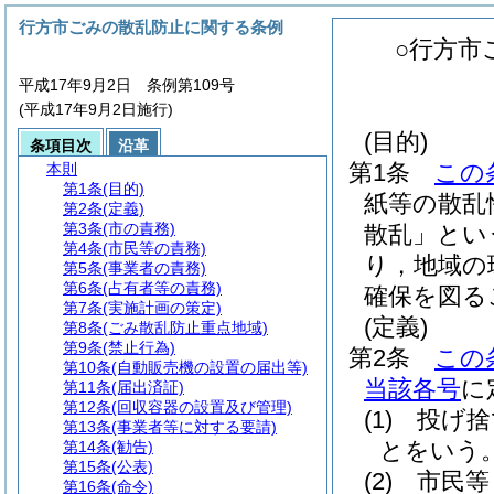
行方市ごみの散乱防止に関する条例
○行方市
平成17年9月2日 条例第109号
(平成17年9月2日施行)
(目的)
条項目次
沿革
第1条
この
本則
第1条
(目的)
紙等の散乱
第2条
(定義)
第3条
(市の責務)
散乱」とい
第4条
(市民等の責務)
り，地域の
第5条
(事業者の責務)
第6条
(占有者等の責務)
確保を図る
第7条
(実施計画の策定)
(定義)
第8条
(ごみ散乱防止重点地域)
第9条
(禁止行為)
第2条
この
第10条
(自動販売機の設置の届出等)
当該各号
に
第11条
(届出済証)
第12条
(回収容器の設置及び管理)
(1)
投げ捨
第13条
(事業者等に対する要請)
とをいう
第14条
(勧告)
第15条
(公表)
(2)
市民等
第16条
(命令)