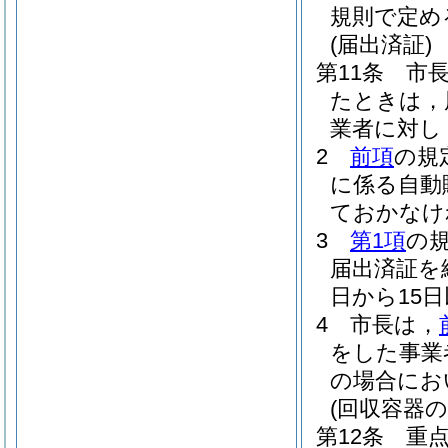
規則で定め
(届出済証)
第11条
市
たときは，
業者に対し
2
前項
の規
に係る自動
ておかなけ
3
第1項
の
届出済証を
日から15
4
市長は，
をした事業
の場合にお
(回収容器
第12条
重