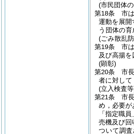
(市民団体
第18条
市
運動を展開
う団体の育
(ごみ散乱
第19条
市
及び高揚を
(顕彰)
第20条
市
者に対して
(立入検査等
第21条
市
め，必要が
「指定職員
売機及び回
ついて調査