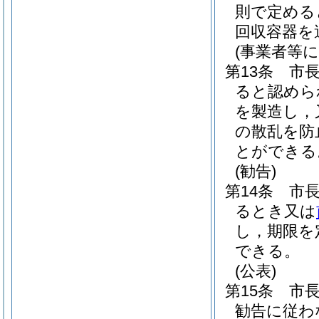
則で定める
回収容器を
(事業者等
第13条
市
ると認めら
を製造し，
の散乱を防
とができる
(勧告)
第14条
市
るとき又は
し，期限を
できる。
(公表)
第15条
市
勧告に従わ