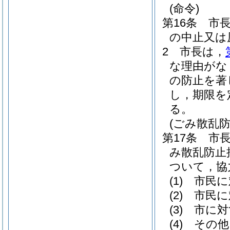
(命令)
第16条
市
の中止又は
2
市長は，
な理由がな
の防止を著
し，期限を
る。
(ごみ散乱
第17条
市
み散乱防止
ついて，協
(1)
市民に
(2)
市民に
(3)
市に対
(4)
その他