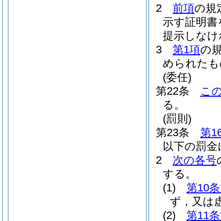
2
前項
の規
示す証明書
提示しなけ
3
第1項
の
められたも
(委任)
第22条
こ
る。
(罰則)
第23条
第1
以下の罰金
2
次の各号
する。
(1)
第10
ず，又は
(2)
第11