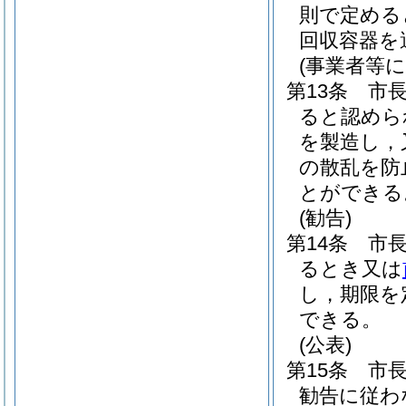
則で定める
回収容器を
(事業者等
第13条
市
ると認めら
を製造し，
の散乱を防
とができる
(勧告)
第14条
市
るとき又は
し，期限を
できる。
(公表)
第15条
市
勧告に従わ