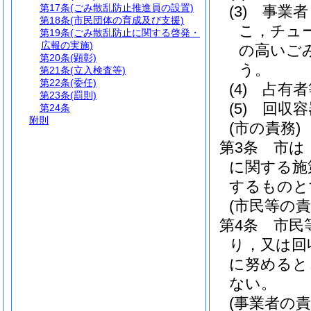
第17条
(ごみ散乱防止推進員の設置)
(3)
事業者
第18条
(市民団体の育成及び支援)
こ，チュ
第19条
(ごみ散乱防止に関する啓発・
広報の実施)
の高いご
第20条
(顕彰)
う。
第21条
(立入検査等)
第22条
(委任)
(4)
占有者
第23条
(罰則)
(5)
回収容
第24条
附則
(市の責務)
第3条
市は
に関する施
するものと
(市民等の責
第4条
市民
り，又は回
に努めると
ない。
(事業者の責