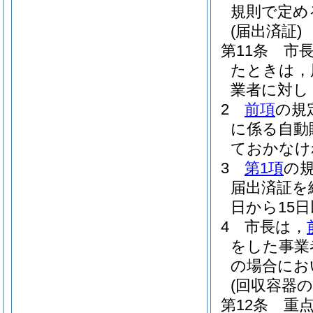
規則で定め
(届出済証)
第11条
市
たときは，
業者に対し
2
前項
の規
に係る自動
ておかなけ
3
第1項
の
届出済証を
日から15
4
市長は，
をした事業
の場合にお
(回収容器
第12条
重