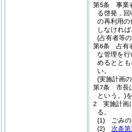
第5条
事業
る啓発，回
の再利用の
しなければ
(占有者等の
第6条
占有
な管理を行
めるととも
い。
(実施計画の
第7条
市長
という。)
2
実施計画
る。
(1)
ごみの
(2)
次条第