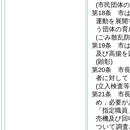
(市民団体
第18条
市
運動を展開
う団体の育
(ごみ散乱
第19条
市
及び高揚を
(顕彰)
第20条
市
者に対して
(立入検査等
第21条
市
め，必要が
「指定職員
売機及び回
ついて調査