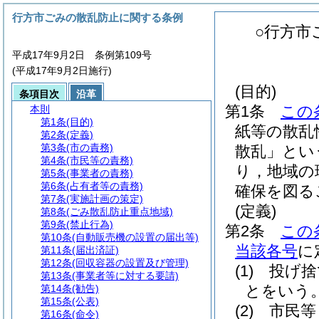
行方市ごみの散乱防止に関する条例
○行方市
平成17年9月2日 条例第109号
(平成17年9月2日施行)
(目的)
条項目次
沿革
第1条
この
本則
第1条
(目的)
紙等の散乱
第2条
(定義)
第3条
(市の責務)
散乱」とい
第4条
(市民等の責務)
り，地域の
第5条
(事業者の責務)
第6条
(占有者等の責務)
確保を図る
第7条
(実施計画の策定)
(定義)
第8条
(ごみ散乱防止重点地域)
第9条
(禁止行為)
第2条
この
第10条
(自動販売機の設置の届出等)
当該各号
に
第11条
(届出済証)
第12条
(回収容器の設置及び管理)
(1)
投げ捨
第13条
(事業者等に対する要請)
とをいう
第14条
(勧告)
第15条
(公表)
(2)
市民等
第16条
(命令)