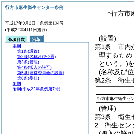
行方市麻生衛生センター条例
○行方市
平成17年9月2日 条例第104号
(平成22年4月1日施行)
(設置)
条項目次
沿革
第1条
市内
本則
第1条
(設置)
理するため
第2条
(名称及び位置)
第3条
(管理)
という。)
第4条
(搬入の許可)
(名称及び位
第5条
(運営委員会の設置)
第6条
(委任)
第2条
衛生
附則
附則
(平成22年条例第7号)
行方市麻生衛生セ
(管理)
第3条
衛生
2
衛生セン
(搬入の許可