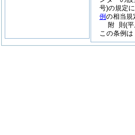
号)
の規定
例
の相当規
附
則
(
この条例は