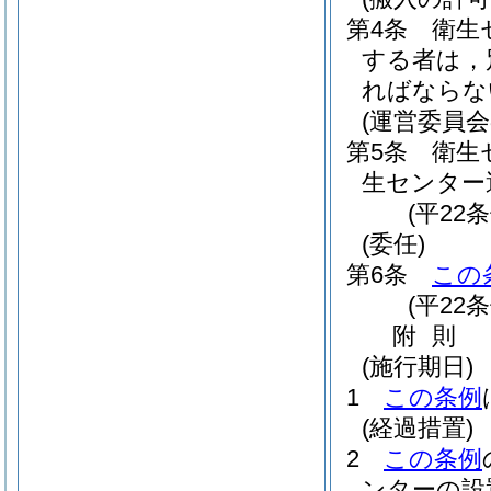
第4条
衛生
する者は，
ればならな
(運営委員会
第5条
衛生
生センター
(平22
(委任)
第6条
この
(平22
附
則
(施行期日)
1
この条例
(経過措置)
2
この条例
ンターの設