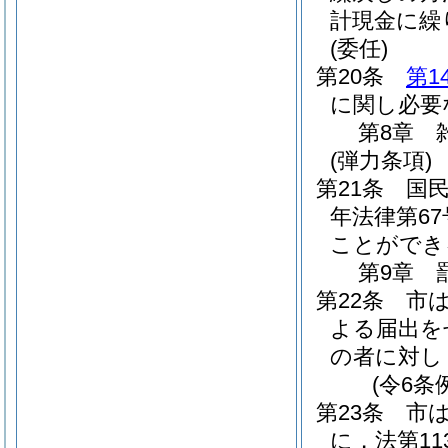
計現金に繰
(委任)
第20条
第1
に関し必要
第8章
(弾力条項)
第21条
国
年法律第67
ことができ
第9章
第22条
市
よる届出を
の者に対し
(令6条
第23条
市
に，法第1