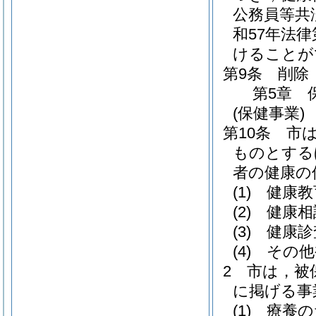
公務員等共
和57年法律
けることが
第9条
削除
第5章
(保健事業)
第10条
市
ものとする
者の健康の
(1)
健康教
(2)
健康相
(3)
健康診
(4)
その他
2
市は，被
に掲げる事
(1)
療養の