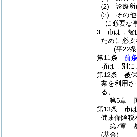
(2)
診療所
(3)
その他
に必要な
3
市は，被
ために必要
(平22
第11条
前
項は，別に
第12条
被
業を利用さ
る。
第6章
第13条
市
健康保険税
第7章
(基金)