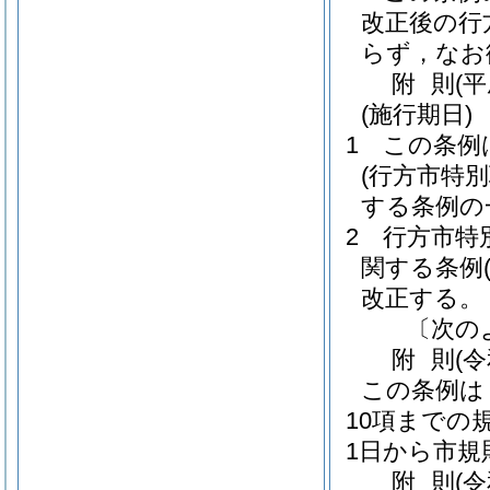
改正後の行
らず，なお
附
則
(
(施行期日)
1
この条例
(行方市特
する条例の
2
行方市特
関する条例
改正する。
〔次の
附
則
(
この条例は
10項までの
1日から市
附
則
(