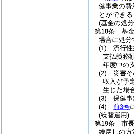
健事業の費
とができる
(基金の処分
第18条
基
場合に処分
(1)
流行性
支払義務
年度中の
(2)
災害そ
収入が予
生じた場
(3)
保健事
(4)
前3号
(繰替運用)
第19条
市
繰戻しの方