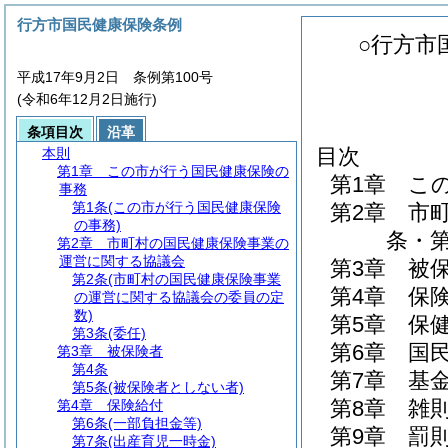
行方市国民健康保険条例
○行方市
平成17年9月2日 条例第100号
(令和6年12月2日施行)
条項目次
沿革
目次
本則
第1章
この市が行う国民健康保険の
第1章
こ
事務
第1条
(この市が行う国民健康保険
第2章
市
の事務)
条・第
第2章
市町村の国民健康保険事業の
運営に関する協議会
第3章
被
第2条
(市町村の国民健康保険事業
第4章
保
の運営に関する協議会の委員の定
数)
第5章
保
第3条
(委任)
第6章
国
第3章
被保険者
第4条
第7章
基
第5条
(被保険者としない者)
第8章
雑
第4章
保険給付
第6条
(一部負担金等)
第9章
罰
第7条
(出産育児一時金)