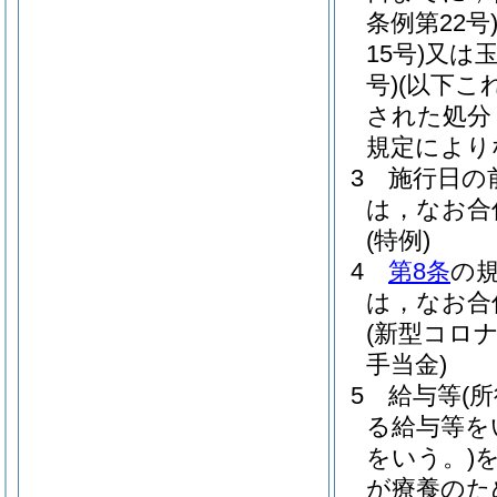
条例第22号
15号)
又は
号)
(以下こ
された処分
規定により
3
施行日の
は，なお合
(特例)
4
第8条
の
は，なお合
(新型コロ
手当金)
5
給与等
(
る給与等を
をいう。)
が療養のた