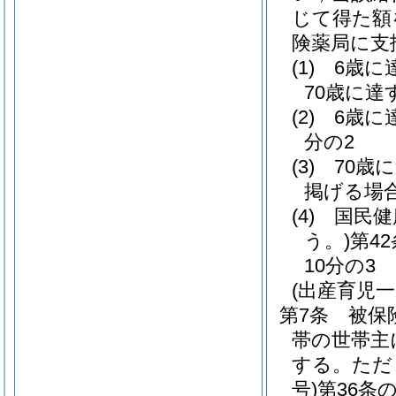
じて得た額
険薬局に支
(1)
6歳に
70歳に達
(2)
6歳に
分の2
(3)
70歳
掲げる場
(4)
国民健
う。)
第4
10分の3
(出産育児一
第7条
被保
帯の世帯主
する。
ただ
号)
第36条