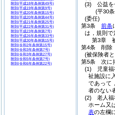
(3)
公益を
附則
(平成18年条例第49号)
附則
(平成19年条例第9号)
(平30
附則
(平成20年条例第15号)
附則
(平成20年条例第44号)
(委任)
附則
(平成21年条例第25号)
第3条
前条
附則
(平成22年条例第31号)
附則
(平成23年条例第7号)
は，規則で
附則
(平成26年条例第33号)
第3章
附則
(平成30年条例第15号)
附則
(令和2年条例第15号)
第4条
削除
附則
(令和3年条例第7号)
(被保険者と
附則
(令和3年条例第27号)
附則
(令和5年条例第7号)
第5条
次に
附則
(令和6年条例第22号)
(1)
児童福
祉施設に
であって
者のない
(2)
老人福
ホーム又
表
の左欄