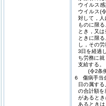
ウイルス感
ウイルス
(
対して，人
ものに限る
とき，又は
ときに限る
し，その労
3日を経過
ち労務に就
支給する。
(令2条
6
傷病手当
日の属する
の合計額を
があるとき
あるときは