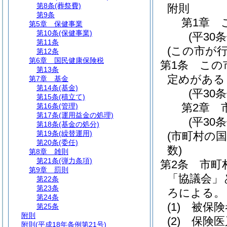
第8条
(葬祭費)
附則
第9条
第1章
第5章
保健事業
第10条
(保健事業)
(平30
第11条
(この市が
第12条
第6章
国民健康保険税
第1条
この
第13条
定めがある
第7章
基金
第14条
(基金)
(平30
第15条
(積立て)
第2章
第16条
(管理)
第17条
(運用益金の処理)
(平30
第18条
(基金の処分)
第19条
(繰替運用)
(市町村の
第20条
(委任)
数)
第8章
雑則
第21条
(弾力条項)
第2条
市町
第9章
罰則
「協議会」
第22条
第23条
ろによる。
第24条
(1)
被保険
第25条
附則
(2)
保険医
附則
(平成18年条例第21号)