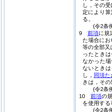
し，その受
定により算
る。
(令2条
9
前項
に規
た場合にお
等の全部又
ったときは
なかった場
ないときは
し，
同項た
きは，その
(令2条
10
前項
の
を使用する
(令2条