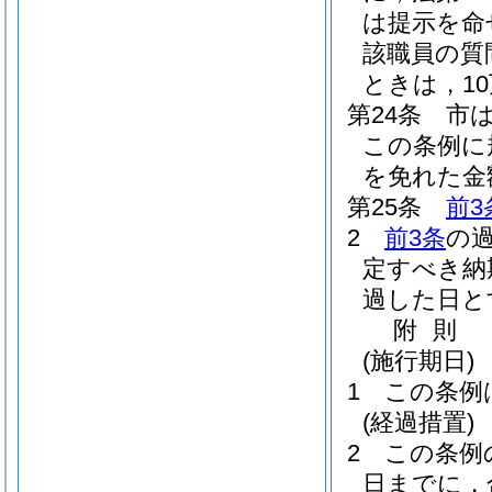
は提示を命
該職員の質
ときは，1
第24条
市
この条例に
を免れた金
第25条
前3
2
前3条
の
定すべき納
過した日と
附
則
(施行期日)
1
この条例
(経過措置)
2
この条例
日までに，