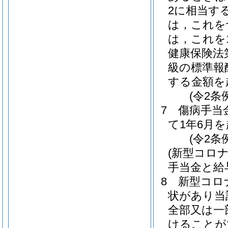
2に相当す
は，これを
は，これを
健康保険法
級の標準報
する金額を
(令2条
7
傷病手当
て1年6月
(令2条
(新型コロ
手当金と給
8
新型コロ
状があり当
全部又は一
けることが