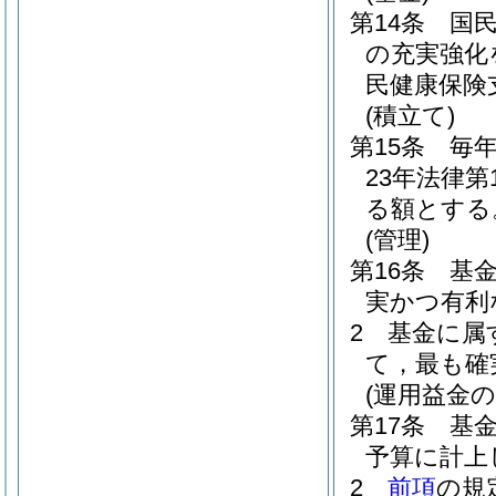
第14条
国
の充実強化
民健康保険
(積立て)
第15条
毎
23年法律第1
る額とする
(管理)
第16条
基
実かつ有利
2
基金に属
て，最も確
(運用益金の
第17条
基
予算に計上
2
前項
の規