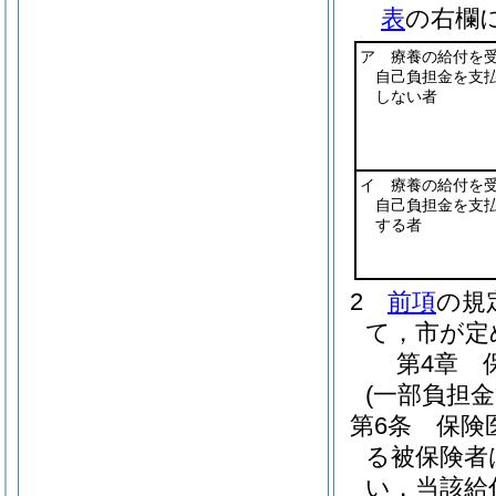
表
の右欄
ア 療養の給付を
自己負担金を支
しない者
イ 療養の給付を
自己負担金を支
する者
2
前項
の規
て，市が定
第4章
(一部負担金
第6条
保険
る被保険者
い，当該給