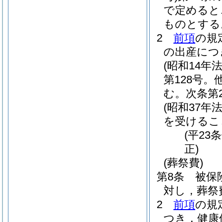
で定めると
ものとする
2
前項
の規
の出産につ
(昭和14年法
第128号
む。次条第
(昭和37年法
を受けるこ
(平23
正)
(葬祭費)
第8条
被保
対し，葬祭
2
前項
の規
つき，健康