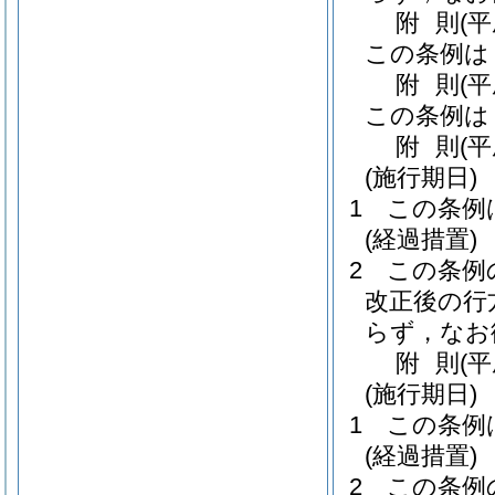
附
則
(
この条例は
附
則
(
この条例は
附
則
(
(施行期日)
1
この条例
(経過措置)
2
この条例
改正後の行
らず，なお
附
則
(
(施行期日)
1
この条例
(経過措置)
2
この条例