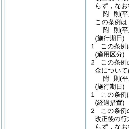
らず，なお
附
則
(
この条例は
附
則
(
(施行期日)
1
この条例
(適用区分)
2
この条例
金について
附
則
(
(施行期日)
1
この条例
(経過措置)
2
この条例
改正後の行
らず，なお