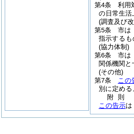
第4条
利用
の日常生活
(調査及び改
第5条
市は
指示するも
(協力体制)
第6条
市は
関係機関と
(その他)
第7条
この
別に定める
附
則
この告示
は