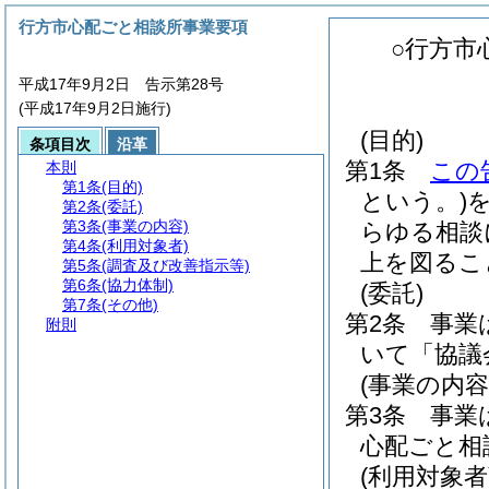
行方市心配ごと相談所事業要項
○行方市
平成17年9月2日 告示第28号
(平成17年9月2日施行)
(目的)
条項目次
沿革
第1条
この
本則
第1条
(目的)
という。)
第2条
(委託)
第3条
(事業の内容)
らゆる相談
第4条
(利用対象者)
上を図るこ
第5条
(調査及び改善指示等)
第6条
(協力体制)
(委託)
第7条
(その他)
第2条
事業
附則
いて「協議
(事業の内容
第3条
事業
心配ごと相
(利用対象者