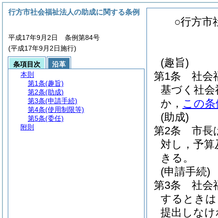
行方市社会福祉法人の助成に関する条例
○行方市
平成17年9月2日 条例第84号
(平成17年9月2日施行)
(趣旨)
条項目次
沿革
第1条
社会
本則
第1条
(趣旨)
基づく社会
第2条
(助成)
第3条
(申請手続)
か，
この条
第4条
(使用制限等)
(助成)
第5条
(委任)
附則
第2条
市長
対し，予算
きる。
(申請手続)
第3条
社会
するときは
提出しなけ