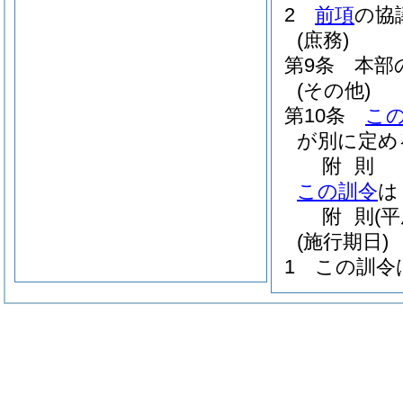
2
前項
の協
(庶務)
第9条
本部
(その他)
第10条
こ
が別に定め
附
則
この訓令
は
附
則
(
(施行期日)
1
この訓令