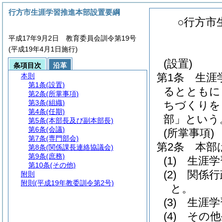
行方市生涯学習推進本部設置要綱
○行方市
平成17年9月2日 教育委員会訓令第19号
(平成19年4月1日施行)
(設置)
条項目次
沿革
第1条
生涯
本則
第1条
(設置)
るとともに
第2条
(所掌事項)
第3条
(組織)
ちづくりを
第4条
(任期)
部」という
第5条
(本部長及び副本部長)
第6条
(会議)
(所掌事項)
第7条
(専門部会)
第2条
本部
第8条
(関係課長連絡協議会)
第9条
(庶務)
(1)
生涯学
第10条
(その他)
(2)
関係行
附則
附則
(平成19年教委訓令第2号)
と。
(3)
生涯学
(4)
その他