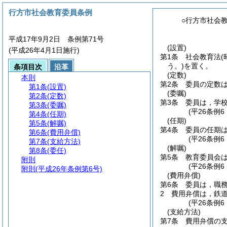
行方市社会教育委員条例
○行方市社会
平成17年9月2日 条例第71号
(設置)
(平成26年4月1日施行)
第1条
社会教育法
(
う。)
を置く。
条項目次
沿革
(定数)
本則
第2条
委員の定数は
第1条
(設置)
(委嘱)
第2条
(定数)
第3条
委員は，学
第3条
(委嘱)
(平26条例6
第4条
(任期)
(任期)
第5条
(解嘱)
第4条
委員の任期
第6条
(費用弁償)
(平26条例
第7条
(支給方法)
(解嘱)
第8条
(委任)
第5条
教育委員会
附則
(平26条例
附則
(平成26年条例第6号)
(費用弁償)
第6条
委員は，職
2
費用弁償は，鉄
(平26条例
(支給方法)
第7条
費用弁償の