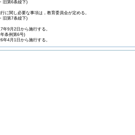
6・旧第6条繰下)
施行に関し必要な事項は，教育委員会が定める。
6・旧第7条繰下)
17年9月2日から施行する。
6年
条例第6号)
6年4月1日から施行する。