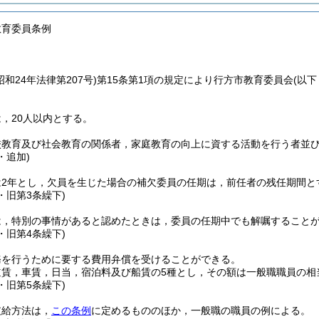
教育委員条例
昭和24年法律第207号)
第15条第1項の規定により行方市教育委員会
(以
，20人以内とする。
校教育及び社会教育の関係者，家庭教育の向上に資する活動を行う者並
・追加)
は2年とし，欠員を生じた場合の補欠委員の任期は，前任者の残任期間と
6・旧第3条繰下)
は，特別の事情があると認めたときは，委員の任期中でも解嘱すること
6・旧第4条繰下)
務を行うために要する費用弁償を受けることができる。
道賃，車賃，日当，宿泊料及び船賃の5種とし，その額は一般職職員の相
6・旧第5条繰下)
支給方法は，
この条例
に定めるもののほか，一般職の職員の例による。