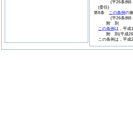
(平26条例
(委任)
第8条
この条例
の
(平26条例
附
則
この条例
は，平成
附
則
(平成2
この条例は，平成2