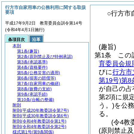
行方市自家用車の公務利用に関する取扱
要項
○行方市
平成17年9月2日 教育委員会訓令第14号
(令和4年4月1日施行)
条項目次
沿革
(趣旨)
本則
第1条
(趣旨)
第1条
この
第2条
(原則禁止及び特例承認)
第3条
(承認基準)
育委員会規則
第4条
(資格要件)
びに
行方市
第5条
(公務災害の適用)
第6条
(損害の賠償等)
第19号)
第8
第7条
(自家用車の修繕)
が自己の占
第8条
(旅費の支給)
第9条
(承認手続)
第2項に規
第10条
(台帳の整備)
う。)
を公
附則
附則
(平成20年教委訓令第7号)
る。
附則
(平成30年教委訓令第6号)
(令4教
附則
(令和4年教委訓令第1号)
附則
(令和4年教委訓令第2号)
(原則禁止及
様式第1号
(第9条関係)