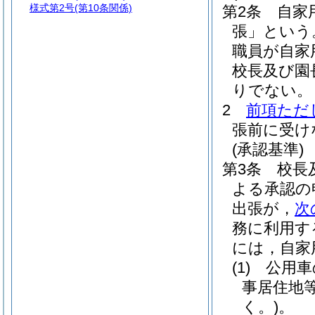
様式第2号
(第10条関係)
第2条
自家
張」という
職員が自家
校長及び園
りでない。
2
前項ただ
張前に受け
(承認基準)
第3条
校長
よる承認の
出張が，
次
務に利用す
には，自家
(1)
公用車
事居住地
く。)
。