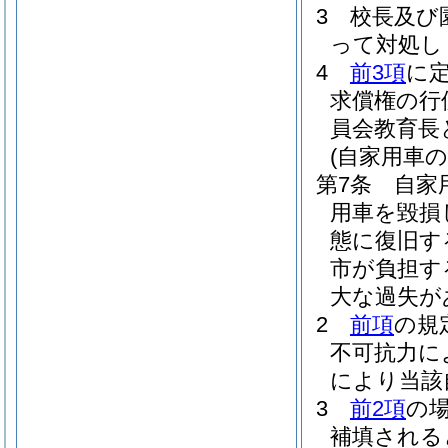
3
校長及び
って対処し
4
前3項
に
求償権の行
員会教育長
(自家用車の
第7条
自家
用車を毀損
態に復旧す
市が負担す
大な過失が
2
前項
の規
不可抗力に
により当該
3
前2項
の
補填される