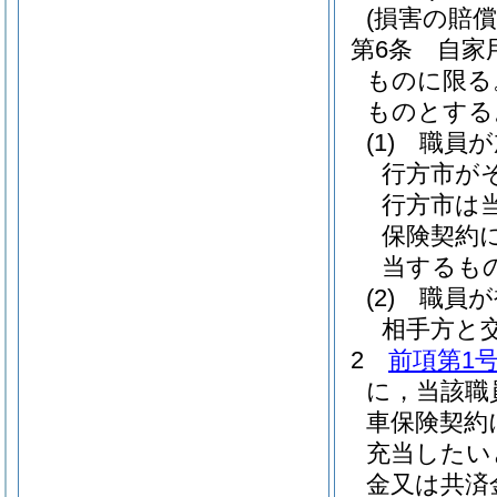
(損害の賠償
第6条
自家
ものに限る
ものとする
(1)
職員が
行方市が
行方市は
保険契約
当するも
(2)
職員が
相手方と
2
前項第1
に，当該職
車保険契約
充当したい
金又は共済