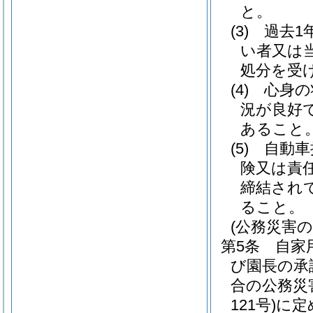
と。
(3)
過去1
い者又は
処分を受
(4)
心身の
況が良好
あること
(5)
自動車
険又は責
締結され
ること。
(公務災害の
第5条
自家
び園長の承
合の公務災
121号)
に定