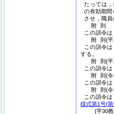
たっては，
の有効期間
させ，職員
附
則
この訓令は
附
則
(
この訓令は
する。
附
則
(
この訓令は
附
則
(
この訓令は
附
則
(
この訓令は
様式第1号
(
(平30