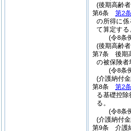
(後期高齢
第6条
第2
の所得に係
て算定する
(令8条
(後期高齢
第7条
後期
の被保険者
(令8条
(介護納付
第8条
第2
る基礎控除
る。
(令8条
(介護納付
第9条
介護