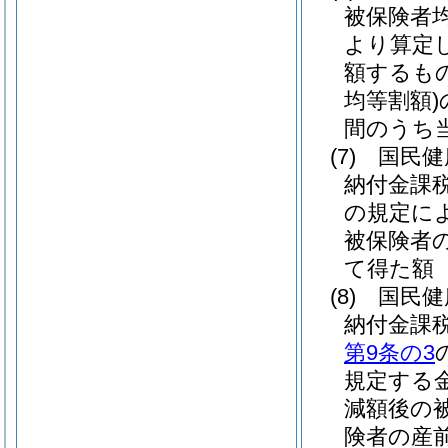
被保険者
より算定
額するも
均等割額)
間のうち
(7)
国民健
納付金課
の規定に
被保険者
て得た額
(8)
国民健
納付金課
第9条の3
規定する
減額後の
険者の産