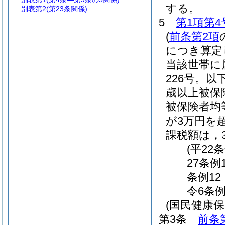
する。
別表第2
(第23条関係)
5
第1項第4
(
前条第2項
につき算定
当該世帯に
226号。以
歳以上被保
被保険者均
が3万円を
課税額は，
(平22
27条例
条例12
令6条例
(国民健康
第3条
前条