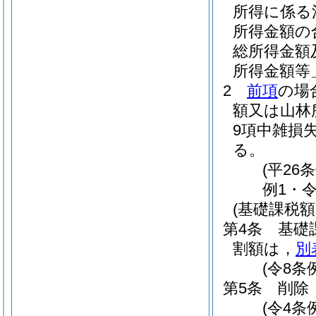
所得に係る
所得金額の
総所得金額
所得金額等
2
前項
の場
額又は山林
9項中雑損
る。
(平26
例1・令
(基礎課税
第4条
基礎
割額は，
別
(令8条
第5条
削除
(令4条例