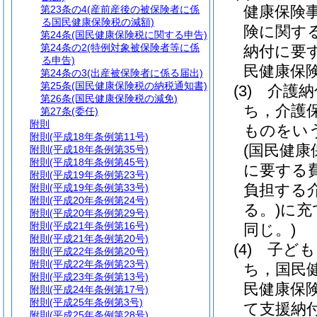
健康保険
第23条の4
(産前産後の被保険者に係
る国民健康保険税の減額)
険に関す
第24条
(国民健康保険税に関する申告)
第24条の2
(特例対象被保険者等に係
納付に要
る申告)
民健康保
第24条の3
(出産被保険者に係る届出)
第25条
(国民健康保険税の納税通知書)
(3)
介護納
第26条
(国民健康保険税の減免)
ち，介護
第27条
(委任)
附則
ものをい
附則
(平成18年条例第11号)
(国民健
附則
(平成18年条例第35号)
附則
(平成18年条例第45号)
に要する
附則
(平成19年条例第23号)
負担する
附則
(平成19年条例第33号)
附則
(平成20年条例第24号)
る。)
に充
附則
(平成20年条例第29号)
附則
(平成21年条例第16号)
同じ。)
附則
(平成21年条例第20号)
(4)
子ども
附則
(平成22年条例第20号)
附則
(平成22年条例第23号)
ち，国民
附則
(平成23年条例第13号)
民健康保
附則
(平成24年条例第17号)
附則
(平成25年条例第3号)
て支援納
附則
(平成25年条例第28号)