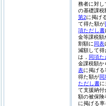
務者に対し
の基礎課税
第2
に掲げ
て得た額が
項ただし書
金等課税額
割額に
同表
減額して得
は，
同項た
金課税額か
表
に掲げる
得た額が
同
ただし書
に
て支援納付
額の被保険
に掲げる率