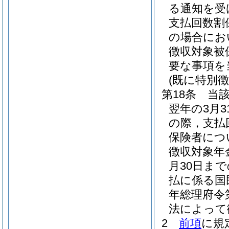
る通知を受
支払回数割
の場合にお
徴収対象被
要な事項を
(既に特別
第18条
当
翌年の3月
の際，支払
保険者につ
徴収対象年
月30日ま
払に係る国
年総理府令第
法によって
2
前項
に規