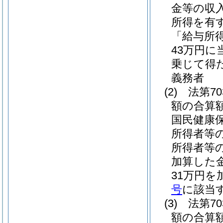
金等の収入
所得を有
「給与所
43万円に
乗じて得
義務者
(2)
法第7
額の合算額
国民健康
所得者等
所得者等
加算した金
31万円
号
に該当
(3)
法第7
額の合算額