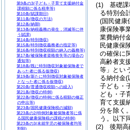
第9条の3
(子ども・子育て支援納付金
(1)
基礎課
課税額に係る税率等)
る特別会
第10条
(賦課期日)
第11条
(徴収の方法)
(国民健康
第12条
(納期)
康保険事
第13条
(納税義務の発生，消滅等に伴
う賦課)
業費納付
第14条
(特別徴収)
民健康保
第15条
(特別徴収義務者の指定等)
第16条
(特別徴収税額の納入の義務等)
の確保に
第17条
(被保険者資格喪失等の場合の
高齢者支
通知等)
第18条
(既に特別徴収対象被保険者で
等」という
あった者に係る仮徴収)
第19条
(新たに特別徴収対象被保険者
る納付金
となった者に係る仮徴収)
子ども・
第20条
(普通徴収税額への繰入)
第21条
(徴収の特例)
ども・子
第22条
(徴収の特例に係る税額の修正
育て支援
の申出等)
第23条
(国民健康保険税の減額)
分を除く。
第23条の2
(特例対象被保険者等に係
う。以下同
る国民健康保険税の課税の特例)
第23条の3
(未就学児の被保険者均等
(2)
後期高
割額)