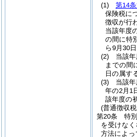
(1)
第14
保険税に
徴収が行
当該年度の
の間に特
ら9月30
(2)
当該年
までの間
日の属する
(3)
当該年
年の2月
該年度の初
(普通徴収税
第20条
特
を受けなく
方法によっ