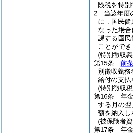
険税を特別
2
当該年度
に，国民健
なった場合
課する国民
ことができ
(特別徴収
第15条
前
別徴収義務
給付の支払
(特別徴収
第16条
年
する月の翌
額を納入し
(被保険者
第17条
年金