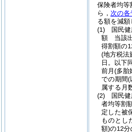
保険者均等
ら，
次の各
る額を減額
(1)
国民健
額 当該
得割額の
(地方税法
日。以下同
前月
(多胎
での期間
属する月
(2)
国民健
者均等割
定した被
ものとし
額)
の12