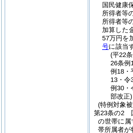
国民健康
所得者等
所得者等
加算した金
57万円
号
に該当
(平22
26条例
例18・
13・令
例30・
部改正)
(特例対象
第23条の2
の世帯に属
帯所属者が