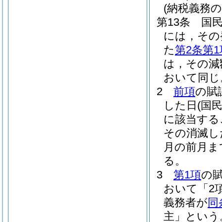
(納税義務
第13条
国
には，その
た
第2条第1
は，その減
おいて同じ
2
前項
の賦
した日
(国
に該当する
その消滅し
月の前月ま
る。
3
第1項
の
おいて「2
義務者が
同
主」という