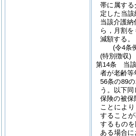
帯に属する
定した当該
当該介護納
ら，月割を
減額する。
(令4条
(特別徴収)
第14条
当
者が老齢等
56条の8
う。以下同
保険の被保
ことにより
することが
するものを
ある場合に