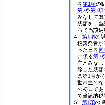
を
第1項
の
第2条第1項
みなして算
残額を，当
って当該納
4
第1項
の
税義務者が
った日を
同
に係る
第2
主とみなし
除した残額
条第1号か
世帯主とな
の初日であ
て当該納税
5
第1項
の