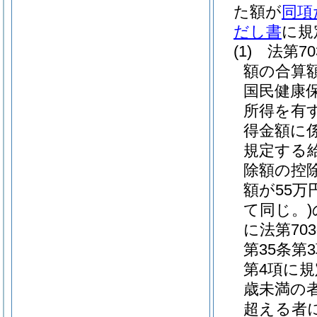
た額が
同項
だし書
に規
(1)
法第7
額の合算額
国民健康
所得を有
得金額に
規定する
除額の控
額が55万
て同じ。)
に法第70
第35条
第4項に
歳未満の
超える者