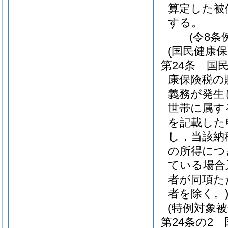
算定した被
する。
(令8条
(国民健康
第24条
国民
康保険税の
義務が発生
世帯に属す
を記載した
し，当該納
の所得につ
ている場合
者が同項た
者を除く。
(特例対象
第24条の2