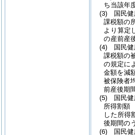
ち当該年
(3)
国民健
課税額の
より算定
の産前産
(4)
国民健
課税額の
の規定に
金額を減
被保険者均
前産後期
(5)
国民健
所得割額
した所得
後期間の
(6)
国民健