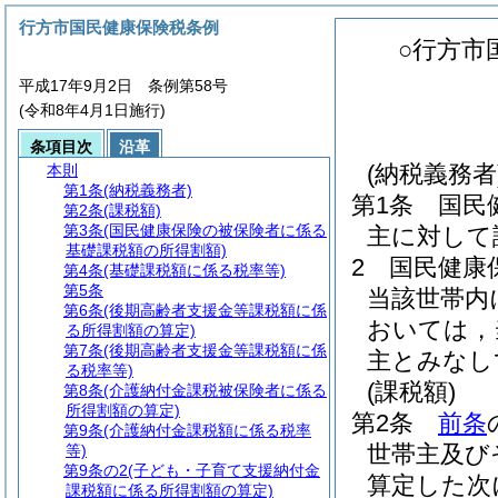
行方市国民健康保険税条例
○行方市
平成17年9月2日 条例第58号
(令和8年4月1日施行)
条項目次
沿革
(納税義務者
本則
第1条
(納税義務者)
第1条
国民
第2条
(課税額)
第3条
(国民健康保険の被保険者に係る
主に対して
基礎課税額の所得割額)
2
国民健康
第4条
(基礎課税額に係る税率等)
第5条
当該世帯内
第6条
(後期高齢者支援金等課税額に係
おいては，
る所得割額の算定)
第7条
(後期高齢者支援金等課税額に係
主とみなし
る税率等)
(課税額)
第8条
(介護納付金課税被保険者に係る
所得割額の算定)
第2条
前条
第9条
(介護納付金課税額に係る税率
世帯主及び
等)
第9条の2
(子ども・子育て支援納付金
算定した次
課税額に係る所得割額の算定)