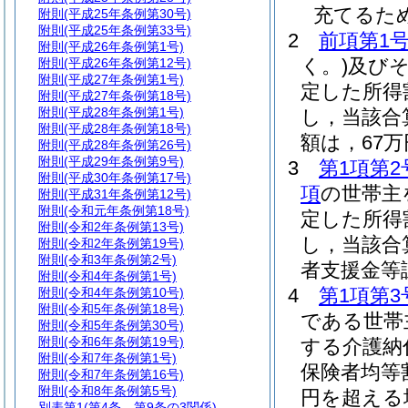
充てるた
附則
(平成25年条例第30号)
附則
(平成25年条例第33号)
2
前項第1
附則
(平成26年条例第1号)
く。)
及び
附則
(平成26年条例第12号)
附則
(平成27年条例第1号)
定した所得
附則
(平成27年条例第18号)
附則
(平成28年条例第1号)
し，当該合
附則
(平成28年条例第18号)
額は，67
附則
(平成28年条例第26号)
附則
(平成29年条例第9号)
3
第1項第2
附則
(平成30年条例第17号)
項
の世帯主
附則
(平成31年条例第12号)
附則
(令和元年条例第18号)
定した所得
附則
(令和2年条例第13号)
し，当該合
附則
(令和2年条例第19号)
附則
(令和3年条例第2号)
者支援金等
附則
(令和4年条例第1号)
4
第1項第3
附則
(令和4年条例第10号)
附則
(令和5年条例第18号)
である世帯
附則
(令和5年条例第30号)
附則
(令和6年条例第19号)
する介護納
附則
(令和7年条例第1号)
保険者均等
附則
(令和7年条例第16号)
附則
(令和8年条例第5号)
円を超える
別表第1
(第4条―第9条の3関係)