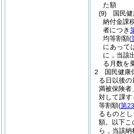
た額
(9)
国民健
納付金課
者につき
均等割額
(
にあって
に，当該
る月数を
2
国民健康
る日以後の
満被保険者
対して課す
等割額
(
第2
るものとし
額。以下こ
ら，当該納