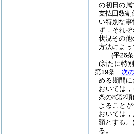
の初日の属
支払回数割
い特別な事
ず，それぞ
状況その他
方法によっ
(平26
(新たに特
第19条
次
める期間に
おいては，
条の8第2
よることが
おいては，
額とする。
る。