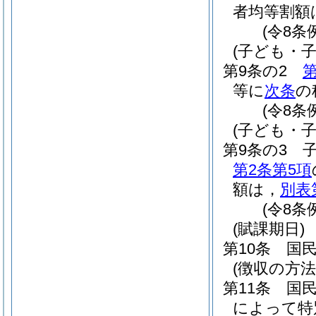
者均等割額
(令8条
(子ども・
第9条の2
第
等に
次条
の
(令8条
(子ども・
第9条の3
第2条第5項
額は，
別表
(令8条
(賦課期日)
第10条
国
(徴収の方法
第11条
国
によって特