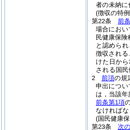
者の未納に
(徴収の特
第22条
前条
場合におい
民健康保険
と認められ
徴収される
けた日から
される国民
2
前項
の規
申出につい
は，当該年
前条第1項
なければな
(国民健康保
第23条
次