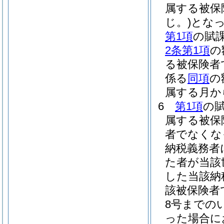
属する被保
じ。)
とな
第1項
の賦
2条第1項
の
る被保険者
係る
同項
の
属する月か
6
第1項
の
属する被保
者でなくな
納税義務者
た者が当該
した当該納
該被保険者
8号までの
った場合に