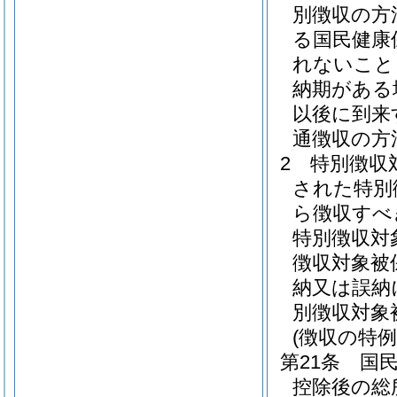
別徴収の方
る国民健康
れないこと
納期がある
以後に到来
通徴収の方
2
特別徴収
された特別
ら徴収すべ
特別徴収対
徴収対象被
納又は誤納
別徴収対象
(徴収の特例
第21条
国
控除後の総