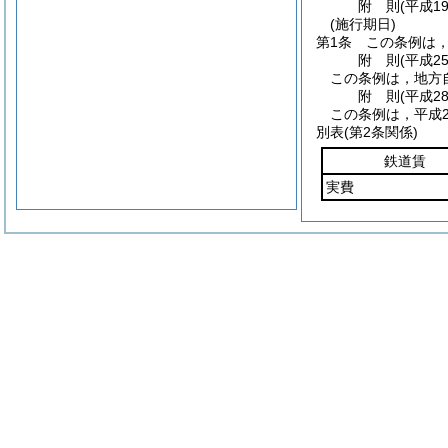
附
則
(平成1
(施行期日)
第1条
この条例は，
附
則
(平成2
この条例は，地方
附
則
(平成2
この条例は，平成2
別表
(第2条関係)
鉄道賃
実費