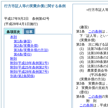
行方市証人等の実費弁償に関する条例
○行方市証人
平成17年9月2日 条例第42号
(平成28年4月1日施行)
(趣旨)
第1条
この条例
は
条項目次
沿革
下「証人等」とい
本則
(実費弁償)
第1条
(趣旨)
第2条
次に掲げる
第2条
(実費弁償)
(1)
法第74条の
第3条
(実費弁償の方法)
(2)
法第100条
第4条
(委任)
(3)
法第115条の
附則
(4)
法第199条
附則
(平成19年条例第1号)
(5)
法第115条の
附則
(平成25年条例第2号)
(6)
農業委員会等
附則
(平成28年条例第7号)
(平25条例
別表
(第2条関係)
(実費弁償の方法)
第3条
実費弁償は
2
実費弁償の支給
(委任)
第4条
この条例
の
附
則
この条例
は，平成