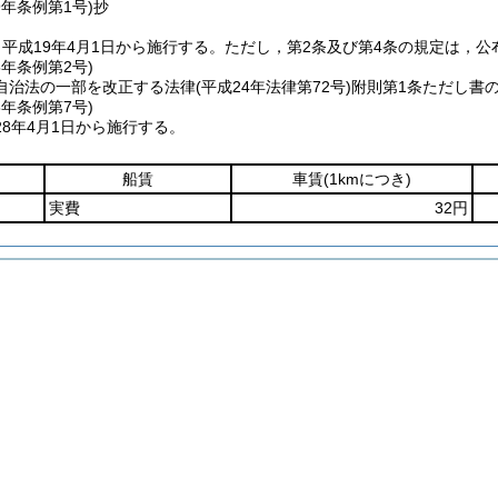
9年
条例第1号)
抄
平成19年4月1日から施行する。
ただし，第2条及び第4条の規定は，公
5年
条例第2号)
自治法の一部を改正する法律
(平成24年法律第72号)
附則第1条ただし書
8年
条例第7号)
8年4月1日から施行する。
船賃
車賃
(1kmにつき)
実費
32円