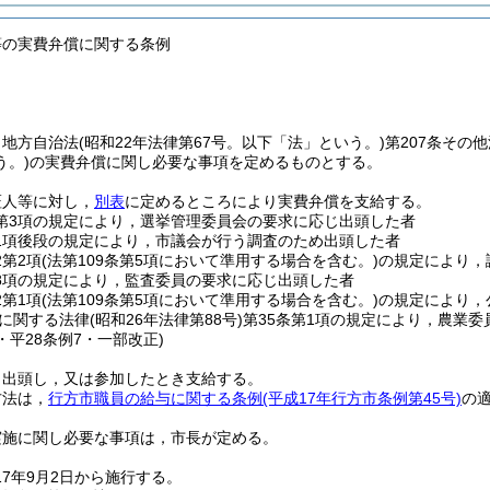
等の実費弁償に関する条例
，地方自治法
(昭和22年法律第67号。以下「法」という。)
第207条その
う。)
の実費弁償に関し必要な事項を定めるものとする。
証人等に対し，
別表
に定めるところにより実費弁償を支給する。
3第3項の規定により，選挙管理委員会の要求に応じ出頭した者
第1項後段の規定により，市議会が行う調査のため出頭した者
2第2項
(法第109条第5項において準用する場合を含む。)
の規定により，
第8項の規定により，監査委員の要求に応じ出頭した者
2第1項
(法第109条第5項において準用する場合を含む。)
の規定により，
に関する法律
(昭和26年法律第88号)
第35条第1項の規定により，農業
2・平28条例7・一部改正)
，出頭し，又は参加したとき支給する。
方法は，
行方市職員の給与に関する条例
(平成17年行方市条例第45号)
の
実施に関し必要な事項は，市長が定める。
17年9月2日から施行する。