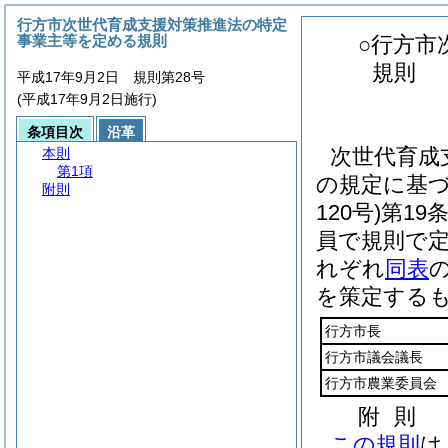
行方市次世代育成支援対策推進法の特定
事業主等を定める規則
○行方市
規則
平成17年9月2日 規則第28号
(平成17年9月2日施行)
条項目次
沿革
次世代育成
本則
第1項
の規定に基
附則
120号)
第19
員で規則で
れぞれ
同表
を策定する
行方市長
行方市議会議長
行方市農業委員会
附
則
この規則
は