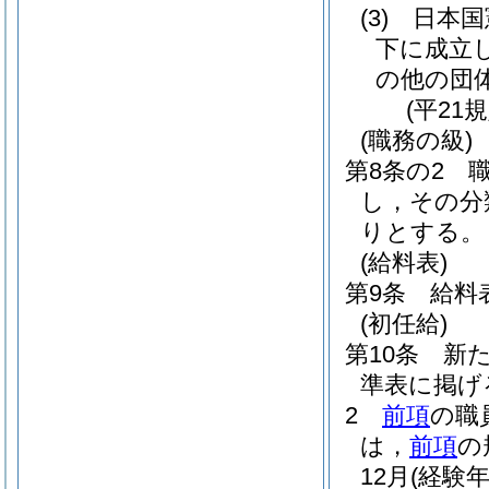
(3)
日本国
下に成立
の他の団
(平21
(職務の級)
第8条の2
し，その分
りとする。
(給料表)
第9条
給料
(初任給)
第10条
新
準表に掲げ
2
前項
の職
は，
前項
の
12月
(経験