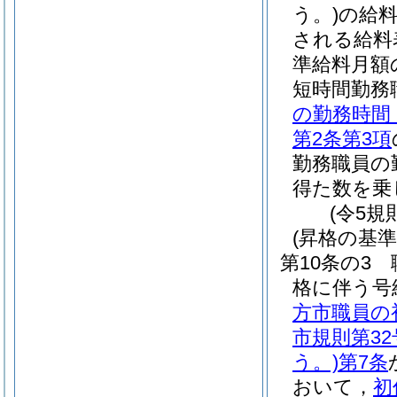
う。)
の給
される給料
準給料月額
短時間勤務
の勤務時間
第2条第3項
勤務職員の
得た数を乗
(令5規
(昇格の基準
第10条の3
格に伴う号
方市職員の
市規則第3
う。)
第7条
おいて，
初