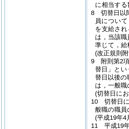
に相当する
8
切替日以
員について
を支給され
は，当該職
準じて，給
(改正規則
9
附則第2
替日」とい
替日以後の
は，一般職
(切替日に
10
切替日
般職の職員
(平成19年
11
平成19