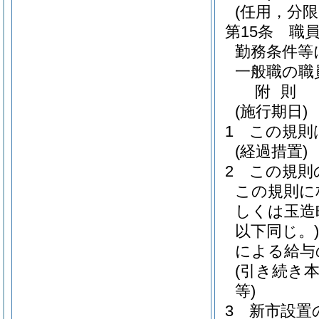
(任用，分
第15条
職
勤務条件等
一般職の職
附
則
(施行期日)
1
この規則
(経過措置)
2
この規則
この規則に
しくは玉造
以下同じ。)
による給与
(引き続き
等)
3
新市設置