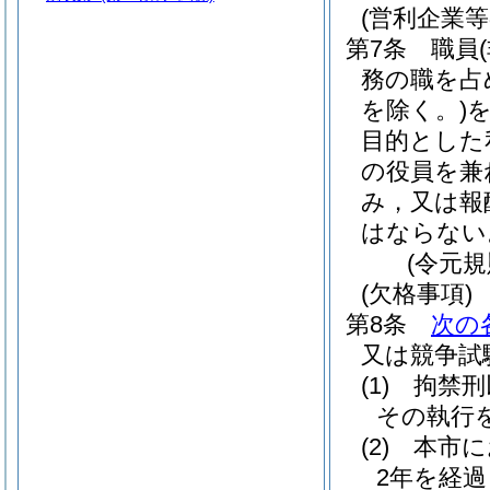
(営利企業等
第7条
職員
務の職を占
を除く。)
を
目的とした
の役員を兼
み，又は報
はならない
(令元規
(欠格事項)
第8条
次の
又は競争試
(1)
拘禁刑
その執行
(2)
本市に
2年を経