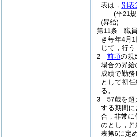
表は，
別表
(平21
(昇給)
第11条
職
き毎年4月
じて，行う
2
前項
の規
場合の昇給
成績で勤務
として初任
る。
3
57歳を
する期間に
合，非常に
のとし，昇
表第6に定