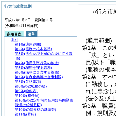
行方市就業規則
○行方市
平成17年9月2日 規則第26号
(令和8年4月1日施行)
条項目次
沿革
(適用範囲)
本則
第1条
(適用範囲)
第1条
この
第2条
(服務の根本基準)
第3条
(法令及び上司の命令に従う義
「法」とい
務)
員
(以下「
第4条
(信用失墜行為の禁止)
第5条
(秘密を守る義務)
(服務の根本
第6条
(職務に専念する義務)
第2条
すべ
第7条
(営利企業等の従事制限)
第8条
(欠格事項)
に勤務し，
第8条の2
(職務の級)
れに専念し
第9条
(給料表)
第10条
(初任給)
(法令及び
第10条の2
(定年前再任用短時間勤務
第3条
職員
職員の給料月額)
第10条の3
(昇格の基準等)
例，規則及
第11条
(昇給)