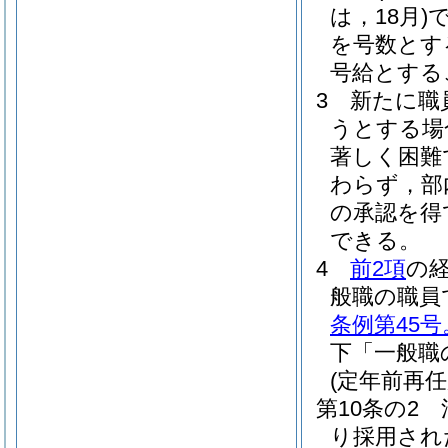
は，18月)
を号数とす
号給とする
3
新たに職
うとする場
著しく困難
わらず，部
の承認を得
できる。
4
前2項
の
般職の職員
条例第45
下「一般職
(定年前再
第10条の2
り採用され