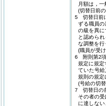
月額は，一
(切替日前
5
切替日前
ずる職員の
の級を異に
と認められ
な調整を行
(職員が受
6
附則第2
規定に規定
ていた号給
規則の規定
(号給の切
7
切替日の
その者の受
に達しない