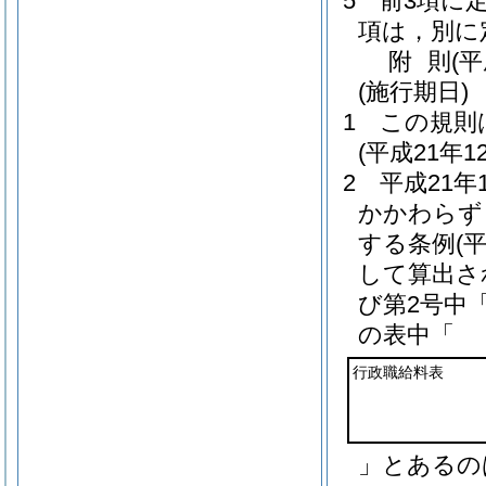
5
前3項に
項は，別に
附
則
(
(施行期日)
1
この規則
(平成21年
2
平成21
かかわらず
する条例
(
して算出さ
び第2号中
の表中「
行政職給料表
」とあるの