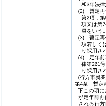
和3年法律
(2)
暫定再
第2項，第
項又は第
員をいう
(3)
暫定再
項若しく
り採用さ
(4)
定年前
律第261号
り採用さ
(行方市就
第4条
暫定
下この項に
が定年前再
される行方