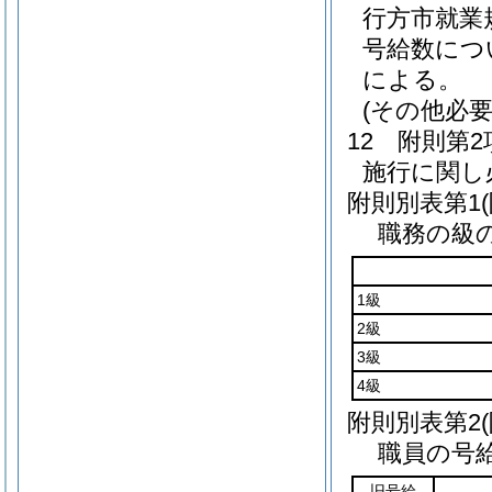
行方市就業
号給数につ
による。
(その他必要
12
附則第
施行に関し
附則別表第1
職務の級
1級
2級
3級
4級
附則別表第2
職員の号
旧号給