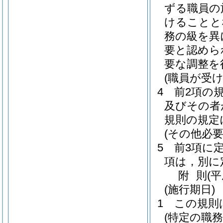
ずる職員の
けることと
務の級を異
要と認めら
要な調整を
(職員が受
4
前2項の
及びその者
規則の規定
(その他必要
5
前3項に
項は，別に
附
則
(
(施行期日)
1
この規則
(特定の職