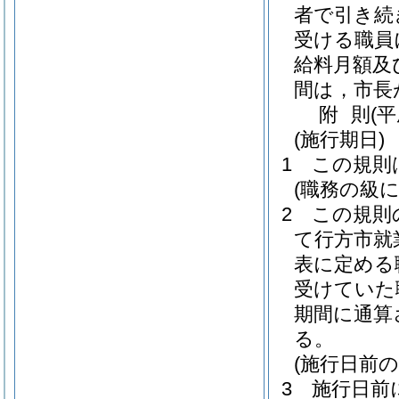
者で引き続
受ける職員
給料月額及
間は，市長
附
則
(
(施行期日)
1
この規則
(職務の級
2
この規則
て行方市就
表に定める
受けていた
期間に通算
る。
(施行日前
3
施行日前