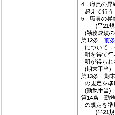
4
職員の昇
超えて行う
5
職員の昇
(平21
(勤務成績の
第12条
前条
について，
明を得て行
明が得られ
(期末手当)
第13条
期
の規定を準
(勤勉手当)
第14条
勤
の規定を準
(平21