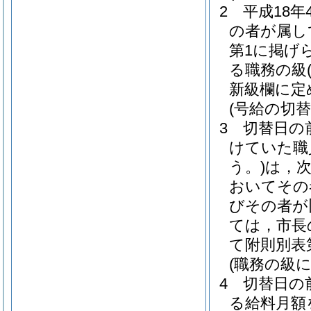
2
平成18年
の者が属し
第1に掲げ
る職務の級
新級欄に定
(号給の切替
3
切替日の
けていた職
う。)
は，
おいてその
びその者が
ては，市長
て附則別表
(職務の級
4
切替日の
る給料月額