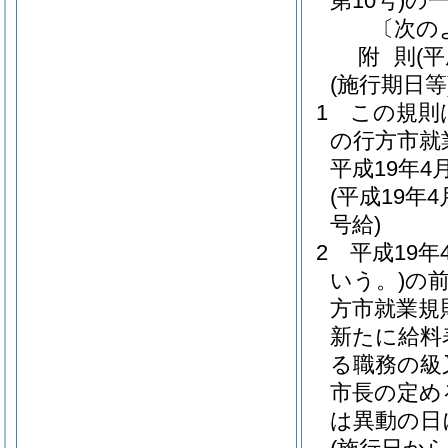
第10号)
の
〔次の
附
則
(
(施行期日等
1
この規則
の行方市就
平成19年
(平成19
号給)
2
平成19
いう。)
の
方市就業規
新たに給料
る職務の級
市長の定め
は異動の日