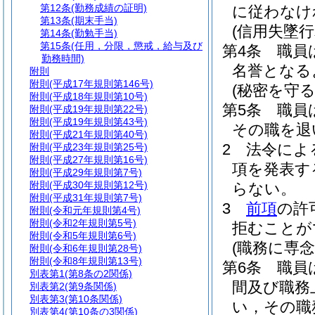
第12条
(勤務成績の証明)
に従わなけ
第13条
(期末手当)
(信用失墜行
第14条
(勤勉手当)
第15条
(任用，分限，懲戒，給与及び
第4条
職員
勤務時間)
名誉となる
附則
附則
(平成17年規則第146号)
(秘密を守る
附則
(平成18年規則第10号)
第5条
職員
附則
(平成19年規則第22号)
附則
(平成19年規則第43号)
その職を退
附則
(平成21年規則第40号)
2
法令によ
附則
(平成23年規則第25号)
附則
(平成27年規則第16号)
項を発表す
附則
(平成29年規則第7号)
附則
(平成30年規則第12号)
らない。
附則
(平成31年規則第7号)
3
前項
の許
附則
(令和元年規則第4号)
附則
(令和2年規則第5号)
拒むことが
附則
(令和5年規則第6号)
(職務に専念
附則
(令和6年規則第28号)
附則
(令和8年規則第13号)
第6条
職員
別表第1
(第8条の2関係)
間及び職務
別表第2
(第9条関係)
別表第3
(第10条関係)
い，その職
別表第4
(第10条の3関係)