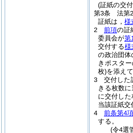
(証紙の交付
第3条
法第
証紙は，
様
2
前項
の証
委員会が
第
交付する
様
の政治団体
きポスター
枚)
を添え
3
交付した
きる枚数に
に交付した
当該証紙交
4
前条第4
する。
(令4選