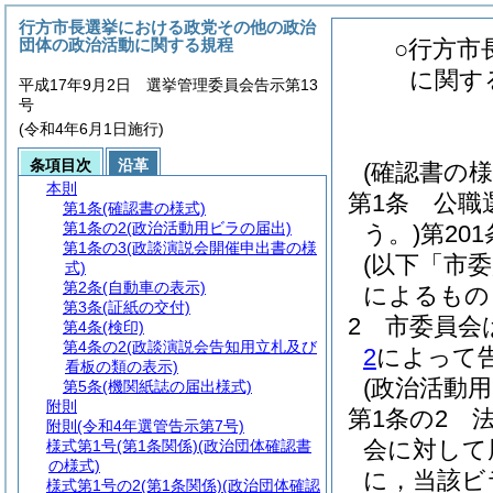
行方市長選挙における政党その他の政治
団体の政治活動に関する規程
○行方市
に関す
平成17年9月2日 選挙管理委員会告示第13
号
(令和4年6月1日施行)
条項目次
沿革
(確認書の様
本則
第1条
公職
第1条
(確認書の様式)
第1条の2
(政治活動用ビラの届出)
う。)
第20
第1条の3
(政談演説会開催申出書の様
(以下「市
式)
第2条
(自動車の表示)
によるもの
第3条
(証紙の交付)
2
市委員会
第4条
(検印)
第4条の2
(政談演説会告知用立札及び
2
によって
看板の類の表示)
(政治活動
第5条
(機関紙誌の届出様式)
附則
第1条の2
附則
(令和4年選管告示第7号)
会に対して
様式第1号
(第1条関係)(政治団体確認書
の様式)
に，当該ビ
様式第1号の2
(第1条関係)(政治団体確認