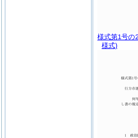
様式第1号の
様式)