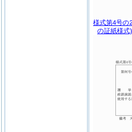
様式第4号の
の証紙様式)