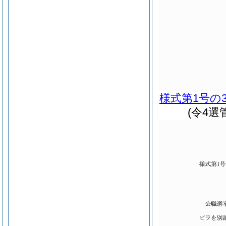
様式第1号の
(令4選