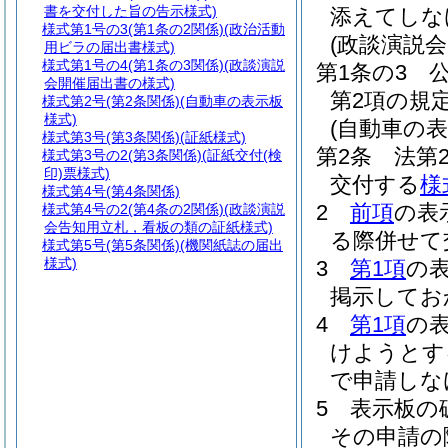
書を交付した旨の告示様式)
添えてしな
様式第1号の3
(第1条の2関係)(政治活動
(政談演説
用ビラの届出書様式)
様式第1号の4
(第1条の3関係)(政談演説
第1条の3
会開催届出書の様式)
第2項の規
様式第2号
(第2条関係)(自動車の表示板
様式)
(自動車の表
様式第3号
(第3条関係)(証紙様式)
第2条
法第
様式第3号の2
(第3条関係)(証紙交付(検
印)票様式)
交付する
様
様式第4号
(第4条関係)
2
前項
の表
様式第4号の2
(第4条の2関係)(政談演説
会告知用立札，看板の類の証紙様式)
る際併せて
様式第5号
(第5条関係)(機関紙誌の届出
様式)
3
第1項
の
掲示してお
4
第1項
の
けようとす
で申請しな
5
表示板の
その申請の