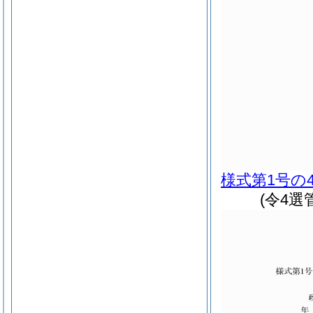
様式第1号の
(令4選