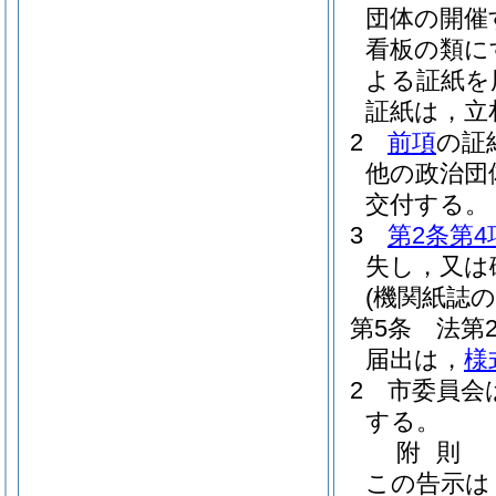
団体の開催
看板の類に
よる証紙を
証紙は，立
2
前項
の証
他の政治団
交付する。
3
第2条第4
失し，又は
(機関紙誌の
第5条
法第
届出は，
様
2
市委員会
する。
附
則
この告示は