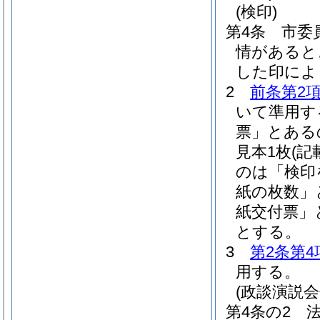
(検印)
第4条
市委
情があると
した印によ
2
前条第2
いて準用す
票」とある
見本1枚
(
のは「検印
紙の枚数」
紙交付票」
とする。
3
第2条第4
用する。
(政談演説
第4条の2