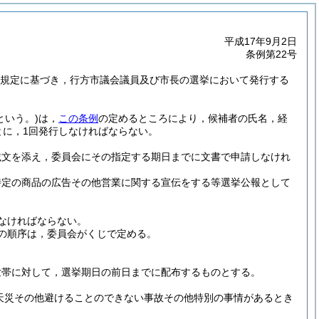
平成17年9月2日
条例第22号
2の規定に基づき，行方市議会議員及び市長の選挙において発行する
という。)
は，
この条例
の定めるところにより，候補者の氏名，経
とに，1回発行しなければならない。
載文を添え，委員会にその指定する期日までに文書で申請しなけれ
特定の商品の広告その他営業に関する宣伝をする等選挙公報として
なければならない。
の順序は，委員会がくじで定める。
世帯に対して，選挙期日の前日までに配布するものとする。
は天災その他避けることのできない事故その他特別の事情があるとき