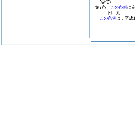
(委任)
第7条
この条例
に
附
則
この条例
は，平成