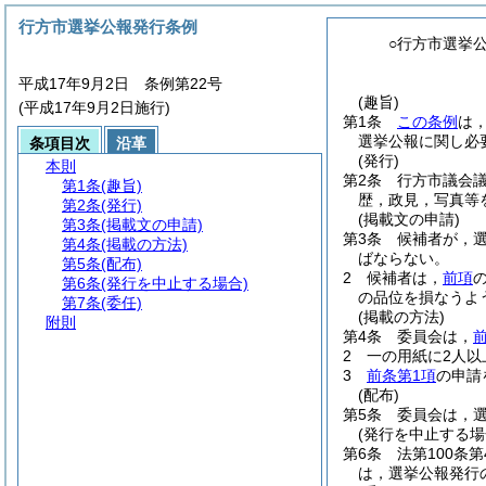
行方市選挙公報発行条例
○行方市選挙
平成17年9月2日 条例第22号
(趣旨)
(平成17年9月2日施行)
第1条
この条例
は
選挙公報に関し必
条項目次
沿革
(発行)
本則
第2条
行方市議会
第1条
(趣旨)
歴，政見，写真等
第2条
(発行)
(掲載文の申請)
第3条
(掲載文の申請)
第3条
候補者が，
第4条
(掲載の方法)
ばならない。
第5条
(配布)
2
候補者は，
前項
第6条
(発行を中止する場合)
の品位を損なうよ
第7条
(委任)
(掲載の方法)
附則
第4条
委員会は，
2
一の用紙に2人
3
前条第1項
の申請
(配布)
第5条
委員会は，
(発行を中止する場
第6条
法第100条
は，選挙公報発行