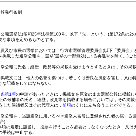
公報発行条例
，公職選挙法
(昭和25年法律第100号。以下「法」という。)
第172条の
要な事項を定めるものとする。
議員及び市長の選挙においては，行方市選挙管理委員会
(以下「委員会」
を掲載した選挙公報を，選挙
(選挙の一部無効による再選挙を除く。)
ご
選挙公報に氏名，経歴，政見等の掲載を受けようとするときは，その掲
の掲載文には，他人の名誉を傷つけ，若しくは善良な風俗を害し，又は
うな記載をしてはならない。
前条第1項
の申請があったときは，掲載文を原文のまま選挙公報に掲載し
以上の候補者の氏名，経歴，政見等を掲載する場合においては，その掲載
をした候補者又はその代理人は，
前項
のくじに立ち会うことができる。
選挙公報を，当該選挙に用いるべき選挙人名簿に登録された者の属する
合)
第4項の規定に該当し，投票を行うことを必要としなくなったとき，又
の手続は中止する。