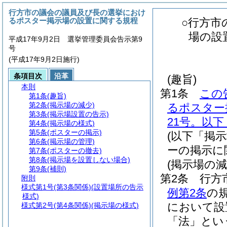
行方市の議会の議員及び長の選挙におけ
るポスター掲示場の設置に関する規程
○行方市
場の設
平成17年9月2日 選挙管理委員会告示第9
号
(平成17年9月2日施行)
条項目次
沿革
(趣旨)
本則
第1条
この
第1条
(趣旨)
第2条
(掲示場の減少)
るポスター
第3条
(掲示場設置の告示)
21号。以
第4条
(掲示場の様式)
第5条
(ポスターの掲示)
(以下「掲
第6条
(掲示場の管理)
ーの掲示に
第7条
(ポスターの撤去)
第8条
(掲示場を設置しない場合)
(掲示場の減
第9条
(補則)
第2条
行方
附則
様式第1号
(第3条関係)(設置場所の告示
例第2条
の
様式)
において設
様式第2号
(第4条関係)(掲示場の様式)
「法」とい