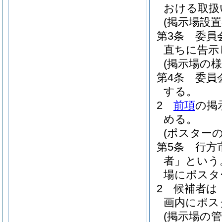
おける取扱
(掲示場設置
第3条
委員
直ちに告示
(掲示場の様
第4条
委員
する。
2
前項
の掲
める。
(ポスターの
第5条
行方
者」という
場にポスタ
2
候補者は
画内にポス
(掲示場の管