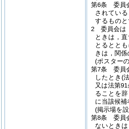
第6条
委員
されている
するものと
2
委員会は
ときは，直
とるととも
きは，関係
(ポスターの
第7条
委員
したとき
(
又は法第9
ることを辞
に当該候補
(掲示場を
第8条
委員
ないときは