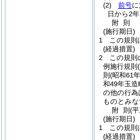
(2)
前号
に
日から2年
附
則
(施行期日)
1
この規則
(経過措置)
2
この規則
例施行規則
則
(昭和61
和49年玉造
の他の行為
ものとみな
附
則
(
(施行期日)
1
この規則
(経過措置)