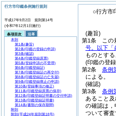
行方市印鑑条例施行規則
○行方市
平成17年9月2日 規則第14号
(令和7年12月1日施行)
(趣旨)
条項目次
沿革
第1条
この
本則
第1条
(趣旨)
号。以下「
第2条
(印鑑の登録の申請)
第3条
(確認)
ものとする
第4条
(印鑑登録原票)
(印鑑の登録
第5条
(登録申請の不受理)
第6条
(印鑑登録証)
第2条
条例
第7条
(印鑑登録証の再交付)
による。
第8条
(印鑑登録証の亡失届)
第9条
(印鑑登録廃止の申請)
(確認)
第10条
(登録事項の修正)
第3条
条例
第11条
(印鑑登録原票の保存)
第12条
(印鑑登録証明書の交付申請)
あること及
第13条
(印鑑登録証明書)
の確認は，
第14条
(書類の保存期間)
附則
ついて審査
附則
(平成24年規則第18号)