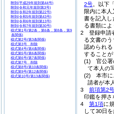
附則
(平成29年規則第44号)
2号
。以下
附則
(令和元年規則第3号)
限内に本人
附則
(令和2年規則第22号)
附則
(令和5年規則第43号)
書を記入し
附則
(令和6年規則第13号)
る書類によ
附則
(令和7年規則第30号)
様式第1号
(第2条，第6条，第8条，第9
2
登録申請
条関係)
る文書のう
様式第2号
(第3条関係)
様式第3号
削除
認められる
様式第4号
(第4条関係)
することが
様式第5号
(第6条関係)
様式第6号
(第7条関係)
(1)
官公署
様式第7号
削除
様式第8号
(第10条関係)
て本人の
様式第9号
(第12条関係)
(2)
本市に
様式第10号
(第13条関係)
請者が本
3
前項第2
印鑑を押さ
4
第1項
に
して30日