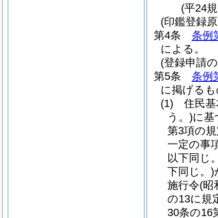
(平24
(印鑑登録原
第4条
条例
による。
(登録申請の
第5条
条例
に掲げるも
(1)
住民基
う。)
に基
第3項の
一定の事
以下同じ。
下同じ。)
施行令
(昭
の13に規
30条の1