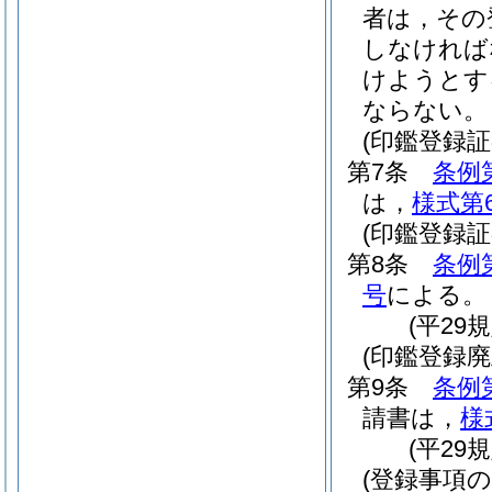
者は，その
しなければ
けようとす
ならない。
(印鑑登録証
第7条
条例
は，
様式第
(印鑑登録証
第8条
条例
号
による。
(平29
(印鑑登録廃
第9条
条例
請書は，
様
(平29
(登録事項の