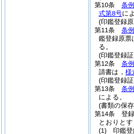
第10条
条例
式第8号
に
(印鑑登録原
第11条
条例
鑑登録原票
る。
(印鑑登録
第12条
条例
請書は，
様
(印鑑登録証
第13条
条例
による。
(書類の保存
第14条
登
とおりとす
(1)
印鑑登