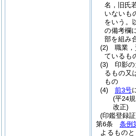
名，旧氏
いないも
をいう。
の備考欄
部を組み
(2)
職業，
ているも
(3)
印影の
るもの又
もの
(4)
前3号
(平24
改正)
(印鑑登録証
第6条
条例
よるものと