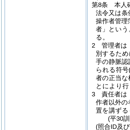
第8条
本人
法令又は条
操作者管理
者」という
る。
2
管理者は
別するため
手の静脈認
られる符号
者の正当な
とにより行
3
責任者は
作者以外の
置を講ずる
(平30
(照合ID及