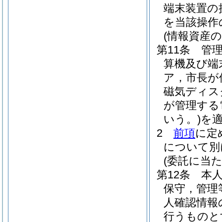
端末装置の
を当該操作
(情報資産の
第11条
管
算機及び端
ア，市長が
磁気ディス
が管理する
いう。)
を
2
前項
に定
について別
(委託に当
第12条
本
保守，管理
人確認情報
行うものと