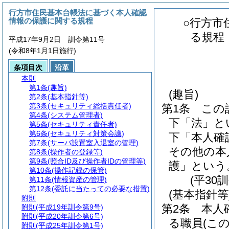
行方市住民基本台帳法に基づく本人確認
情報の保護に関する規程
○行方市
る規程
平成17年9月2日 訓令第11号
(令和8年1月1日施行)
条項目次
沿革
本則
第1条
(趣旨)
(趣旨)
第2条
(基本指針等)
第3条
(セキュリティ総括責任者)
第1条
この
第4条
(システム管理者)
下「法」と
第5条
(セキュリティ責任者)
第6条
(セキュリティ対策会議)
下「本人確
第7条
(サーバ設置室入退室の管理)
その他の本
第8条
(操作者の登録等)
第9条
(照合ID及び操作者IDの管理等)
護」という
第10条
(操作記録の保管)
(平30
第11条
(情報資産の管理)
第12条
(委託に当たっての必要な措置)
(基本指針等
附則
第2条
本人
附則
(平成19年訓令第9号)
附則
(平成20年訓令第6号)
る職員
(こ
附則
(平成25年訓令第1号)