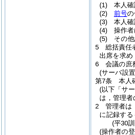
(1)
本人確
(2)
前号
の
(3)
本人確
(4)
操作者
(5)
その他
5
総括責任
出席を求め
6
会議の庶
(サーバ設
第7条
本人
(以下「サ
は，管理者
2
管理者は
に記録する
(平30
(操作者の登