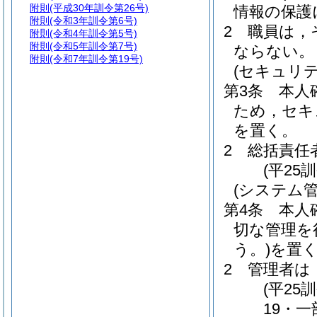
附則
(平成30年訓令第26号)
情報の保護
附則
(令和3年訓令第6号)
2
職員は，
附則
(令和4年訓令第5号)
附則
(令和5年訓令第7号)
ならない。
附則
(令和7年訓令第19号)
(セキュリ
第3条
本人
ため，セキ
を置く。
2
総括責任
(平25
(システム管
第4条
本人
切な管理を
う。)
を置
2
管理者は
(平25
19・一