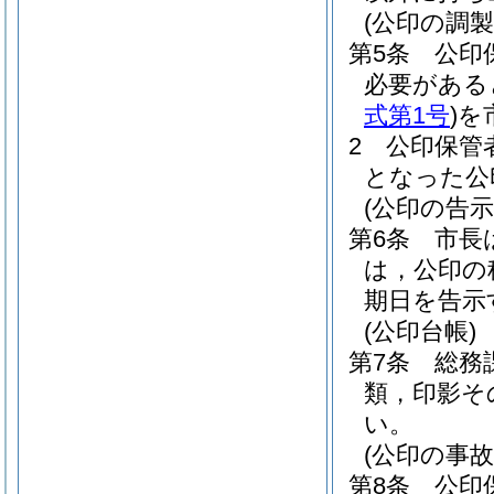
(公印の調
第5条
公印
必要がある
式第1号
)
を
2
公印保管
となった公
(公印の告示
第6条
市長
は，公印の
期日を告示
(公印台帳)
第7条
総務
類，印影そ
い。
(公印の事故
第8条
公印