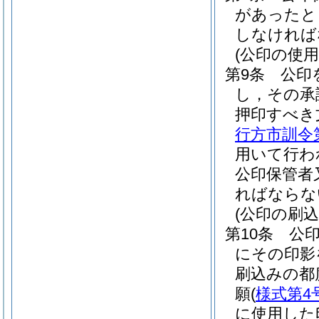
があったと
しなければ
(公印の使用
第9条
公印
し，その承
押印すべき
行方市訓令第
用いて行わ
公印保管者
ればならな
(公印の刷込
第10条
公
にその印影
刷込みの都
願
(
様式第4
に使用した