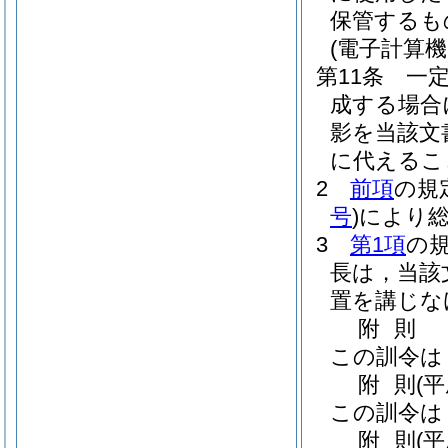
保管するも
(電子計算
第11条
一
成する場合
影を当該文
に代えるこ
2
前項
の規
号
)
により
3
第1項
の
長は，当該
置を講じな
附
則
この訓令は
附
則
(
この訓令は
附
則
(