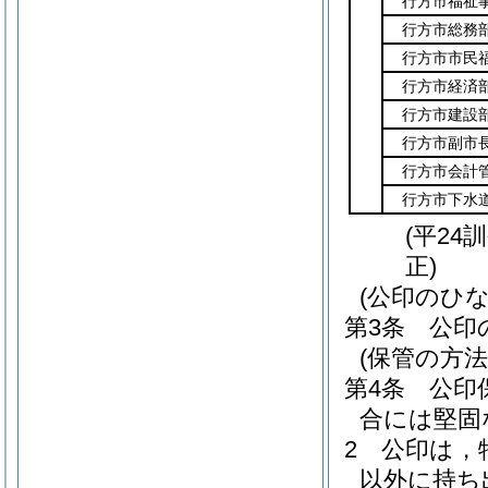
行方市福祉
行方市総務
行方市市民
行方市経済
行方市建設
行方市副市
行方市会計
行方市下水
(平24
正)
(公印のひ
第3条
公印
(保管の方法
第4条
公印
合には堅固
2
公印は，
以外に持ち