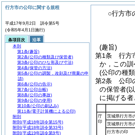
行方市の公印に関する規程
○行方市
平成17年9月2日 訓令第5号
(令和5年4月1日施行)
条項目次
沿革
(趣旨)
本則
第1条
(趣旨)
第1条
行方
第2条
(公印の種類及び保管者)
第3条
(公印のひな形及び寸法)
か，この訓
第4条
(保管の方法)
(公印の種類
第5条
(公印の調製，改刻及び廃棄の申
請)
第2条
公印
第6条
(公印の告示)
の保管者
(
第7条
(公印台帳)
第8条
(公印の事故)
に掲げる者
第9条
(公印の使用)
第10条
(公印の刷込み)
第11条
(電子計算機による公印)
庁
茨城県行方市
附則
印
附則
(平成18年訓令第15号)
茨城県行方市
附則
(平成18年訓令第33号)
行方市の印
附則
(平成19年訓令第9号)