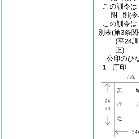
この訓令は
附
則
(
この訓令は
別表
(第3条関
(平24
正)
公印のひ
1 庁印
市印