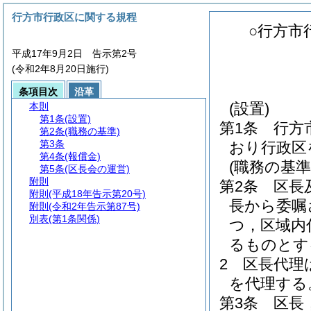
行方市行政区に関する規程
○行方市
平成17年9月2日 告示第2号
(令和2年8月20日施行)
条項目次
沿革
(設置)
本則
第1条
(設置)
第1条
行方
第2条
(職務の基準)
第3条
おり行政区
第4条
(報償金)
(職務の基準
第5条
(区長会の運営)
附則
第2条
区長
附則
(平成18年告示第20号)
長から委嘱
附則
(令和2年告示第87号)
別表
(第1条関係)
つ，区域内
るものとす
2
区長代理
を代理する
第3条
区長