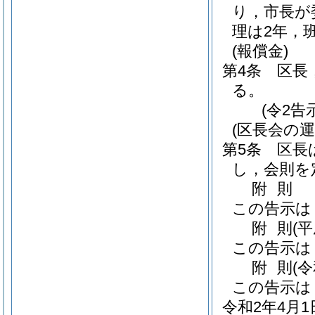
り，市長が
理は2年，
(報償金)
第4条
区長
る。
(令2告
(区長会の運
第5条
区長
し，会則を
附
則
この告示は
附
則
(
この告示は
附
則
(
この告示は
令和2年4月