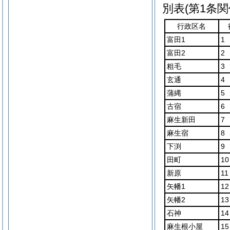
別表
(第1条関
行政区名
富田1
1
富田2
2
粗毛
3
玄通
4
蒲縄
5
古宿
6
麻生新田
7
麻生宿
8
下渕
9
田町
10
新原
11
矢幡1
12
矢幡2
13
石神
14
麻生根小屋
15