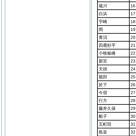
蔵川
16
白浜
17
宇崎
18
岡
19
青沼
20
四鹿杉平
21
小牧板峰
22
新宮
23
天掛
24
籠田
25
於下
26
今宿
27
行方
28
藤井久保
29
船子
30
五町田
31
島並
32